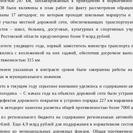
нностью 287 км, запланированных к приведению в нормативное
38 были включены в план работ по факту рассмотрения обраще
ваны 17 автодорог, по которым проходят школьные маршруты и
3 участка местной дорожной сети, обеспечивающих транспортную
ктов – школ, больниц, досуговых, культурных и спортивных уч
 Ростовской области предусмотрено более 9 млрд рублей.
итоги уходящего года, первый заместитель министра транспорта о
вились с возложенной на них задачей, обеспечив досрочное выпо
отяженностью 315 км.
ением указанных в контракте сроков были завершены работы на
тах м муниципального значения.
что в текущем году серьезное внимание уделялось и содержанию а
олодина. – С начала года на объектах дорожной сети было устране
дефектов дорожного покрытия и устроено порядка 227 км выравнив
ти автодорог нанесена разметка общей протяженностью более 7000 
 из регионального бюджета на содержание региональных автомоб
ублей. Еще 4,9 млрд рублей для поддержания в нормативном состо
отрено из муниципальных дорожных фондов. Общая протяженнос