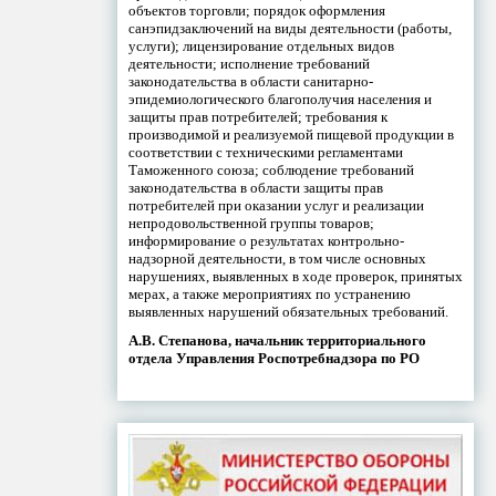
объектов торговли; порядок оформления
санэпидзаключений на виды деятельности (работы,
услуги); лицензирование отдельных видов
деятельности; исполнение требований
законодательства в области санитарно-
эпидемиологического благополучия населения и
защиты прав потребителей; требования к
производимой и реализуемой пищевой продукции в
соответствии с техническими регламентами
Таможенного союза; соблюдение требований
законодательства в области защиты прав
потребителей при оказании услуг и реализации
непродовольственной группы товаров;
информирование о результатах контрольно-
надзорной деятельности, в том числе основных
нарушениях, выявленных в ходе проверок, принятых
мерах, а также мероприятиях по устранению
выявленных нарушений обязательных требований.
А.В. Степанова, начальник территориального
отдела Управления Роспотребнадзора по РО