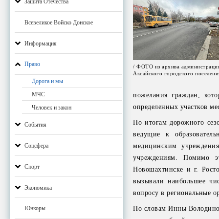
Защита Отечества
Всевеликое Войско Донское
Информация
Право
/ ФОТО из архива администраци
Аксайского городского поселени
Дорога и мы
МЧС
пожелания граждан, кото
определенных участков ме
Человек и закон
По итогам дорожного сезо
События
ведущие к образователь
Соцсфера
медицинским учреждения
учреждениям. Помимо эт
Спорт
Новошахтинске и г. Рост
вызывали наибольшее чи
Экономика
вопросу в региональные о
По словам Инны Володиной
Юнкоры