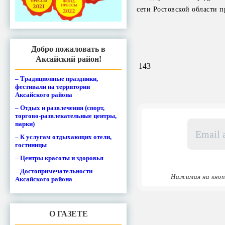
сети Ростовской области п
Добро пожаловать в
Аксайский район!
143
– Традиционные праздники,
фестивали на территории
Аксайского района
– Отдых и развлечения (спорт,
торгово-развлекательные центры,
Email
парки)
адрес
– К услугам отдыхающих отели,
*
гостиницы
– Центры красоты и здоровья
– Достопримечательности
Нажимая на кноп
Аксайского района
О ГАЗЕТЕ