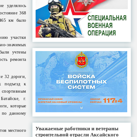
е уделялось
остояние 368
465 км было
нию участки
ьно-значимых
были учтены
ость ремонта
е 32 дороги,
х подъезд к
 спортивным
атайске, г.
оги, которые
я по данному
Уважаемые работники и ветераны
тов местного
строительной отрасли Аксайского