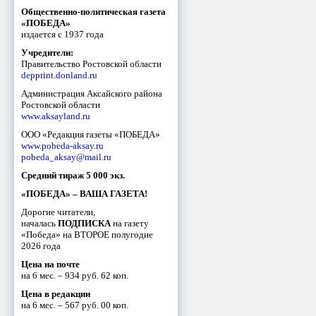
Общественно-политическая газета
«ПОБЕДА»
издается с 1937 года
Учредители:
Правительство Ростовской области
depprint.donland.ru
Администрация Аксайского района
Ростовской области
www.aksayland.ru
ООО «Редакция газеты «ПОБЕДА»
www.pobeda-aksay.ru
pobeda_aksay@mail.ru
Средний тираж 5 000 экз.
«ПОБЕДА» – ВАША ГАЗЕТА!
Дорогие читатели,
началась
ПОДПИСКА
на газету
«Победа» на ВТОРОЕ полугодие
2026 года
Цена на почте
на 6 мес. – 934 руб. 62 коп.
Цена в редакции
на 6 мес. – 567 руб. 00 коп.