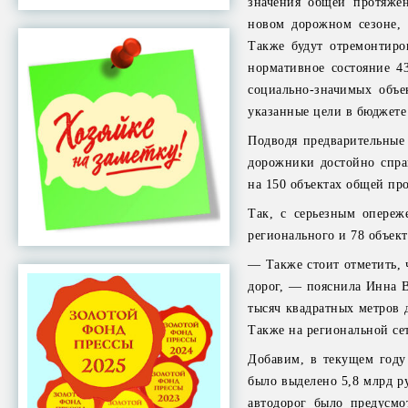
значения общей протяже
новом дорожном сезоне, 
Также будут отремонтиро
нормативное состояние 4
социально-значимых объе
указанные цели в бюджете
Подводя предварительные 
дорожники достойно спра
на 150 объектах общей пр
Так, с серьезным опереж
регионального и 78 объек
— Также стоит отметить, 
дорог, — пояснила Инна В
тысяч квадратных метров 
Также на региональной се
Добавим, в текущем году
было выделено 5,8 млрд р
автодорог было предусм