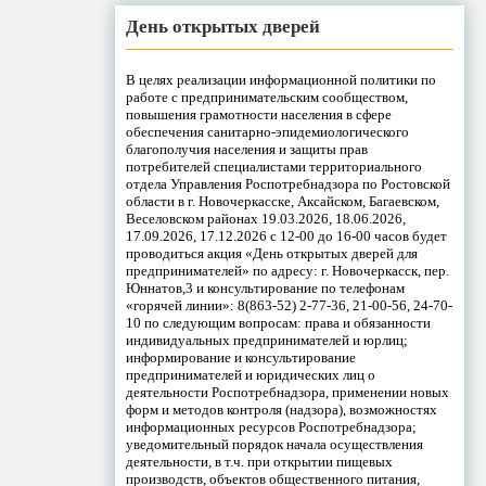
День открытых дверей
В целях реализации информационной политики по
работе с предпринимательским сообществом,
повышения грамотности населения в сфере
обеспечения санитарно-эпидемиологического
благополучия населения и защиты прав
потребителей специалистами территориального
отдела Управления Роспотребнадзора по Ростовской
области в г. Новочеркасске, Аксайском, Багаевском,
Веселовском районах 19.03.2026, 18.06.2026,
17.09.2026, 17.12.2026 с 12-00 до 16-00 часов будет
проводиться акция «День открытых дверей для
предпринимателей» по адресу: г. Новочеркасск, пер.
Юннатов,3 и консультирование по телефонам
«горячей линии»: 8(863-52) 2-77-36, 21-00-56, 24-70-
10 по следующим вопросам: права и обязанности
индивидуальных предпринимателей и юрлиц;
информирование и консультирование
предпринимателей и юридических лиц о
деятельности Роспотребнадзора, применении новых
форм и методов контроля (надзора), возможностях
информационных ресурсов Роспотребнадзора;
уведомительный порядок начала осуществления
деятельности, в т.ч. при открытии пищевых
производств, объектов общественного питания,