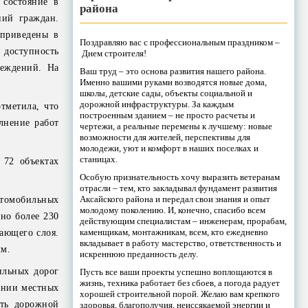
 состояние в
района
ний граждан.
 приведены в
Поздравляю вас с профессиональным праздником –
 доступность
Днем строителя!
реждений. На
Ваш труд – это основа развития нашего района.
Именно вашими руками возводятся новые дома,
школы, детские сады, объекты социальной и
дорожной инфраструктуры. За каждым
тметила, что
построенным зданием – не просто расчеты и
лнение работ
чертежи, а реальные перемены к лучшему: новые
возможности для жителей, перспективы для
молодежи, уют и комфорт в наших поселках и
станицах.
 72 объектах
Особую признательность хочу выразить ветеранам
отрасли – тем, кто закладывал фундамент развития
Аксайского района и передал свои знания и опыт
втомобильных
молодому поколению. И, конечно, спасибо всем
но более 230
действующим специалистам – инженерам, прорабам,
каменщикам, монтажникам, всем, кто ежедневно
ающего слоя.
вкладывает в работу мастерство, ответственность и
км.
искреннюю преданность делу.
ильных дорог
Пусть все ваши проекты успешно воплощаются в
жизнь, техника работает без сбоев, а погода радует
янии местных
хорошей строительной порой. Желаю вам крепкого
ть дорожной
здоровья, благополучия, неиссякаемой энергии и