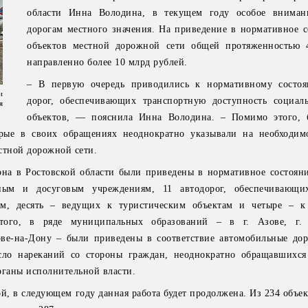
области Инна Володина, в текущем году особое внимани
дорогам местного значения. На приведение в нормативное с
объектов местной дорожной сети общей протяженностью 
направленно более 10 млрд рублей.
– В первую очередь приводились к нормативному состоя
и
дорог, обеспечивающих транспортную доступность социал
я
объектов, — пояснила Инна Володина. – Помимо этого, 
рые в своих обращениях неоднократно указывали на необходим
стной дорожной сети.
на в Ростовской области были приведены в нормативное состояни
ным и досуговым учреждениям, 11 автодорог, обеспечивающи
м, десять – ведущих к туристическим объектам и четыре – к
ого, в ряде муниципальных образований – в г. Азове, г. Б
ове-на-Дону – были приведены в соответствие автомобильные дор
сло нареканий со стороны граждан, неоднократно обращавшихс
рганы исполнительной власти.
, в следующем году данная работа будет продолжена. Из 234 объек