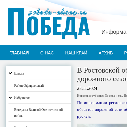
П
pobeda-aksay.ru
ОБЕДА
Информац
ГЛАВНАЯ
О НАС
НАШ КРАЙ
АРХИВ
В Ростовской о
Власть
дорожного сезо
Район Официальный
28.11.2024
Новость в рубрике:
Дорога и мы
,
Н
Избранное
По информации региональ
объектов дорожной сети о
Ветераны Великой Отечественной
войны
рублей.