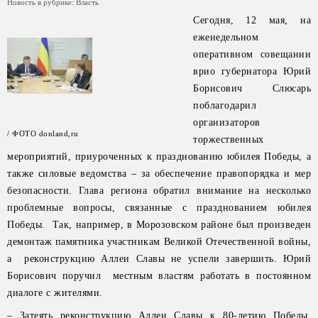
Новость в рубрике:
Власть
Сегодня, 12 мая, на
еженедельном
оперативном совещании
врио губернатора Юрий
Борисович Слюсарь
поблагодарил
организаторов
/ ФОТО donland,ru
торжественных
мероприятий, приуроченных к празднованию юбилея Победы, а
также силовые ведомства – за обеспечение правопорядка и мер
безопасности. Глава региона обратил внимание на несколько
проблемные вопросы, связанные с празднованием юбилея
Победы. Так, например, в Морозовском районе был произведен
демонтаж памятника участникам Великой Отечественной войны,
а реконструкцию Аллеи Славы не успели завершить. Юрий
Борисович поручил местным властям работать в постоянном
диалоге с жителями.
– Затеять реконструкцию Аллеи Славы к 80-летию Победы,