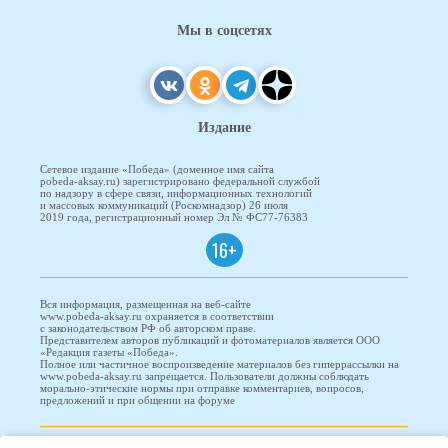
Мы в соцсетях
Издание
Сетевое издание «Победа» (доменное имя сайта
pobeda-aksay.ru) зарегистрировано федеральной службой
по надзору в сфере связи, информационных технологий
и массовых коммуникаций (Роскомнадзор) 26 июля
2019 года, регистрационный номер Эл № ФС77-76383
16+
Вся информация, размещенная на веб-сайте
www.pobeda-aksay.ru охраняется в соответствии
с законодательством РФ об авторском праве.
Представителем авторов публикаций и фотоматериалов является ООО
«Редакция газеты «Победа».
Полное или частичное воспроизведение материалов без гиперрассылки на
www.pobeda-aksay.ru запрещается. Пользователи должны соблюдать
морально-этические нормы при отправке комментариев, вопросов,
предложений и при общении на форуме