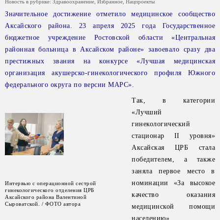
Новость в рубрике:
Здравоохранение
,
Избранное
,
Нацпроекты
Значительное достижение отметило медицинское сообщество
Аксайского района. 23 апреля 2025 года Государственное
бюджетное учреждение Ростовской области «Центральная
районная больница в Аксайском районе» завоевало сразу два
престижных звания на конкурсе «Лучшая медицинская
организация акушерско-гинекологического профиля Южного
федерального округа по версии МАРС».
Так, в категории
«Лучший
гинекологический
стационар II уровня»
Аксайская ЦРБ стала
победителем, а также
заняла первое место в
номинации «За высокое
Интервью с операционной сестрой
гинекологического отделения ЦРБ
качество оказания
Аксайского района Валентиной
Сыроватской. / ФОТО автора
медицинской помощи
населению».