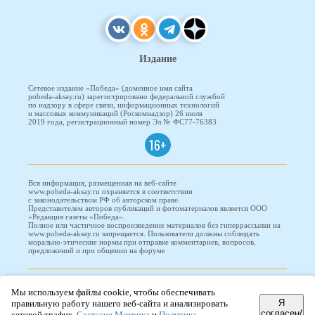
Издание
Сетевое издание «Победа» (доменное имя сайта
pobeda-aksay.ru) зарегистрировано федеральной службой
по надзору в сфере связи, информационных технологий
и массовых коммуникаций (Роскомнадзор) 26 июля
2019 года, регистрационный номер Эл № ФС77-76383
16+
Вся информация, размещенная на веб-сайте
www.pobeda-aksay.ru охраняется в соответствии
с законодательством РФ об авторском праве.
Представителем авторов публикаций и фотоматериалов является ООО
«Редакция газеты «Победа».
Полное или частичное воспроизведение материалов без гиперрассылки на
www.pobeda-aksay.ru запрещается. Пользователи должны соблюдать
морально-этические нормы при отправке комментариев, вопросов,
предложений и при общении на форуме
ПОБЕДА © 2010-2026
Мы используем файлы cookie, чтобы обеспечивать
Я
правильную работу нашего веб-сайта и анализировать
согласен/
сетевой трафик.
Согласие Метрика
и
Политика