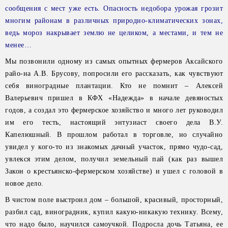
сообщения с мест уже есть. Опасность недобора урожая грозит
многим районам в различных природно-климатических зонах,
ведь мороз накрывает землю не целиком, а местами, и тем не
менее…
Мы позвонили одному из самых опытных фермеров Аксайского
райо-на А.В. Брусову, попросили его рассказать, как чувствуют
себя виноградные плантации. Кто не помнит – Алексей
Валерьевич пришел в КФХ «Надежда» в начале девяностых
годов, а создал это фермерское хозяйство и много лет руководил
им его тесть, настоящий энтузиаст своего дела В.У.
Капелюшный. В прошлом работал в торговле, но случайно
увидел у кого-то из знакомых дачный участок, прямо чудо-сад,
увлекся этим делом, получил земельный пай (как раз вышел
Закон о крестьянско-фермерском хозяйстве) и ушел с головой в
новое дело.
В чистом поле выстроил дом – большой, красивый, просторный,
разбил сад, виноградник, купил какую-никакую технику. Всему,
что надо было, научился самоучкой. Подросла дочь Татьяна, ее