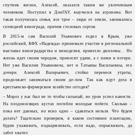
спутник жизни, Алексей, оказался таким же увлеченным
человеком. Поступил в ДонГАУ, выучился на агронома. Вот
такая получилась семья, все трое – люди от земли, занимались
селекцией винограда, причем столовых сортов.
В 2015-м сам Василий Ульянович ездил в Крым, уже
российский, КФХ «Надежда» принимало участие в региональной
выставке виноградарства и виноделия, привезло дипломы… Но
жизнь идет своим чередом, приносит удачи, а с ними и потери.
Нет уже Василия Ульяновича, нет и Татьяны Васильевны, его
дочери. Алексей Валерьевич, стойко перенеся утраты,
продолжает заниматься своим де-лом. Так как идут дела в
крестьянско-фермерском хозяйстве сегодня?
– Мороз у нас был не то чтобы сильный, но урон успел нанести.
На плодоносящих кустах погибли молодые побеги. Сколько –
пока нет данных, но ясно одно – сдаваться нельзя. Что будем
делать? Тщательно проверим, в каком состоянии плантации,
будем ухаживать, подкармливать, если надо, опрыскивать, да
забот хватит.