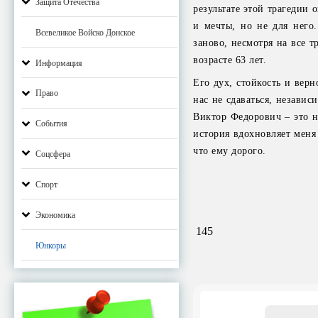
Защита Отечества
результате этой трагедии 
и мечты, но не для него
Всевеликое Войско Донское
заново, несмотря на все 
возрасте 63 лет.
Информация
Его дух, стойкость и вер
Право
нас не сдаваться, независ
Виктор Федорович – это н
События
история вдохновляет меня 
что ему дорого.
Соцсфера
Спорт
Экономика
145
Юнкоры
Email