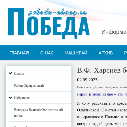
П
pobeda-aksay.ru
ОБЕДА
Информац
ГЛАВНАЯ
О НАС
НАШ КРАЙ
АРХИВ
В.Ф. Харсиев бо
Власть
02.09.2025
Район Официальный
Новость в рубрике:
Ветераны Велик
Герой в моей семье – это 
Избранное
Я хочу рассказать о крес
Ветераны Великой Отечественной
Ольгинской. Он стал наст
войны
он сражался в Польше и п
когда каждый день мог с