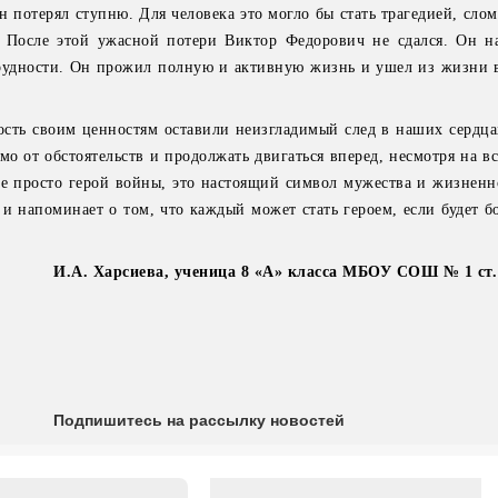
он потерял ступню. Для человека это могло бы стать трагедией, сл
. После этой ужасной потери Виктор Федорович не сдался. Он н
трудности. Он прожил полную и активную жизнь и ушел из жизни в
ность своим ценностям оставили неизгладимый след в наших сердца
имо от обстоятельств и продолжать двигаться вперед, несмотря на в
е просто герой войны, это настоящий символ мужества и жизненн
и напоминает о том, что каждый может стать героем, если будет бо
И.А. Харсиева, ученица 8 «А» класса МБОУ СОШ № 1 ст
Подпишитесь на рассылку новостей