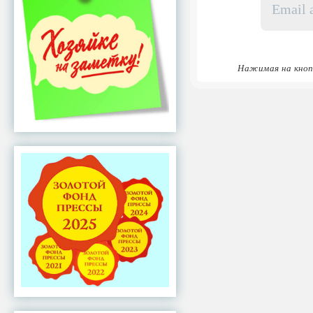
адрес
*
Нажимая на кноп