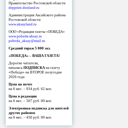
Правительство Ростовской области
depprint.donland.ru
Администрация Аксайского района
Ростовской области
www.aksayland.ru
ООО «Редакция газеты «ПОБЕДА»
www.pobeda-aksay.ru
pobeda_aksay@mail.ru
Средний тираж 5 000 экз.
«ПОБЕДА» – ВАША ГАЗЕТА!
Дорогие читатели,
началась
ПОДПИСКА
на газету
«Победа» на ВТОРОЕ полугодие
2026 года
Цена на почте
на 6 мес. – 934 руб. 62 коп.
Цена в редакции
на 6 мес. – 567 руб. 00 коп.
Электронная подписка для жителей
других районов
на 6 мес. – 450 руб. 00 коп.