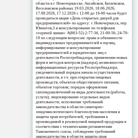
области в г. Новочеркасске, Аксайском, Багаевском,
Веселовском районах 19.03.2026, 18.06.2026,
17.09.2026, 17.12.2026 с 12-00 до 16-00 часов будет
проводиться акция «День открытых дверей для
предпринимателей» по адресу: г. Новочеркасск, пер.
Юннатов,3 и консультирование по телефонам
«горячей линии»: 8(863-52) 2-77-36, 21-00-56, 24-70-
10 по следующим вопросам: права и обязанности
индивидуальных предпринимателей и юрлиц;
информирование и консультирование
предпринимателей и юридических лиц о
деятельности Роспотребнадзора, применении новых
форм и методов контроля (надзора), возможностях
информационных ресурсов Роспотребнадзора;
уведомительный порядок начала осуществления
деятельности, в т.ч. при открытии пищевых
производств, объектов общественного питания,
объектов торговли; порядок оформления
санэпидзаключений на виды деятельности (работы,
услуги); лицензирование отдельных видов
деятельности; исполнение требований
законодательства в области санитарно-
эпидемиологического благополучия населения и
защиты прав потребителей; требования к
производимой и реализуемой пищевой продукции в
соответствии с техническими регламентами
Таможенного союза; соблюдение требований
законодательства в области защиты прав