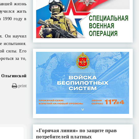
омавшей жизнь
аучился жить
 1990 году в
х. Он научил
се испытания.
ой силы. Его
роться за то,
. Ольгинской
print
«Горячая линия» по защите прав
потребителей платных