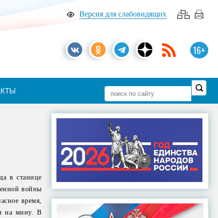
Версия для слабовидящих
16+
АКТЫ
да в станице
венной войны
асное время,
л на мину. В