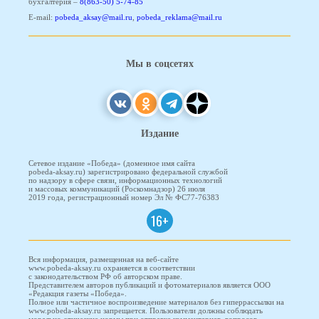
бухгалтерия –
8(863-50) 5-74-85
E-mail:
pobeda_aksay@mail.ru
,
pobeda_reklama@mail.ru
Мы в соцсетях
Издание
Сетевое издание «Победа» (доменное имя сайта
pobeda-aksay.ru) зарегистрировано федеральной службой
по надзору в сфере связи, информационных технологий
и массовых коммуникаций (Роскомнадзор) 26 июля
2019 года, регистрационный номер Эл № ФС77-76383
16+
Вся информация, размещенная на веб-сайте
www.pobeda-aksay.ru охраняется в соответствии
с законодательством РФ об авторском праве.
Представителем авторов публикаций и фотоматериалов является ООО
«Редакция газеты «Победа».
Полное или частичное воспроизведение материалов без гиперрассылки на
www.pobeda-aksay.ru запрещается. Пользователи должны соблюдать