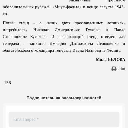
заканчивая прорывом
оборонительных рубежей «Миус-фронта» в конце августа 1943-
го.
Пятый стенд – о наших двух прославленных летчиках-
истребителях Николае Дмитриевиче Гулаеве и Павле
Степановиче Кутахове. И завершающий стенд отведен для
генерала – танкиста Дмитрия Даниловича Лелюшенко и
общевойскового командира генерала Ивана Ивановича Фесина.
Мила БЕЛОВА
print
156
Подпишитесь на рассылку новостей
Email
адрес