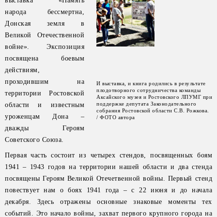
выставка «Память
народа бессмертна,
Донская земля в
Великой Отечественной
войне». Экспозиция
посвящена боевым
действиям,
проходившим на
И выставка, и книга родились в результате
плодотворного сотрудничества команды
территории Ростовской
Аксайского музея и Ростовского ЛПУМГ при
поддержке депутата Законодательного
области и известным
собрания Ростовской области С.В. Рожкова.
уроженцам Дона –
/ ФОТО автора
дважды Героям
Советского Союза.
Первая часть состоит из четырех стендов, посвященных боям
1941 – 1943 годов на территории нашей области и два стенда
посвящены Героям Великой Отечетвенной войны. Первый стенд
повествует нам о боях 1941 года – с 22 июня и до начала
декабря. Здесь отражены основные знаковые моменты тех
событий. Это начало войны, захват первого крупного города на