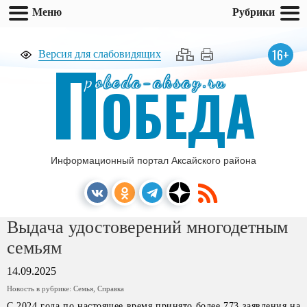
Меню
Рубрики
П
16+
Версия для слабовидящих
pobeda-aksay.ru
ОБЕДА
Информационный портал Аксайского района
Выдача удостоверений многодетным
семьям
14.09.2025
Новость в рубрике:
Семья
,
Справка
С 2024 года по настоящее время принято более 773 заявления на