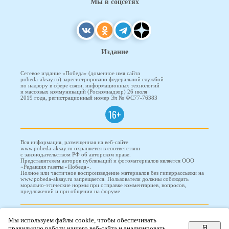
Мы в соцсетях
Издание
Сетевое издание «Победа» (доменное имя сайта
pobeda-aksay.ru) зарегистрировано федеральной службой
по надзору в сфере связи, информационных технологий
и массовых коммуникаций (Роскомнадзор) 26 июля
2019 года, регистрационный номер Эл № ФС77-76383
16+
Вся информация, размещенная на веб-сайте
www.pobeda-aksay.ru охраняется в соответствии
с законодательством РФ об авторском праве.
Представителем авторов публикаций и фотоматериалов является ООО
«Редакция газеты «Победа».
Полное или частичное воспроизведение материалов без гиперрассылки на
www.pobeda-aksay.ru запрещается. Пользователи должны соблюдать
морально-этические нормы при отправке комментариев, вопросов,
предложений и при общении на форуме
ПОБЕДА © 2010-2026
Мы используем файлы cookie, чтобы обеспечивать
Я
правильную работу нашего веб-сайта и анализировать