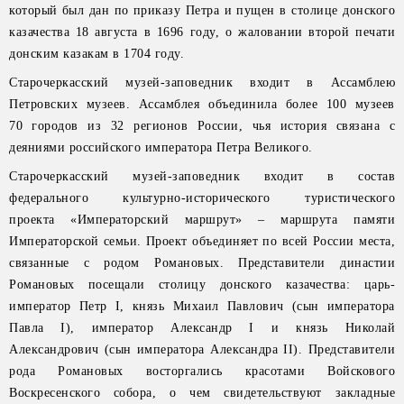
который был дан по приказу Петра и пущен в столице донского
казачества 18 августа в 1696 году, о жаловании второй печати
донским казакам в 1704 году.
Старочеркасский музей-заповедник входит в Ассамблею
Петровских музеев. Ассамблея объединила более 100 музеев
70 городов из 32 регионов России, чья история связана с
деяниями российского императора Петра Великого.
Старочеркасский музей-заповедник входит в состав
федерального культурно-исторического туристического
проекта «Императорский маршрут» – маршрута памяти
Императорской семьи. Проект объединяет по всей России места,
связанные с родом Романовых. Представители династии
Романовых посещали столицу донского казачества: царь-
император Петр I, князь Михаил Павлович (сын императора
Павла I), император Александр I и князь Николай
Александрович (сын императора Александра II). Представители
рода Романовых восторгались красотами Войскового
Воскресенского собора, о чем свидетельствуют закладные