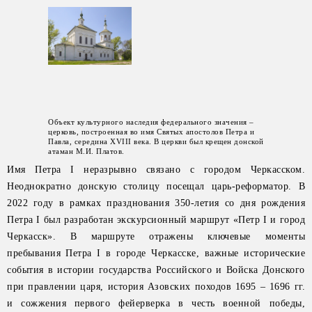
Объект культурного наследия федерального значения –
церковь, построенная во имя Святых апостолов Петра и
Павла, середина XVIII века. В церкви был крещен донской
атаман М.И. Платов.
Имя Петра I неразрывно связано с городом Черкасском.
Неоднократно донскую столицу посещал царь-реформатор. В
2022 году в рамках празднования 350-летия со дня рождения
Петра I был разработан экскурсионный маршрут «Петр I и город
Черкасск». В маршруте отражены ключевые моменты
пребывания Петра I в городе Черкасске, важные исторические
события в истории государства Российского и Войска Донского
при правлении царя, история Азовских походов 1695 – 1696 гг.
и сожжения первого фейерверка в честь военной победы,