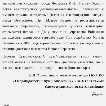
знаменитому уроженцу города Черкасска М.И. Платову. Здесь и
показ архитектурных достопримечательностей, связанных с
именем атамана, интересные факты из его биографии, заслуги
перед Отечеством. При Матвее Ивановиче реорганизуется
войсковое управление, реформируется донская артиллерия,
открывается первая на Дону гимназия, учреждена Войсковая
канцелярия, развивается торговое дело. При содействии Матвея
Ивановича в 1805 году торжественно состоялась закладка новой
столицы донского казачества Нового Черкасска.
Посетив Старочеркасский музей-заповедник, гости смогут
познакомиться не только с историей донского казачества, но и
насладиться красотой и природой нашего Донского края.
В.И. Тимошенко – ученый секретарь ГБУК РО
«Старочеркасский музей-заповедник». / ФОТО из архива
Старочеркасского музея-заповедника
print
159