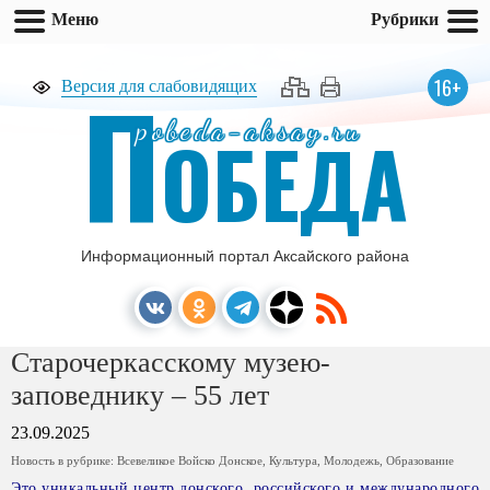
Меню
Рубрики
П
16+
Версия для слабовидящих
pobeda-aksay.ru
ОБЕДА
Информационный портал Аксайского района
Старочеркасскому музею-
заповеднику – 55 лет
23.09.2025
Новость в рубрике:
Всевеликое Войско Донское
,
Культура
,
Молодежь
,
Образование
Это уникальный центр донского, российского и международного