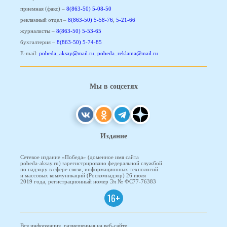
приемная (факс) –
8(863-50) 5-08-50
рекламный отдел –
8(863-50) 5-58-76
,
5-21-66
журналисты –
8(863-50) 5-53-65
бухгалтерия –
8(863-50) 5-74-85
E-mail:
pobeda_aksay@mail.ru
,
pobeda_reklama@mail.ru
Мы в соцсетях
Издание
Сетевое издание «Победа» (доменное имя сайта
pobeda-aksay.ru) зарегистрировано федеральной службой
по надзору в сфере связи, информационных технологий
и массовых коммуникаций (Роскомнадзор) 26 июля
2019 года, регистрационный номер Эл № ФС77-76383
16+
Вся информация, размещенная на веб-сайте