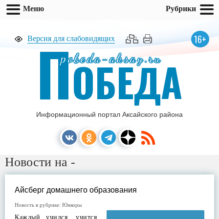
Меню
Рубрики
П
16+
Версия для слабовидящих
pobeda-aksay.ru
ОБЕДА
Информационный портал Аксайского района
Новости на -
Айсберг домашнего образования
Новость в рубрике:
Юнкоры
Каждый учился, учится