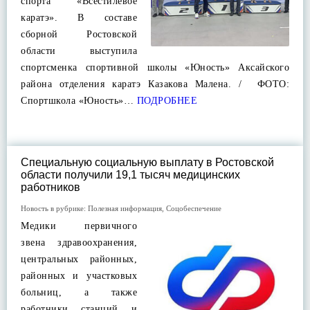
спорта «Всестилевое
каратэ». В составе
сборной Ростовской
области выступила
спортсменка спортивной школы «Юность» Аксайского
района отделения каратэ Казакова Малена. / ФОТО:
Спортшкола «Юность»…
ПОДРОБНЕЕ
Специальную социальную выплату в Ростовской
области получили 19,1 тысяч медицинских
работников
Новость в рубрике:
Полезная информация
,
Соцобеспечение
Медики первичного
звена здравоохранения,
центральных районных,
районных и участковых
больниц, а также
работники станций и