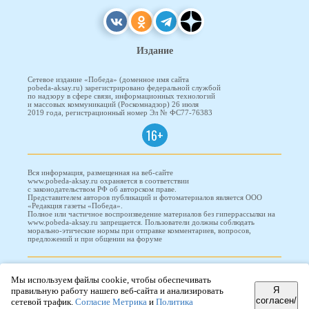
Издание
Сетевое издание «Победа» (доменное имя сайта
pobeda-aksay.ru) зарегистрировано федеральной службой
по надзору в сфере связи, информационных технологий
и массовых коммуникаций (Роскомнадзор) 26 июля
2019 года, регистрационный номер Эл № ФС77-76383
16+
Вся информация, размещенная на веб-сайте
www.pobeda-aksay.ru охраняется в соответствии
с законодательством РФ об авторском праве.
Представителем авторов публикаций и фотоматериалов является ООО
«Редакция газеты «Победа».
Полное или частичное воспроизведение материалов без гиперрассылки на
www.pobeda-aksay.ru запрещается. Пользователи должны соблюдать
морально-этические нормы при отправке комментариев, вопросов,
предложений и при общении на форуме
ПОБЕДА © 2010-2026
Мы используем файлы cookie, чтобы обеспечивать
Я
правильную работу нашего веб-сайта и анализировать
согласен/
сетевой трафик.
Согласие Метрика
и
Политика