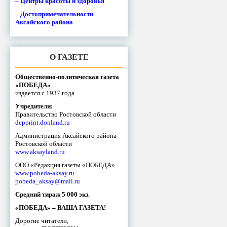
– Центры красоты и здоровья
– Достопримечательности
Аксайского района
О ГАЗЕТЕ
Общественно-политическая газета
«ПОБЕДА»
издается с 1937 года
Учредители:
Правительство Ростовской области
depprint.donland.ru
Администрация Аксайского района
Ростовской области
www.aksayland.ru
ООО «Редакция газеты «ПОБЕДА»
www.pobeda-aksay.ru
pobeda_aksay@mail.ru
Средний тираж 5 000 экз.
«ПОБЕДА» – ВАША ГАЗЕТА!
Дорогие читатели,