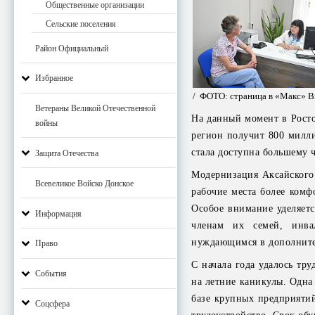
Общественные организации
Сельские поселения
Район Официальный
Избранное
/ ФОТО: страница в «Макс» 
Ветераны Великой Отечественной
На данный момент в Росто
войны
регион получит 800 милли
стала доступна большему 
Защита Отечества
Модернизация Аксайского 
Всевеликое Войско Донское
рабочие места более ком
Особое внимание уделяетс
Информация
членам их семей, инва
нуждающимся в дополните
Право
С начала года удалось тр
События
на летние каникулы. Одна
базе крупных предприятий
Соцсфера