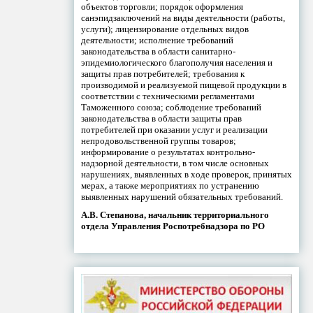
объектов торговли; порядок оформления
санэпидзаключений на виды деятельности (работы,
услуги); лицензирование отдельных видов
деятельности; исполнение требований
законодательства в области санитарно-
эпидемиологического благополучия населения и
защиты прав потребителей; требования к
производимой и реализуемой пищевой продукции в
соответствии с техническими регламентами
Таможенного союза; соблюдение требований
законодательства в области защиты прав
потребителей при оказании услуг и реализации
непродовольственной группы товаров;
информирование о результатах контрольно-
надзорной деятельности, в том числе основных
нарушениях, выявленных в ходе проверок, принятых
мерах, а также мероприятиях по устранению
выявленных нарушений обязательных требований.
А.В. Степанова, начальник территориального
отдела Управления Роспотребнадзора по РО