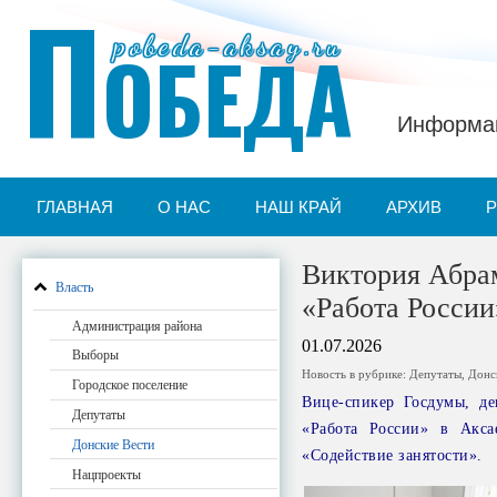
П
pobeda-aksay.ru
ОБЕДА
Информац
ГЛАВНАЯ
О НАС
НАШ КРАЙ
АРХИВ
Виктория Абрам
Власть
«Работа России
Администрация района
01.07.2026
Выборы
Новость в рубрике:
Депутаты
,
Донс
Городское поселение
Вице-спикер Госдумы, де
Депутаты
«Работа России» в Акса
Донские Вести
«Содействие занятости».
Нацпроекты