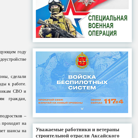
едующем году
доустройстве
оны, сделали
ды к работе.
тникам СВО и
ям граждан,
 подростков –
а проходит на
Уважаемые работники и ветераны
ает шансы на
строительной отрасли Аксайского