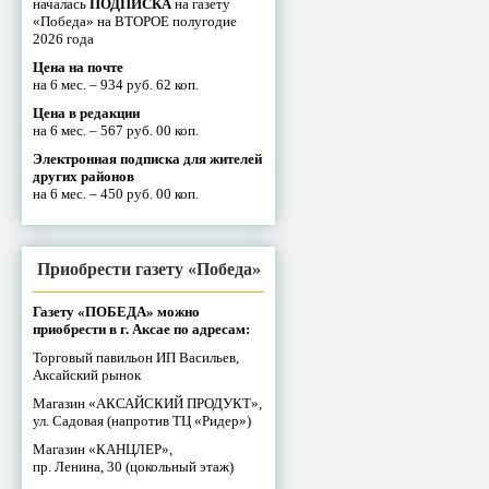
началась
ПОДПИСКА
на газету
«Победа» на ВТОРОЕ полугодие
2026 года
Цена на почте
на 6 мес. – 934 руб. 62 коп.
Цена в редакции
на 6 мес. – 567 руб. 00 коп.
Электронная подписка для жителей
других районов
на 6 мес. – 450 руб. 00 коп.
Приобрести газету «Победа»
Газету «ПОБЕДА» можно
приобрести в г. Аксае по адресам:
Торговый павильон ИП Васильев,
Аксайский рынок
Магазин «АКСАЙСКИЙ ПРОДУКТ»,
ул. Садовая (напротив ТЦ «Ридер»)
Магазин «КАНЦЛЕР»,
пр. Ленина, 30 (цокольный этаж)