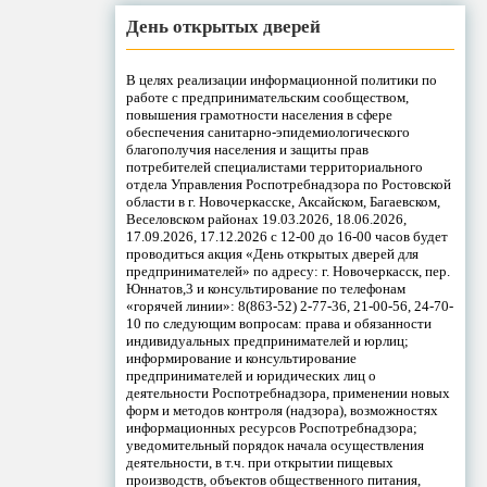
День открытых дверей
В целях реализации информационной политики по
работе с предпринимательским сообществом,
повышения грамотности населения в сфере
обеспечения санитарно-эпидемиологического
благополучия населения и защиты прав
потребителей специалистами территориального
отдела Управления Роспотребнадзора по Ростовской
области в г. Новочеркасске, Аксайском, Багаевском,
Веселовском районах 19.03.2026, 18.06.2026,
17.09.2026, 17.12.2026 с 12-00 до 16-00 часов будет
проводиться акция «День открытых дверей для
предпринимателей» по адресу: г. Новочеркасск, пер.
Юннатов,3 и консультирование по телефонам
«горячей линии»: 8(863-52) 2-77-36, 21-00-56, 24-70-
10 по следующим вопросам: права и обязанности
индивидуальных предпринимателей и юрлиц;
информирование и консультирование
предпринимателей и юридических лиц о
деятельности Роспотребнадзора, применении новых
форм и методов контроля (надзора), возможностях
информационных ресурсов Роспотребнадзора;
уведомительный порядок начала осуществления
деятельности, в т.ч. при открытии пищевых
производств, объектов общественного питания,