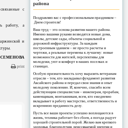
района
связанные с
Поздравляю вас с профессиональным праздником –
Днем строителя!
ь работу, а
Ваш труд – это основа развития нашего района.
Именно вашими руками возводятся новые дома,
школы, детские сады, объекты социальной и
таржинской и
дорожной инфраструктуры. За каждым
построенным зданием – не просто расчеты и
ктуры.
чертежи, а реальные перемены к лучшему: новые
возможности для жителей, перспективы для
 СЕМЕНОВА
молодежи, уют и комфорт в наших поселках и
станицах.
print
Особую признательность хочу выразить ветеранам
отрасли – тем, кто закладывал фундамент развития
Аксайского района и передал свои знания и опыт
молодому поколению. И, конечно, спасибо всем
действующим специалистам – инженерам, прорабам,
каменщикам, монтажникам, всем, кто ежедневно
вкладывает в работу мастерство, ответственность и
искреннюю преданность делу.
Пусть все ваши проекты успешно воплощаются в
жизнь, техника работает без сбоев, а погода радует
хорошей строительной порой. Желаю вам крепкого
здоровья, благополучия, неиссякаемой энергии и