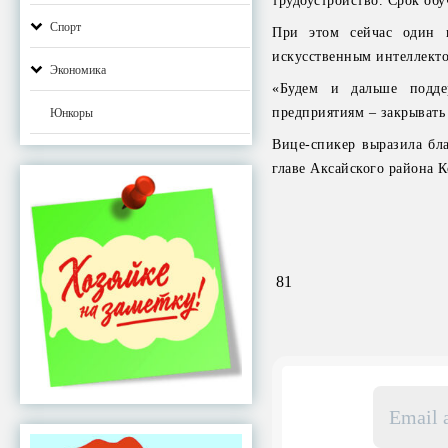
трудоустройство. Срок обу
Спорт
При этом сейчас один 
искусственным интеллект
Экономика
«Будем и дальше подде
предприятиям – закрывать
Юнкоры
Вице-спикер выразила бла
главе Аксайского района 
81
Email
адрес
*