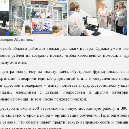
Виктории Абрамченко
вской области работают только два таких центра. Однако уже в сл
онов рублей на создание новых, чтобы качественная помощь в тру
числу жителей.
центра пошла ему на пользу: здесь обустроили функциональные з
фортными, внедрили единый фирменный стиль и современные подхо
я адресной поддержке – центр помогает с трудоустройством учас
лидам, женщинам с детьми, подросткам и другим категори
льной помощи, в том числе психологической.
удоустроить около 200 взрослых на новую постоянную работу и 300
 из сильных сторон центра – организация обучения. Переподготовк
 района, что обеспечивает практическую направленность и повыш