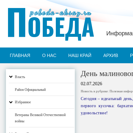
П
pobeda-aksay.ru
ОБЕДА
Информац
ГЛАВНАЯ
О НАС
НАШ КРАЙ
АРХИВ
День малиновог
Власть
02.07.2026
Район Официальный
Новость в рубрике:
Полезная инфо
Сегодня – идеальный день,
Избранное
первого кусочка: бархат
удовольствие!
Ветераны Великой Отечественной
войны