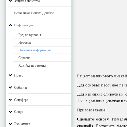
Защита Отечества
Всевеликое Войско Донское
Информация
Будьте здоровы
Новости
Полезная информация
Справка
Хозяйке на заметку
Право
Рецепт малинового чизкей
Для основы: песочное пече
События
Для начинки: сливочный сы
Соцсфера
1 ч. л.; малина (свежая ил
Приготовление:
Спорт
Сделайте основу. Измель
Экономика
скалкой). Растопите мас