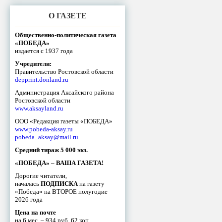
О ГАЗЕТЕ
Общественно-политическая газета
«ПОБЕДА»
издается с 1937 года
Учредители:
Правительство Ростовской области
depprint.donland.ru
Администрация Аксайского района
Ростовской области
www.aksayland.ru
ООО «Редакция газеты «ПОБЕДА»
www.pobeda-aksay.ru
pobeda_aksay@mail.ru
Средний тираж 5 000 экз.
«ПОБЕДА» – ВАША ГАЗЕТА!
Дорогие читатели,
началась
ПОДПИСКА
на газету
«Победа» на ВТОРОЕ полугодие
2026 года
Цена на почте
на 6 мес. – 934 руб. 62 коп.