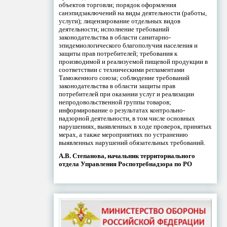
объектов торговли; порядок оформления
санэпидзаключений на виды деятельности (работы,
услуги); лицензирование отдельных видов
деятельности; исполнение требований
законодательства в области санитарно-
эпидемиологического благополучия населения и
защиты прав потребителей; требования к
производимой и реализуемой пищевой продукции в
соответствии с техническими регламентами
Таможенного союза; соблюдение требований
законодательства в области защиты прав
потребителей при оказании услуг и реализации
непродовольственной группы товаров;
информирование о результатах контрольно-
надзорной деятельности, в том числе основных
нарушениях, выявленных в ходе проверок, принятых
мерах, а также мероприятиях по устранению
выявленных нарушений обязательных требований.
А.В. Степанова, начальник территориального
отдела Управления Роспотребнадзора по РО