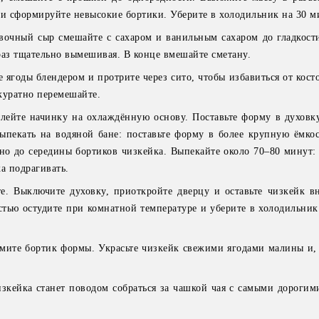
 и сформируйте невысокие бортики. Уберите в холодильник на 30 м
вочный сыр смешайте с сахаром и ванильным сахаром до гладкост
раз тщательно вымешивая. В конце вмешайте сметану.
 ягоды блендером и протрите через сито, чтобы избавиться от кост
куратно перемешайте.
лейте начинку на охлаждённую основу. Поставьте форму в духовку
ыпекать на водяной бане: поставьте форму в более крупную ёмкос
но до середины бортиков чизкейка. Выпекайте около 70–80 минут:
ка подрагивать.
е. Выключите духовку, приоткройте дверцу и оставьте чизкейк в
стью остудите при комнатной температуре и уберите в холодильни
мите бортик формы. Украсьте чизкейк свежими ягодами малины и,
зкейка станет поводом собраться за чашкой чая с самыми дорогим