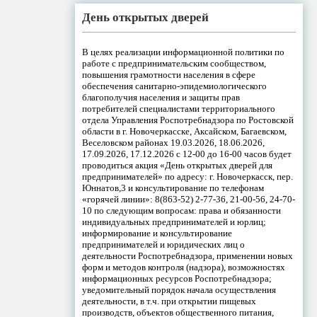
День открытых дверей
В целях реализации информационной политики по
работе с предпринимательским сообществом,
повышения грамотности населения в сфере
обеспечения санитарно-эпидемиологического
благополучия населения и защиты прав
потребителей специалистами территориального
отдела Управления Роспотребнадзора по Ростовской
области в г. Новочеркасске, Аксайском, Багаевском,
Веселовском районах 19.03.2026, 18.06.2026,
17.09.2026, 17.12.2026 с 12-00 до 16-00 часов будет
проводиться акция «День открытых дверей для
предпринимателей» по адресу: г. Новочеркасск, пер.
Юннатов,3 и консультирование по телефонам
«горячей линии»: 8(863-52) 2-77-36, 21-00-56, 24-70-
10 по следующим вопросам: права и обязанности
индивидуальных предпринимателей и юрлиц;
информирование и консультирование
предпринимателей и юридических лиц о
деятельности Роспотребнадзора, применении новых
форм и методов контроля (надзора), возможностях
информационных ресурсов Роспотребнадзора;
уведомительный порядок начала осуществления
деятельности, в т.ч. при открытии пищевых
производств, объектов общественного питания,