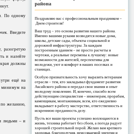
района
инут.
и. По одному
Поздравляю вас с профессиональным праздником –
Днем строителя!
Ваш труд – это основа развития нашего района.
очек. Введите
Именно вашими руками возводятся новые дома,
школы, детские сады, объекты социальной и
дорожной инфраструктуры. За каждым
, разогретую
построенным зданием – не просто расчеты и
чертежи, а реальные перемены к лучшему: новые
ть и налейте
возможности для жителей, перспективы для
 края должны
молодежи, уют и комфорт в наших поселках и
станицах.
Особую признательность хочу выразить ветеранам
нутри ещё на
отрасли – тем, кто закладывал фундамент развития
Аксайского района и передал свои знания и опыт
к минимум на
молодому поколению. И, конечно, спасибо всем
действующим специалистам – инженерам, прорабам,
каменщикам, монтажникам, всем, кто ежедневно
 по желанию,
вкладывает в работу мастерство, ответственность и
искреннюю преданность делу.
Пусть все ваши проекты успешно воплощаются в
и людьми – и
жизнь, техника работает без сбоев, а погода радует
хорошей строительной порой. Желаю вам крепкого
здоровья, благополучия, неиссякаемой энергии и