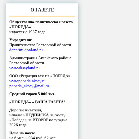
О ГАЗЕТЕ
Общественно-политическая газета
«ПОБЕДА»
издается с 1937 года
Учредители:
Правительство Ростовской области
depprint.donland.ru
Администрация Аксайского района
Ростовской области
www.aksayland.ru
ООО «Редакция газеты «ПОБЕДА»
www.pobeda-aksay.ru
pobeda_aksay@mail.ru
Средний тираж 5 000 экз.
«ПОБЕДА» – ВАША ГАЗЕТА!
Дорогие читатели,
началась
ПОДПИСКА
на газету
«Победа» на ВТОРОЕ полугодие
2026 года
Цена на почте
на 6 мес. – 934 руб. 62 коп.