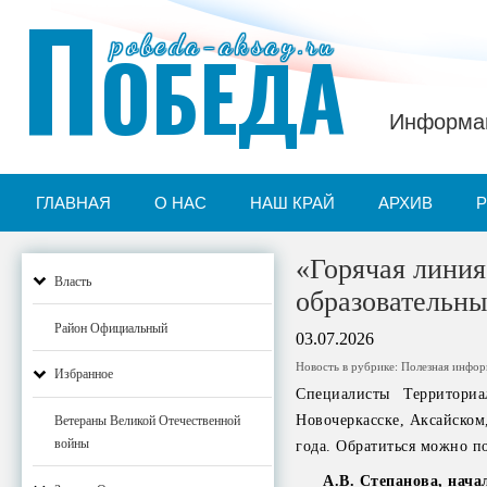
П
pobeda-aksay.ru
ОБЕДА
Информац
ГЛАВНАЯ
О НАС
НАШ КРАЙ
АРХИВ
«Горячая линия
Власть
образовательны
Район Официальный
03.07.2026
Новость в рубрике:
Полезная инфо
Избранное
Специалисты Территориа
Новочеркасске, Аксайском,
Ветераны Великой Отечественной
войны
года. Обратиться можно по
А.В. Степанова, нача