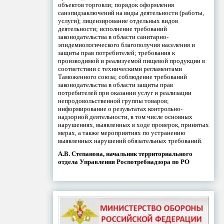
объектов торговли; порядок оформления
санэпидзаключений на виды деятельности (работы,
услуги); лицензирование отдельных видов
деятельности; исполнение требований
законодательства в области санитарно-
эпидемиологического благополучия населения и
защиты прав потребителей; требования к
производимой и реализуемой пищевой продукции в
соответствии с техническими регламентами
Таможенного союза; соблюдение требований
законодательства в области защиты прав
потребителей при оказании услуг и реализации
непродовольственной группы товаров;
информирование о результатах контрольно-
надзорной деятельности, в том числе основных
нарушениях, выявленных в ходе проверок, принятых
мерах, а также мероприятиях по устранению
выявленных нарушений обязательных требований.
А.В. Степанова, начальник территориального
отдела Управления Роспотребнадзора по РО