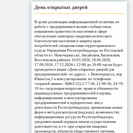
День открытых дверей
В целях реализации информационной политики по
работе с предпринимательским сообществом,
повышения грамотности населения в сфере
обеспечения санитарно-эпидемиологического
благополучия населения и защиты прав
потребителей специалистами территориального
отдела Управления Роспотребнадзора по Ростовской
области в г. Новочеркасске, Аксайском, Багаевском,
Веселовском районах 19.03.2026, 18.06.2026,
17.09.2026, 17.12.2026 с 12-00 до 16-00 часов будет
проводиться акция «День открытых дверей для
предпринимателей» по адресу: г. Новочеркасск, пер.
Юннатов,3 и консультирование по телефонам
«горячей линии»: 8(863-52) 2-77-36, 21-00-56, 24-70-
10 по следующим вопросам: права и обязанности
индивидуальных предпринимателей и юрлиц;
информирование и консультирование
предпринимателей и юридических лиц о
деятельности Роспотребнадзора, применении новых
форм и методов контроля (надзора), возможностях
информационных ресурсов Роспотребнадзора;
уведомительный порядок начала осуществления
деятельности, в т.ч. при открытии пищевых
производств, объектов общественного питания,