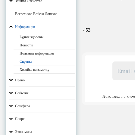
Защита Отечества
Всевеликое Войско Донское
Информация
453
Будьте здоровы
Новости
Полезная информация
Справка
Email
адрес
Хозяйке на заметку
*
Право
События
Нажимая на кноп
Соцсфера
Спорт
Экономика