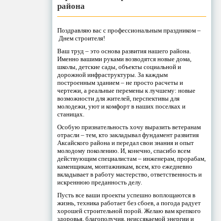
района
Поздравляю вас с профессиональным праздником –
Днем строителя!
Ваш труд – это основа развития нашего района.
Именно вашими руками возводятся новые дома,
школы, детские сады, объекты социальной и
дорожной инфраструктуры. За каждым
построенным зданием – не просто расчеты и
чертежи, а реальные перемены к лучшему: новые
возможности для жителей, перспективы для
молодежи, уют и комфорт в наших поселках и
станицах.
Особую признательность хочу выразить ветеранам
отрасли – тем, кто закладывал фундамент развития
Аксайского района и передал свои знания и опыт
молодому поколению. И, конечно, спасибо всем
действующим специалистам – инженерам, прорабам,
каменщикам, монтажникам, всем, кто ежедневно
вкладывает в работу мастерство, ответственность и
искреннюю преданность делу.
Пусть все ваши проекты успешно воплощаются в
жизнь, техника работает без сбоев, а погода радует
хорошей строительной порой. Желаю вам крепкого
здоровья, благополучия, неиссякаемой энергии и