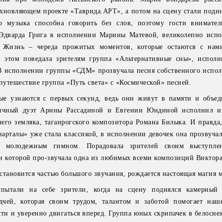
хновляющем проекте «Таврида.АРТ», а потом на сцену стали подн
о музыка способна говорить без слов, поэтому гости внимате
Эдварда Грига в исполнении Марины Матевой, великолепно исп
. Жизнь – череда прожитых моментов, которые остаются с нам
 этом поведала зрителям группа «Альтернативные сны», испол
В исполнении группы «СДМ» прозвучала песня собственного испол
утешествие группа «Путь света» с «Космической» песней.
рые узнаются с первых секунд, ведь они живут в памяти и объе
пичный дуэт Арины Рассадиной и Евгении Юндиной исполнил и
его земляка, таганрогского композитора Романа Билыка. И правда,
варталы» уже стала классикой, в исполнении девочек она прозвуча
я молодежным гимном. Порадовала зрителей своим выступле
и которой про-звучала одна из любимых всеми композиций Виктора
становится частью большого звучания, рождается настоящая магия 
ытали на себе зрители, когда на сцену поднялся камерный 
дчей, которая своим трудом, талантом и заботой помогает на
сти и уверенно двигаться вперед. Группа юных скрипачек в белосн