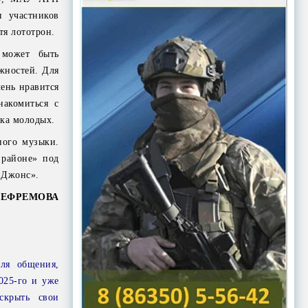
 участников
тя лототрон.
 может быть
жностей. Для
ень нравится
накомиться с
ика молодых.
ного музыки.
 районе» под
 Джонс».
а ЕФРЕМОВА
ля общения,
025-го и уже
скрыть свои