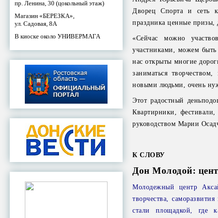
пр. Ленина, 30 (цокольный этаж)
Дворец Спорта и сеть к
Магазин «БЕРЕЗКА»,
праздника ценные призы, 
ул. Садовая, 8А
В киоске около УНИВЕРМАГА
«Сейчас можно участво
участниками, можем быть 
нас открыты многие дорог
заниматься творчеством,
новыми людьми, очень нуж
Этот радостный деньподо
Квартирники, фестивали,
руководством Марии Осадч
К СЛОВУ
Дон Молодой: цен
Молодежный центр Аксай
творчества, саморазвити
стали площадкой, где 