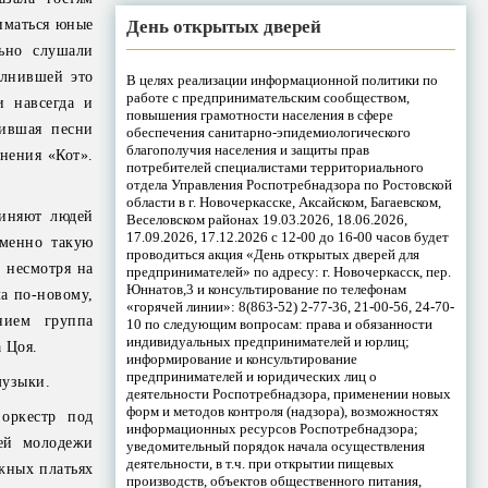
День открытых дверей
иматься юные
льно слушали
олнившей это
В целях реализации информационной политики по
работе с предпринимательским сообществом,
и навсегда и
повышения грамотности населения в сфере
нившая песни
обеспечения санитарно-эпидемиологического
благополучия населения и защиты прав
нения «Кот».
потребителей специалистами территориального
отдела Управления Роспотребнадзора по Ростовской
области в г. Новочеркасске, Аксайском, Багаевском,
диняют людей
Веселовском районах 19.03.2026, 18.06.2026,
17.09.2026, 17.12.2026 с 12-00 до 16-00 часов будет
менно такую
проводиться акция «День открытых дверей для
 несмотря на
предпринимателей» по адресу: г. Новочеркасск, пер.
Юннатов,3 и консультирование по телефонам
ла по-новому,
«горячей линии»: 8(863-52) 2-77-36, 21-00-56, 24-70-
нием группа
10 по следующим вопросам: права и обязанности
индивидуальных предпринимателей и юрлиц;
 Цоя.
информирование и консультирование
предпринимателей и юридических лиц о
музыки.
деятельности Роспотребнадзора, применении новых
форм и методов контроля (надзора), возможностях
оркестр под
информационных ресурсов Роспотребнадзора;
шей молодежи
уведомительный порядок начала осуществления
деятельности, в т.ч. при открытии пищевых
ежных платьях
производств, объектов общественного питания,