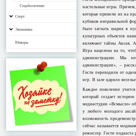
Соцобеспечение
настольные игры. Причем,
которые привели их на пр
Спорт
кубиков неправильной фор
было загнать шарик в ну
Экономика
культурных объектов наш
Юнкоры
включают тайны Аксая, А
Игра нацелена на то, чт
администрацию. Мы хо
администрации», – расск
Гости переходили от одно
игр. В зале царило веселье
Каждое поколение учится
который создает историю
медиастудии «Всмысле» об
у любого молодого аксай
возможность продемонстр
сейчас называется модным
режиссер. Гости подкаста