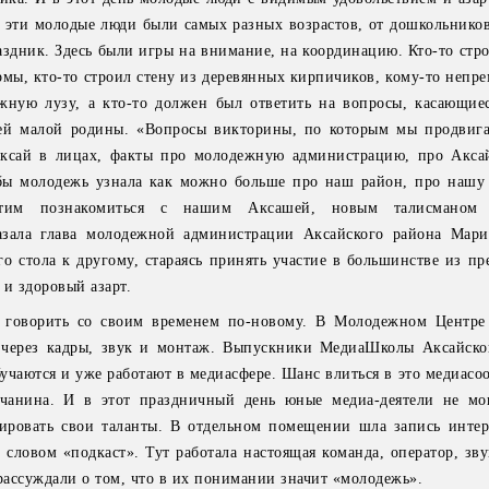
 эти молодые люди были самых разных возрастов, от дошкольников
аздник. Здесь были игры на внимание, на координацию. Кто-то стр
мы, кто-то строил стену из деревянных кирпичиков, кому-то непр
жную лузу, а кто-то должен был ответить на вопросы, касающие
ей малой родины. «Вопросы викторины, по которым мы продвига
ксай в лицах, факты про молодежную администрацию, про Акса
обы молодежь узнала как можно больше про наш район, про наш
тим познакомиться с нашим Аксашей, новым талисманом 
азала глава молодежной администрации Аксайского района Мари
го стола к другому, стараясь принять участие в большинстве из п
 и здоровый азарт.
 говорить со своим временем по-новому. В Молодежном Центре 
 через кадры, звук и монтаж. Выпускники МедиаШколы Аксайско
учаются и уже работают в медиасфере. Шанс влиться в это медиасо
чанина. И в этот праздничный день юные медиа-деятели не мо
ировать свои таланты. В отдельном помещении шла запись интер
 словом «подкаст». Тут работала настоящая команда, оператор, зв
 рассуждали о том, что в их понимании значит «молодежь».