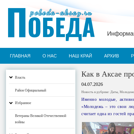
П
pobeda-aksay.ru
ОБЕДА
Информац
ГЛАВНАЯ
О НАС
НАШ КРАЙ
АРХИВ
Как в Аксае п
Власть
04.07.2026
Район Официальный
Новость в рубрике:
Даты
,
Молодеж
Именно молодые, активн
Избранное
«Молодежь – это свои лю
считает одна из гостей пр
Ветераны Великой Отечественной
войны