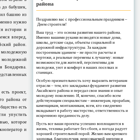
района
 до бабушек,
оил башню из
Поздравляю вас с профессиональным праздником –
еменно нужно
Днем строителя!
ся истории и
Ваш труд – это основа развития нашего района.
емся вперед,
Именно вашими руками возводятся новые дома,
школы, детские сады, объекты социальной и
йский район.
дорожной инфраструктуры. За каждым
у молодежную
построенным зданием – не просто расчеты и
чертежи, а реальные перемены к лучшему: новые
молодежной
возможности для жителей, перспективы для
я Бондарева.
молодежи, уют и комфорт в наших поселках и
станицах.
редставленных
Особую признательность хочу выразить ветеранам
отрасли – тем, кто закладывал фундамент развития
Аксайского района и передал свои знания и опыт
есть проект,
молодому поколению. И, конечно, спасибо всем
го района от
действующим специалистам – инженерам, прорабам,
каменщикам, монтажникам, всем, кто ежедневно
общество есть
вкладывает в работу мастерство, ответственность и
гли упустить
искреннюю преданность делу.
вью, которое
Пусть все ваши проекты успешно воплощаются в
жизнь, техника работает без сбоев, а погода радует
укооператор и
хорошей строительной порой. Желаю вам крепкого
здоровья, благополучия, неиссякаемой энергии и