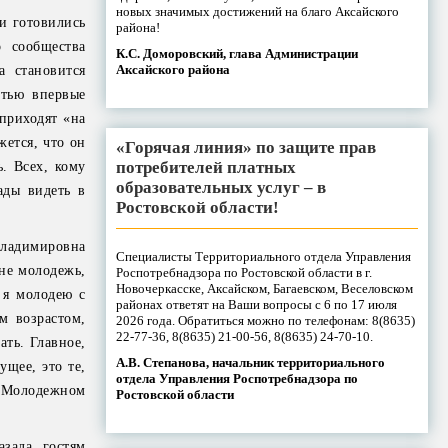
новых значимых достижений на благо Аксайского
и готовились
района!
 сообщества
К.С. Доморовский, глава Администрации
Аксайского района
а становится
стью впервые
приходят «на
жется, что он
«Горячая линия» по защите прав
потребителей платных
. Всех, кому
образовательных услуг – в
ады видеть в
Ростовской области!
Владимировна
Специалисты Территориального отдела Управления
 не молодежь,
Роспотребнадзора по Ростовской области в г.
Новочеркасске, Аксайском, Багаевском, Веселовском
 я молодею с
районах ответят на Ваши вопросы с 6 по 17 июля
м возрастом,
2026 года. Обратиться можно по телефонам: 8(8635)
22-77-36, 8(8635) 21-00-56, 8(8635) 24-70-10.
ать. Главное,
А.В. Степанова, начальник территориального
щее, это те,
отдела Управления Роспотребнадзора по
м Молодежном
Ростовской области
зала гостям