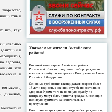
 творчество,
 инициатив и
ых игр, клуб
униципальных
Уважаемые жители Аксайского
 адаптации и
района!
ероприятия,
ю здоровья,
Военный комиссариат Аксайского района
альный этап
Ростовской области продолжает набор граждан на
военную службу по контракту в Вооруженные Силы
ворческие и
Российской Федерации.
Основные требования к кандидатам: возраст более
18 лет и годность к военной службе по состоянию
а #ВСмысле»,
здоровья. Кроме того на военную службу по
й, дизайном,
контракту могут быть приняты граждане, имеющие
неснятую судимость за незначительные
преступления.
Константина
Иностранные граждане и граждане без гражданства,