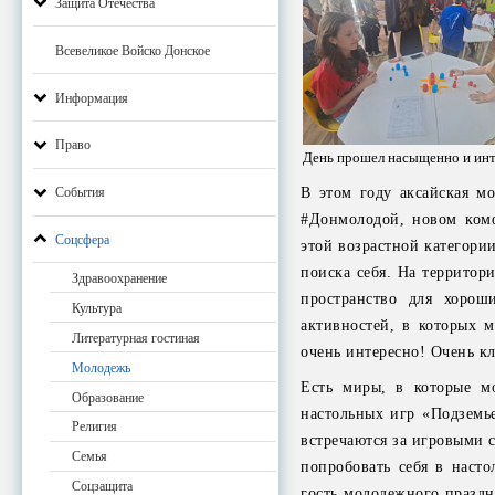
Защита Отечества
Всевеликое Войско Донское
Информация
Право
День прошел насыщенно и инт
В этом году аксайская м
События
#Донмолодой, новом комф
Соцсфера
этой возрастной категории
поиска себя. На территор
Здравоохранение
пространство для хорош
Культура
активностей, в которых 
Литературная гостиная
очень интересно! Очень кл
Молодежь
Есть миры, в которые мо
Образование
настольных игр «Подземь
Религия
встречаются за игровыми 
Семья
попробовать себя в наст
Соцзащита
гость молодежного праздн