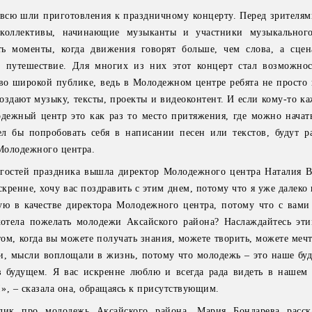
всю шли приготовления к праздничному концерту. Перед зрителям
 коллективы, начинающие музыканты и участники музыкального
ь моменты, когда движения говорят больше, чем слова, а сцен
 путешествие. Для многих из них этот концерт стал возможно
тво широкой публике, ведь в Молодежном центре ребята не просто 
здают музыку, тексты, проекты и видеоконтент. И если кому-то ка
дежный центр это как раз то место притяжения, где можно начать
ел бы попробовать себя в написании песен или текстов, будут р
Молодежного центра.
 гостей праздника вышла директор Молодежного центра Наталия 
кренне, хочу вас поздравить с этим днем, потому что я уже далеко
ую в качестве директора Молодежного центра, потому что с вами
отела пожелать молодежи Аксайского района? Наслаждайтесь эти
м, когда вы можете получать знания, можете творить, можете мечт
и, мысли воплощали в жизнь, потому что молодежь – это наше буду
в будущем. Я вас искренне люблю и всегда рада видеть в наше
», – сказала она, обращаясь к присутствующим.
лик про молодежь Аксайского района. Мария Бондарева расска