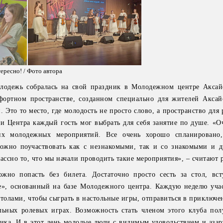
ересно! / Фото автора
олодежь собралась на свой праздник в Молодежном центре Аксай
ортном пространстве, созданном специально для жителей Аксай
. Это то место, где молодость не просто слово, а пространство для 
ии Центра каждый гость мог выбрать для себя занятие по душе. «О
их молодежных мероприятий. Все очень хорошо спланировано,
можно поучаствовать как с незнакомыми, так и со знакомыми и д
ассно то, что мы начали проводить такие мероприятия», – считают р
жно попасть без билета. Достаточно просто сесть за стол, вс
е», основанный на базе Молодежного центра. Каждую неделю уча
столами, чтобы сыграть в настольные игры, отправиться в приключ
ольных ролевых играх. Возможность стать членом этого клуба по
ика. И в этот день молодые люди с видимым удовольствием и азар