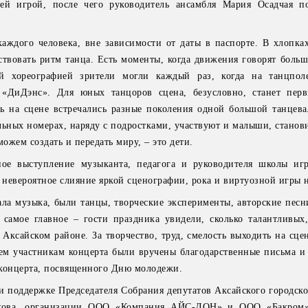
ей игрой, после чего руководитель ансамбля Мария Осадчая п
аждого человека, вне зависимости от даты в паспорте. В хлопках,
ствовать ритм танца. Есть моменты, когда движения говорят больш
ой хореографией зрители могли каждый раз, когда на танцпол
 «ДиДэнс». Для юных танцоров сцена, безусловно, станет пер
ь на сцене встречались разные поколения одной большой танцева
альных номерах, наряду с подростками, участвуют и малыши, станов
можем создать и передать миру, – это дети.
ое выступление музыканта, педагога и руководителя школы иг
невероятное слияние яркой сценографии, рока и виртуозной игры н
чала музыка, были танцы, творческие эксперименты, авторские пес
самое главное – гости праздника увидели, сколько талантливых
Аксайском районе. За творчество, труд, смелость выходить на сце
ем участникам концерта были вручены благодарственные письма и
 концерта, посвященного Дню молодежи.
ри поддержке Председателя Собрания депутатов Аксайского городск
кова, организации ООО «Компания АЙС-ДОН» и ООО «Бакро