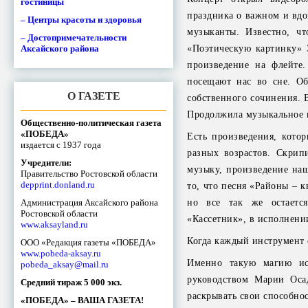
гостиницы
праздника о важном и вдо
– Центры красоты и здоровья
музыканты. Известно, чт
– Достопримечательности
Аксайского района
«Поэтическую картинку» 
произведение на флейте
посещают нас во сне. Об
О ГАЗЕТЕ
собственного сочинения. 
Продолжила музыкальное п
Общественно-политическая газета
«ПОБЕДА»
Есть произведения, кото
издается с 1937 года
разных возрастов. Скри
Учредители:
музыку, произведение наш
Правительство Ростовской области
depprint.donland.ru
то, что песня «Районы – к
Администрация Аксайского района
но все так же остаетс
Ростовской области
«Кассетник», в исполнени
www.aksayland.ru
Когда каждый инструмент 
ООО «Редакция газеты «ПОБЕДА»
www.pobeda-aksay.ru
Именно такую магию исп
pobeda_aksay@mail.ru
руководством Марии Оса
Средний тираж 5 000 экз.
раскрывать свои способно
«ПОБЕДА» – ВАША ГАЗЕТА!