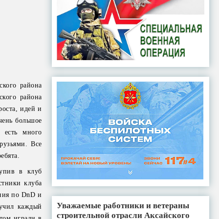
ского района
ского района
роста, идей и
чень большое
 есть много
рузьями. Все
ебята.
тупив в клуб
стники клуба
ения по DnD и
Уважаемые работники и ветераны
лучил каждый
строительной отрасли Аксайского
том играли в