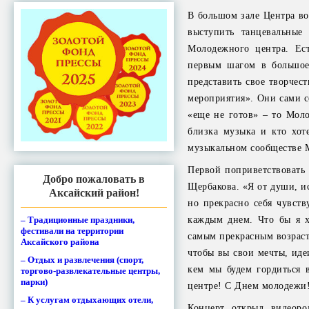
В большом зале Центра во
выступить танцевальные
Молодежного центра. Ест
первым шагом в большое
представить свое творчес
мероприятия». Они сами со
«еще не готов» – то Моло
близка музыка и кто хот
музыкальном сообществе 
Первой поприветствовать
Добро пожаловать в
Щербакова. «Я от души, ис
Аксайский район!
но прекрасно себя чувств
– Традиционные праздники,
каждым днем. Что бы я х
фестивали на территории
самым прекрасным возрасто
Аксайского района
чтобы вы свои мечты, иде
– Отдых и развлечения (спорт,
кем мы будем гордиться 
торгово-развлекательные центры,
парки)
центре! С Днем молодежи!
– К услугам отдыхающих отели,
Концерт открыл видеоро