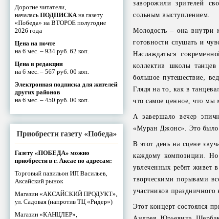
заворожили зрителей сво
Дорогие читатели,
началась
ПОДПИСКА
на газету
сольным выступлением.
«Победа» на ВТОРОЕ полугодие
2026 года
Молодость – она внутри к
готовности слушать и чув
Цена на почте
на 6 мес. – 934 руб. 62 коп.
Наслаждаться современн
Цена в редакции
коллектив школы танцев
на 6 мес. – 567 руб. 00 коп.
большое путешествие, вед
Электронная подписка для жителей
Глядя на то, как в танцев
других районов
на 6 мес. – 450 руб. 00 коп.
что самое ценное, что мы 
А завершало вечер эпичн
«Муран Джонс». Это было 
Приобрести газету «Победа»
В этот день на сцене зву
Газету «ПОБЕДА» можно
каждому композиции. Но 
приобрести в г. Аксае по адресам:
увлеченных ребят живет в 
Торговый павильон ИП Васильев,
творческими порывами вс
Аксайский рынок
участников праздничного
Магазин «АКСАЙСКИЙ ПРОДУКТ»,
ул. Садовая (напротив ТЦ «Ридер»)
Этот концерт состоялся п
Магазин «КАНЦЛЕР»,
Андрея Юрьевича Щерба