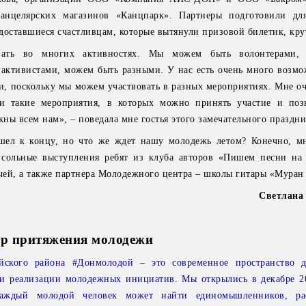
анцелярских магазинов «Канцпарк». Партнеры подготовили для
доставшиеся счастливцам, которые вытянули призовой билетик, кру
вать во многих активностях. Мы можем быть волонтерами,
активистами, можем быть разными. У нас есть очень много возмо
и, поскольку мы можем участвовать в разных мероприятиях. Мне оч
 и такие мероприятия, в которых можно принять участие и поз
ны всем нам», – поведала мне гостья этого замечательного праздн
шел к концу, но что же ждет нашу молодежь летом? Конечно, м
 сольные выступления ребят из клуба авторов «Пишем песни на
ей, а также партнера Молодежного центра – школы гитары «Муран
Светлан
тр притяжения молодежи
ского района #Донмолодой – это современное пространство д
я и реализации молодежных инициатив. Мы открылись в декабре 2
каждый молодой человек может найти единомышленников, ра