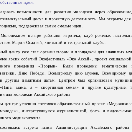
собственные идеи.
оздавать возможности для развития молодежи через образование,
интеллектуальный досуг и проектную деятельность. Мы открыты для
олодежью, поддерживая самые смелые идеи.
Молодежном центре работают игротека, клуб ролевых настольн
рством Марии Осадчей, книжный и театральный клубы.
ный центр уже стал организатором и площадкой для значимых м
лее ярких событий Экофестиваль «Эко Аксай», проект социальной
ивного поведения «Прорыв». Были проведены тематические м
автики, Дню Победы, Всемирному дню музеев, Всемирному дн
и другим памятным датам. Центром был организован муницип
 «Папа, мама, я – спортивная семья» и другие культурные, т
ия для молодежи Аксайского района.
м центре успешно состоялся образовательный проект «Медиашкол
олодежь, интересующуюся журналистикой, фото- и видеосъемко
нного медиаконтента.
остоялась встреча главы Администрации Аксайского района 