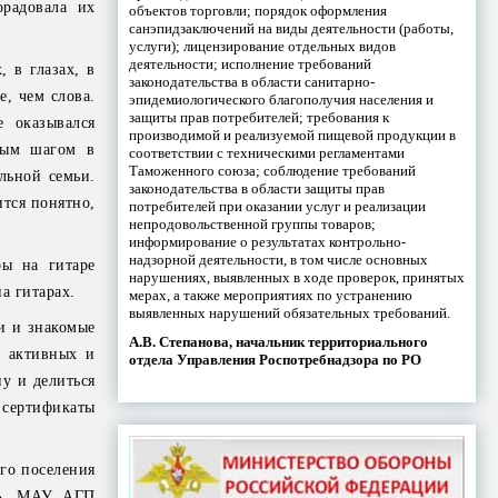
орадовала их
объектов торговли; порядок оформления
санэпидзаключений на виды деятельности (работы,
услуги); лицензирование отдельных видов
деятельности; исполнение требований
 в глазах, в
законодательства в области санитарно-
е, чем слова.
эпидемиологического благополучия населения и
защиты прав потребителей; требования к
е оказывался
производимой и реализуемой пищевой продукции в
вым шагом в
соответствии с техническими регламентами
Таможенного союза; соблюдение требований
льной семьи.
законодательства в области защиты прав
ится понятно,
потребителей при оказании услуг и реализации
непродовольственной группы товаров;
информирование о результатах контрольно-
надзорной деятельности, в том числе основных
ры на гитаре
нарушениях, выявленных в ходе проверок, принятых
а гитарах.
мерах, а также мероприятиях по устранению
выявленных нарушений обязательных требований.
ни и знакомые
А.В. Степанова, начальник территориального
, активных и
отдела Управления Роспотребнадзора по РО
ну и делиться
 сертификаты
ого поселения
м», МАУ АГП