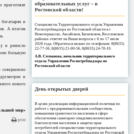
образовательных услуг – в
и приготовят
Ростовской области!
 богатырях и
Специалисты Территориального отдела Управления
ов. А итогом
Роспотребнадзора по Ростовской области в г.
Новочеркасске, Аксайском, Багаевском, Веселовском
ь.
районах ответят на Ваши вопросы с 6 по 17 июля
2026 года. Обратиться можно по телефонам: 8(8635)
ру и ремесло
22-77-36, 8(8635) 21-00-56, 8(8635) 24-70-10.
 свою большую
А.В. Степанова, начальник территориального
отдела Управления Роспотребнадзора по
Ростовской области
 – совершенно
едусмотрен и
 много нового
День открытых дверей
В целях реализации информационной политики по
работе с предпринимательским сообществом,
ольшой мир»
повышения грамотности населения в сфере
обеспечения санитарно-эпидемиологического
print
благополучия населения и защиты прав
потребителей специалистами территориального
отдела Управления Роспотребнадзора по Ростовской