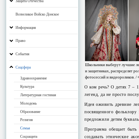
Защита Отечества
Всевеликое Войско Донское
Информация
Право
События
Школьники выберут лучшие л
Соцсфера
и защитниках, распределят ро
фотосессий и видеороликов. /
Здравоохранение
Культура
О ком речь? О детях 7 – 
легенд, да не просто посл
Литературная гостиная
Молодежь
Идея оживить древние лег
Образование
посвященного фольклору 
предложили детям букваль
Религия
Семья
Программа обещает быть 
создавать этнические акс
Соцзащита