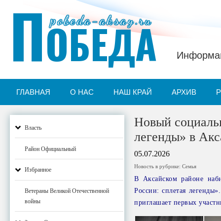
П
pobeda-aksay.ru
ОБЕДА
Информац
ГЛАВНАЯ
О НАС
НАШ КРАЙ
АРХИВ
Новый социальн
Власть
легенды» в Акс
Район Официальный
05.07.2026
Новость в рубрике:
Семья
Избранное
В Аксайском районе наб
России: сплетая легенды»
Ветераны Великой Отечественной
войны
приглашает первых участн