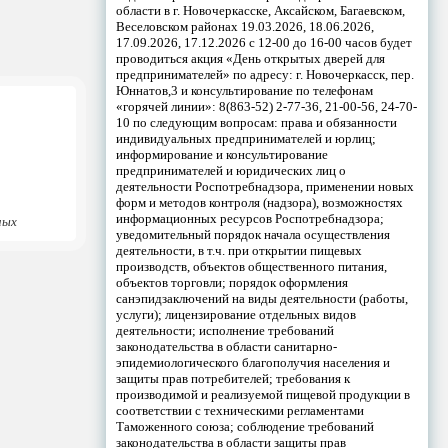
области в г. Новочеркасске, Аксайском, Багаевском,
Веселовском районах 19.03.2026, 18.06.2026,
17.09.2026, 17.12.2026 с 12-00 до 16-00 часов будет
проводиться акция «День открытых дверей для
предпринимателей» по адресу: г. Новочеркасск, пер.
Юннатов,3 и консультирование по телефонам
«горячей линии»: 8(863-52) 2-77-36, 21-00-56, 24-70-
10 по следующим вопросам: права и обязанности
индивидуальных предпринимателей и юрлиц;
информирование и консультирование
предпринимателей и юридических лиц о
деятельности Роспотребнадзора, применении новых
форм и методов контроля (надзора), возможностях
информационных ресурсов Роспотребнадзора;
ных
уведомительный порядок начала осуществления
деятельности, в т.ч. при открытии пищевых
производств, объектов общественного питания,
объектов торговли; порядок оформления
санэпидзаключений на виды деятельности (работы,
услуги); лицензирование отдельных видов
деятельности; исполнение требований
законодательства в области санитарно-
эпидемиологического благополучия населения и
защиты прав потребителей; требования к
производимой и реализуемой пищевой продукции в
соответствии с техническими регламентами
Таможенного союза; соблюдение требований
законодательства в области защиты прав