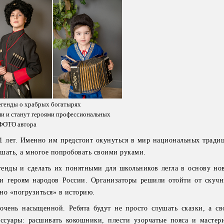
егенды о храбрых богатырях
ли и станут героями профессиональных
 ФОТО автора
11 лет. Именно им предстоит окунуться в мир национальных традиц
ушать, а многое попробовать своими руками.
енды и сделать их понятными для школьников легла в основу нов
и героям народов России. Организаторы решили отойти от скуч
но «погрузиться» в историю.
очень насыщенной. Ребята будут не просто слушать сказки, а с
ессуары: расшивать кокошники, плести узорчатые пояса и мастер