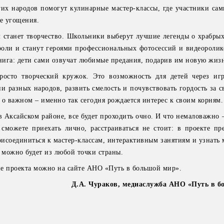
их народов помогут кулинарные мастер-классы, где участники сам
е угощения.
станет творчество. Школьники выберут лучшие легенды о храбрых
роли и станут героями профессиональных фотосессий и видеоролик
книга: дети сами озвучат любимые предания, подарив им новую жизн
росто творческий кружок. Это возможность для детей через иг
ии разных народов, развить смелость и почувствовать гордость за
 о важном – именно так сегодня рождается интерес к своим корням.
в Аксайском районе, все будет проходить очно. И что немаловажно
сможете приехать лично, расстраиваться не стоит: в проекте пр
рисоединиться к мастер-классам, интерактивным занятиям и узнать
и можно будет из любой точки страны.
е проекта можно на сайте АНО «Путь в большой мир».
Д.А. Чураков, медиаслужба АНО «Путь в б