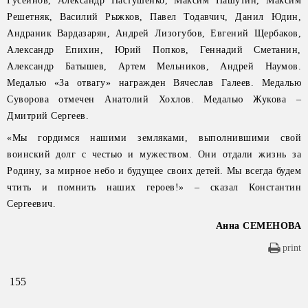
Гусейнов, Александр Пастушенко, Максим Пашутин, Максим
Решетняк, Василий Рыжков, Павел Тодавчич, Данил Юдин,
Андраник Вардазарян, Андрей Лизогубов, Евгений Щербаков,
Александр Епихин, Юрий Попков, Геннадий Сметанин,
Александр Батышев, Артем Мельников, Андрей Наумов.
Медалью «За отвагу» награжден Вячеслав Галеев. Медалью
Суворова отмечен Анатолий Хохлов. Медалью Жукова –
Дмитрий Сергеев.
«Мы гордимся нашими земляками, выполнившими свой
воинский долг с честью и мужеством. Они отдали жизнь за
Родину, за мирное небо и будущее своих детей. Мы всегда будем
чтить и помнить наших героев!» – сказал Константин
Сергеевич.
Анна СЕМЕНОВА
print
155