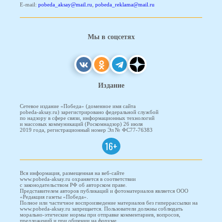
E-mail:
pobeda_aksay@mail.ru
,
pobeda_reklama@mail.ru
Мы в соцсетях
Издание
Сетевое издание «Победа» (доменное имя сайта
pobeda-aksay.ru) зарегистрировано федеральной службой
по надзору в сфере связи, информационных технологий
и массовых коммуникаций (Роскомнадзор) 26 июля
2019 года, регистрационный номер Эл № ФС77-76383
16+
Вся информация, размещенная на веб-сайте
www.pobeda-aksay.ru охраняется в соответствии
с законодательством РФ об авторском праве.
Представителем авторов публикаций и фотоматериалов является ООО
«Редакция газеты «Победа».
Полное или частичное воспроизведение материалов без гиперрассылки на
www.pobeda-aksay.ru запрещается. Пользователи должны соблюдать
морально-этические нормы при отправке комментариев, вопросов,
предложений и при общении на форуме