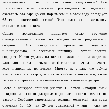
засомневались: точно ли это наши выпускники? Все
прояснилось через классного руководителя и родителей:
оказалось, эта пара до сих пор вместе и в этом году празднует
65-летие совместной жизни! Этот факт стал настоящим
открытием для нас всех.
Самым трогательным моментом стало вручение
благодарственных писем на общешкольном родительском
собрании. Мы специально приглашали родителей
индивидуально, не раскрывая причину – хотели сделать
сюрприз. И это удалось на все сто: мамы и папы искренне
удивлялись, когда я называла их фамилии и вручала письма за
эссе, написанные их детьми. Многие не знали, что ребята
участвовали в конкурсе, – и были глубоко тронуты тем, какие
теплые и искренние слова написали о них сыновья и дочери.
Всего в конкурсе приняли участие 15 семей. Эмоции были
невероятные: кто-то растрогался до слез, кто-то смеялся от
радости. Особенно запомнились реакции родителей, чьи пары
отметили 10, 15 или 20 лет совместной жизни – они не