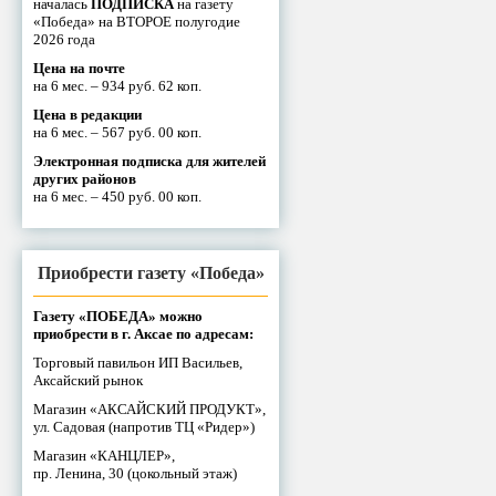
началась
ПОДПИСКА
на газету
«Победа» на ВТОРОЕ полугодие
2026 года
Цена на почте
на 6 мес. – 934 руб. 62 коп.
Цена в редакции
на 6 мес. – 567 руб. 00 коп.
Электронная подписка для жителей
других районов
на 6 мес. – 450 руб. 00 коп.
Приобрести газету «Победа»
Газету «ПОБЕДА» можно
приобрести в г. Аксае по адресам:
Торговый павильон ИП Васильев,
Аксайский рынок
Магазин «АКСАЙСКИЙ ПРОДУКТ»,
ул. Садовая (напротив ТЦ «Ридер»)
Магазин «КАНЦЛЕР»,
пр. Ленина, 30 (цокольный этаж)