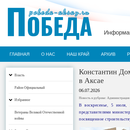
П
pobeda-aksay.ru
ОБЕДА
Информац
ГЛАВНАЯ
О НАС
НАШ КРАЙ
АРХИВ
Константин До
Власть
в Аксае
Район Официальный
06.07.2026
Новость в рубрике:
Администрация
Избранное
В воскресенье, 5 июля,
представителями министер
Ветераны Великой Отечественной
войны
посвященное строительств