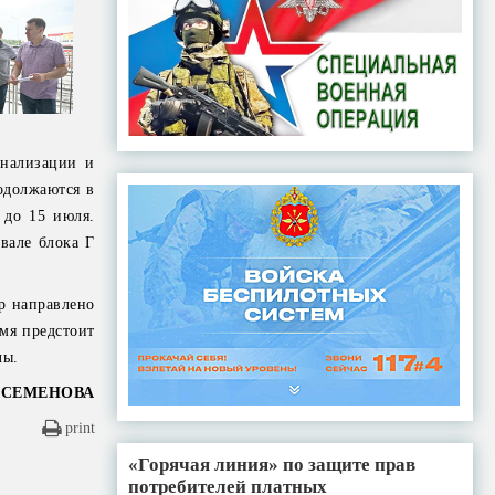
гнализации и
одолжаются в
 до 15 июля.
вале блока Г
р направлено
мя предстоит
лы.
 СЕМЕНОВА
print
«Горячая линия» по защите прав
потребителей платных