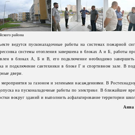
йского района
екте ведутся пусконаладочные работы на системах пожарной си
рессовка системы отопления завершена в блоках А и Б, работы пр
овлен в блоках А, Б и В, его подключение необходимо завершить
ка и подключение сантехники в блоке Г и спортивном зале. В под
рные двери.
 мероприятия за газоном и зелеными насаждениями. В Ростехнадзо
допуска на пусконаладочные работы по электрике. В ближайшее вре
остки вокруг зданий и выполнить асфальтирование территории шко
Анна