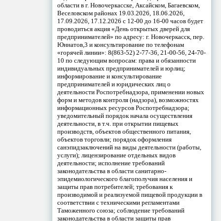
области в г. Новочеркасске, Аксайском, Багаевском,
Веселовском районах 19.03.2026, 18.06.2026,
17.09.2026, 17.12.2026 с 12-00 до 16-00 часов будет
проводиться акция «День открытых дверей для
предпринимателей» по адресу: г. Новочеркасск, пер.
Юннатов,3 и консультирование по телефонам
«горячей линии»: 8(863-52) 2-77-36, 21-00-56, 24-70-
10 по следующим вопросам: права и обязанности
индивидуальных предпринимателей и юрлиц;
информирование и консультирование
предпринимателей и юридических лиц о
деятельности Роспотребнадзора, применении новых
форм и методов контроля (надзора), возможностях
информационных ресурсов Роспотребнадзора;
уведомительный порядок начала осуществления
деятельности, в т.ч. при открытии пищевых
производств, объектов общественного питания,
объектов торговли; порядок оформления
санэпидзаключений на виды деятельности (работы,
услуги); лицензирование отдельных видов
деятельности; исполнение требований
законодательства в области санитарно-
эпидемиологического благополучия населения и
защиты прав потребителей; требования к
производимой и реализуемой пищевой продукции в
соответствии с техническими регламентами
Таможенного союза; соблюдение требований
законодательства в области защиты прав