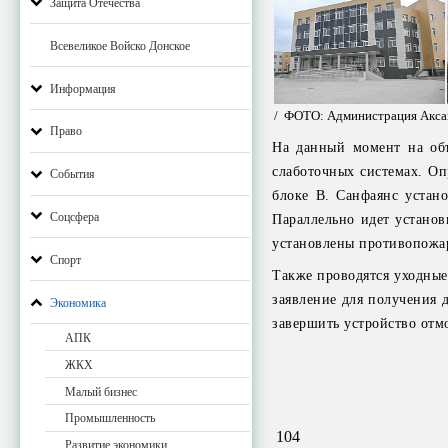
Защита Отечества
Всевеликое Войско Донское
Информация
/ ФОТО: Администрация Акса
Право
На данный момент на объ
слаботочных системах. Оп
События
блоке В. Санфаянс устан
Соцсфера
Параллельно идет установ
установлены противопожа
Спорт
Также проводятся уходные
заявление для получения 
Экономика
завершить устройство отм
АПК
ЖКХ
Малый бизнес
Промышленность
104
Развитие экономики