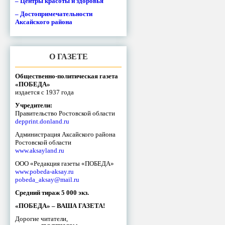
– Центры красоты и здоровья
– Достопримечательности
Аксайского района
О ГАЗЕТЕ
Общественно-политическая газета
«ПОБЕДА»
издается с 1937 года
Учредители:
Правительство Ростовской области
depprint.donland.ru
Администрация Аксайского района
Ростовской области
www.aksayland.ru
ООО «Редакция газеты «ПОБЕДА»
www.pobeda-aksay.ru
pobeda_aksay@mail.ru
Средний тираж 5 000 экз.
«ПОБЕДА» – ВАША ГАЗЕТА!
Дорогие читатели,