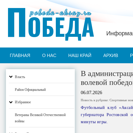
П
pobeda-aksay.ru
ОБЕДА
Информац
ГЛАВНАЯ
О НАС
НАШ КРАЙ
АРХИВ
В администраци
Власть
волевой победо
Район Официальный
06.07.2026
Новость в рубрике:
Спортивные нов
Избранное
Футбольный клуб «Аксай
губернатора Ростовской 
Ветераны Великой Отечественной
войны
минуты игры.