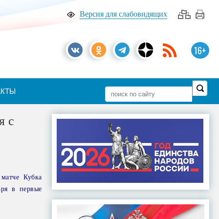
Версия для слабовидящих
16+
АКТЫ
я с
матче Кубка
аря в первые