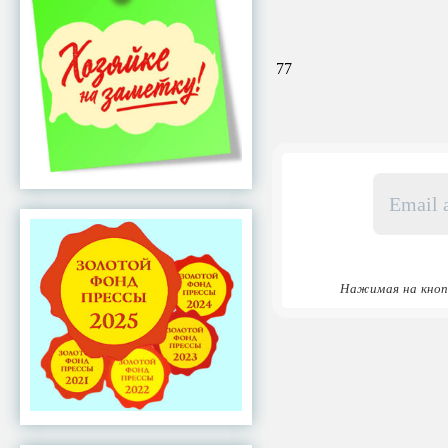
77
Email
адрес
*
Нажимая на кноп