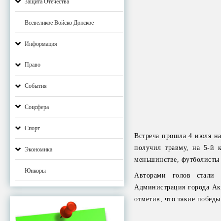
Защита Отечества
Всевеликое Войско Донское
Информация
Право
События
Соцсфера
Спорт
Встреча прошла 4 июля н
получил травму, на 5-й 
Экономика
меньшинстве, футболисты 
Юнкоры
Авторами голов стали
Администрация города Акс
отметив, что такие побед