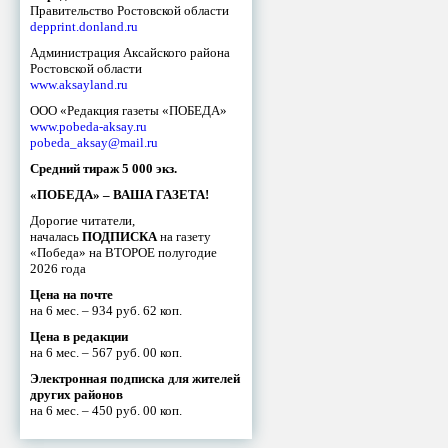
Правительство Ростовской области
depprint.donland.ru
Администрация Аксайского района
Ростовской области
www.aksayland.ru
ООО «Редакция газеты «ПОБЕДА»
www.pobeda-aksay.ru
pobeda_aksay@mail.ru
Средний тираж 5 000 экз.
«ПОБЕДА» – ВАША ГАЗЕТА!
Дорогие читатели,
началась
ПОДПИСКА
на газету
«Победа» на ВТОРОЕ полугодие
2026 года
Цена на почте
на 6 мес. – 934 руб. 62 коп.
Цена в редакции
на 6 мес. – 567 руб. 00 коп.
Электронная подписка для жителей
других районов
на 6 мес. – 450 руб. 00 коп.