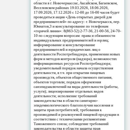
области в г. Новочеркасске, Аксайском, Багаевском,
Веселовском районах 19.03.2026, 18.06.2026,
17.09.2026, 17.12.2026 с 12-00 до 16-00 часов будет
проводиться акция «День открытых дверей для
предпринимателей» по адресу: г. Новочеркасск, пер.
Юннатов,3 и консультирование по телефонам
«горячей линии»: 8(863-52) 2-77-36, 21-00-56, 24-70-
10 по следующим вопросам: права и обязанности
индивидуальных предпринимателей и юрлиц;
информирование и консультирование
предпринимателей и юридических лиц о
деятельности Роспотребнадзора, применении новых
форм и методов контроля (надзора), возможностях
информационных ресурсов Роспотребнадзора;
уведомительный порядок начала осуществления
деятельности, в т.ч. при открытии пищевых
производств, объектов общественного питания,
объектов торговли; порядок оформления
санэпидзаключений на виды деятельности (работы,
услуги); лицензирование отдельных видов
деятельности; исполнение требований
законодательства в области санитарно-
эпидемиологического благополучия населения и
защиты прав потребителей; требования к
производимой и реализуемой пищевой продукции в
соответствии с техническими регламентами
Таможенного союза; соблюдение требований
законодательства в области защиты прав