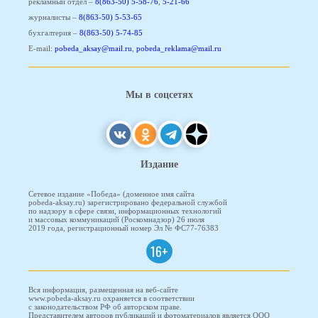
рекламный отдел –
8(863-50) 5-58-76
,
5-21-66
журналисты –
8(863-50) 5-53-65
бухгалтерия –
8(863-50) 5-74-85
E-mail:
pobeda_aksay@mail.ru
,
pobeda_reklama@mail.ru
Мы в соцсетях
Издание
Сетевое издание «Победа» (доменное имя сайта
pobeda-aksay.ru) зарегистрировано федеральной службой
по надзору в сфере связи, информационных технологий
и массовых коммуникаций (Роскомнадзор) 26 июля
2019 года, регистрационный номер Эл № ФС77-76383
16+
Вся информация, размещенная на веб-сайте
www.pobeda-aksay.ru охраняется в соответствии
с законодательством РФ об авторском праве.
Представителем авторов публикаций и фотоматериалов является ООО