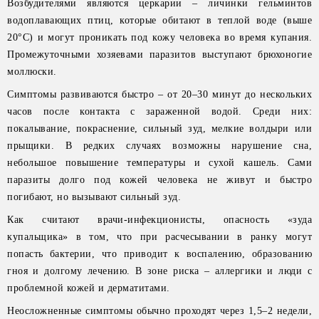
Возбудителями являются церкарии – личинки гельминтов
водоплавающих птиц, которые обитают в теплой воде (выше
20°С) и могут проникать под кожу человека во время купания.
Промежуточными хозяевами паразитов выступают брюхоногие
моллюски.
Симптомы развиваются быстро – от 20–30 минут до нескольких
часов после контакта с зараженной водой. Среди них:
покалывание, покраснение, сильный зуд, мелкие волдыри или
прыщики. В редких случаях возможны нарушение сна,
небольшое повышение температуры и сухой кашель. Сами
паразиты долго под кожей человека не живут и быстро
погибают, но вызывают сильный зуд.
Как считают врачи-инфекционисты, опасность «зуда
купальщика» в том, что при расчесывании в ранку могут
попасть бактерии, что приводит к воспалению, образованию
гноя и долгому лечению. В зоне риска – аллергики и люди с
проблемной кожей и дерматитами.
Неосложненные симптомы обычно проходят через 1,5–2 недели,