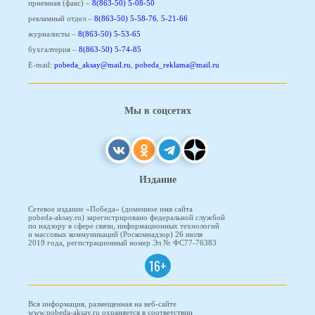
приемная (факс) –
8(863-50) 5-08-50
рекламный отдел –
8(863-50) 5-58-76
,
5-21-66
журналисты –
8(863-50) 5-53-65
бухгалтерия –
8(863-50) 5-74-85
E-mail:
pobeda_aksay@mail.ru
,
pobeda_reklama@mail.ru
Мы в соцсетях
Издание
Сетевое издание «Победа» (доменное имя сайта
pobeda-aksay.ru) зарегистрировано федеральной службой
по надзору в сфере связи, информационных технологий
и массовых коммуникаций (Роскомнадзор) 26 июля
2019 года, регистрационный номер Эл № ФС77-76383
16+
Вся информация, размещенная на веб-сайте
www.pobeda-aksay.ru охраняется в соответствии