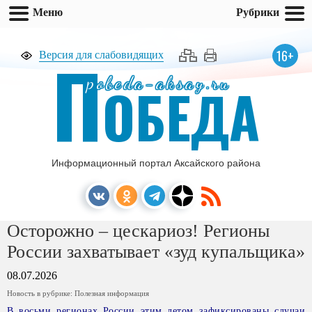
Меню
Рубрики
П
16+
Версия для слабовидящих
pobeda-aksay.ru
ОБЕДА
Информационный портал Аксайского района
Осторожно – цескариоз! Регионы
России захватывает «зуд купальщика»
08.07.2026
Новость в рубрике:
Полезная информация
В восьми регионах России этим летом зафиксированы случаи