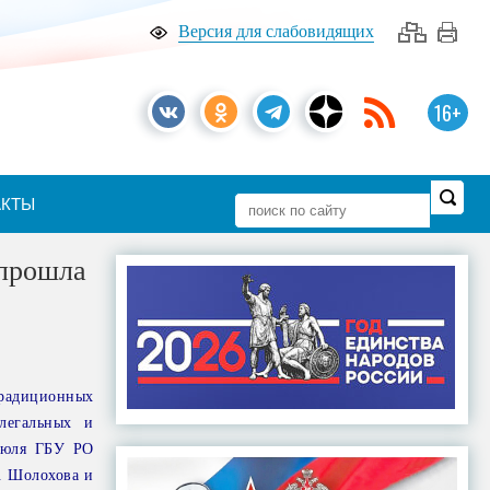
Версия для слабовидящих
16+
АКТЫ
 прошла
традиционных
легальных и
 июля ГБУ РО
. Шолохова и