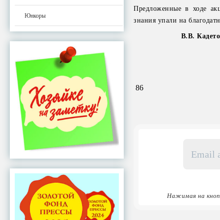
Предложенные в ходе акц
Юнкоры
знания упали на благодат
В.В. Кадет
86
Email
адрес
*
Нажимая на кноп