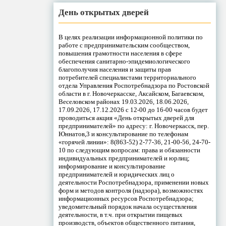
День открытых дверей
В целях реализации информационной политики по
работе с предпринимательским сообществом,
повышения грамотности населения в сфере
обеспечения санитарно-эпидемиологического
благополучия населения и защиты прав
потребителей специалистами территориального
отдела Управления Роспотребнадзора по Ростовской
области в г. Новочеркасске, Аксайском, Багаевском,
Веселовском районах 19.03.2026, 18.06.2026,
17.09.2026, 17.12.2026 с 12-00 до 16-00 часов будет
проводиться акция «День открытых дверей для
предпринимателей» по адресу: г. Новочеркасск, пер.
Юннатов,3 и консультирование по телефонам
«горячей линии»: 8(863-52) 2-77-36, 21-00-56, 24-70-
10 по следующим вопросам: права и обязанности
индивидуальных предпринимателей и юрлиц;
информирование и консультирование
предпринимателей и юридических лиц о
деятельности Роспотребнадзора, применении новых
форм и методов контроля (надзора), возможностях
информационных ресурсов Роспотребнадзора;
уведомительный порядок начала осуществления
деятельности, в т.ч. при открытии пищевых
производств, объектов общественного питания,