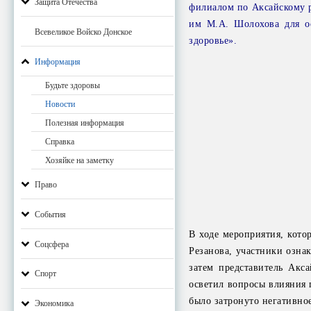
Защита Отечества
филиалом по Аксайскому 
им М.А. Шолохова для о
Всевеликое Войско Донское
здоровье».
Информация
Будьте здоровы
Новости
Полезная информация
Справка
Хозяйке на заметку
Право
События
В ходе мероприятия, кот
Соцсфера
Резанова, участники озна
затем представитель Акс
Спорт
осветил вопросы влияния 
было затронуто негативно
Экономика