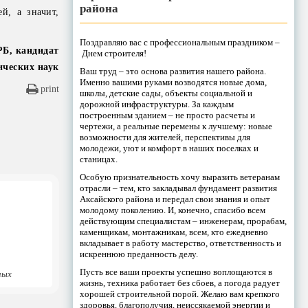
района
й, а значит,
Поздравляю вас с профессиональным праздником –
РБ, кандидат
Днем строителя!
ических наук
Ваш труд – это основа развития нашего района.
Именно вашими руками возводятся новые дома,
print
школы, детские сады, объекты социальной и
дорожной инфраструктуры. За каждым
построенным зданием – не просто расчеты и
чертежи, а реальные перемены к лучшему: новые
возможности для жителей, перспективы для
молодежи, уют и комфорт в наших поселках и
станицах.
Особую признательность хочу выразить ветеранам
отрасли – тем, кто закладывал фундамент развития
Аксайского района и передал свои знания и опыт
молодому поколению. И, конечно, спасибо всем
действующим специалистам – инженерам, прорабам,
каменщикам, монтажникам, всем, кто ежедневно
вкладывает в работу мастерство, ответственность и
искреннюю преданность делу.
Пусть все ваши проекты успешно воплощаются в
ных
жизнь, техника работает без сбоев, а погода радует
хорошей строительной порой. Желаю вам крепкого
здоровья, благополучия, неиссякаемой энергии и