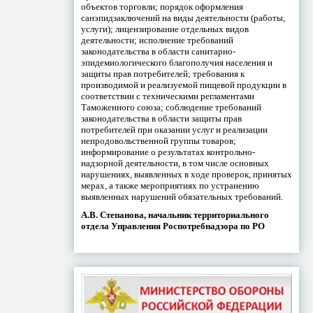
объектов торговли; порядок оформления
санэпидзаключений на виды деятельности (работы,
услуги); лицензирование отдельных видов
деятельности; исполнение требований
законодательства в области санитарно-
эпидемиологического благополучия населения и
защиты прав потребителей; требования к
производимой и реализуемой пищевой продукции в
соответствии с техническими регламентами
Таможенного союза; соблюдение требований
законодательства в области защиты прав
потребителей при оказании услуг и реализации
непродовольственной группы товаров;
информирование о результатах контрольно-
надзорной деятельности, в том числе основных
нарушениях, выявленных в ходе проверок, принятых
мерах, а также мероприятиях по устранению
выявленных нарушений обязательных требований.
А.В. Степанова, начальник территориального
отдела Управления Роспотребнадзора по РО