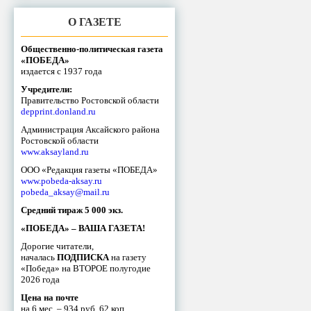
О ГАЗЕТЕ
Общественно-политическая газета
«ПОБЕДА»
издается с 1937 года
Учредители:
Правительство Ростовской области
depprint.donland.ru
Администрация Аксайского района
Ростовской области
www.aksayland.ru
ООО «Редакция газеты «ПОБЕДА»
www.pobeda-aksay.ru
pobeda_aksay@mail.ru
Средний тираж 5 000 экз.
«ПОБЕДА» – ВАША ГАЗЕТА!
Дорогие читатели,
началась
ПОДПИСКА
на газету
«Победа» на ВТОРОЕ полугодие
2026 года
Цена на почте
на 6 мес. – 934 руб. 62 коп.