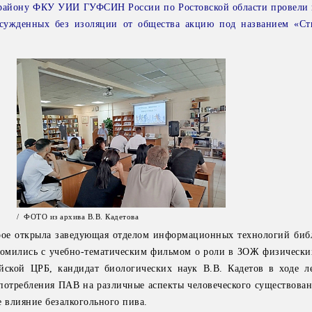
району ФКУ УИИ ГУФСИН России по Ростовской области провели 
сужденных без изоляции от общества акцию под названием «Ст
/ ФОТО из архива В.В. Кадетова
орое открыла заведующая отделом информационных технологий биб
комились с учебно-тематическим фильмом о роли в ЗОЖ физических
айской ЦРБ, кандидат биологических наук В.В. Кадетов в ходе л
потребления ПАВ на различные аспекты человеческого существован
е влияние безалкогольного пива.