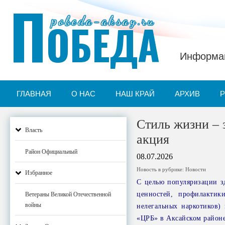
П
pobeda-aksay.ru
ОБЕДА
Информац
ГЛАВНАЯ
О НАС
НАШ КРАЙ
АРХИВ
Стиль жизни – 
Власть
акция
Район Официальный
08.07.2026
Новость в рубрике:
Новости
Избранное
С целью популяризации з
ценностей, профилактик
Ветераны Великой Отечественной
войны
нелегальных наркотиков)
«ЦРБ» в Аксайском районе