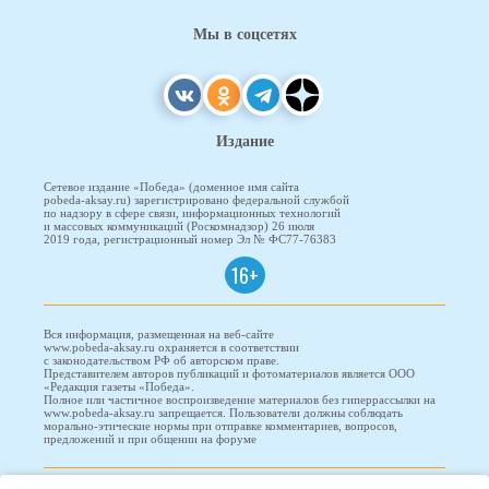
Мы в соцсетях
Издание
Сетевое издание «Победа» (доменное имя сайта
pobeda-aksay.ru) зарегистрировано федеральной службой
по надзору в сфере связи, информационных технологий
и массовых коммуникаций (Роскомнадзор) 26 июля
2019 года, регистрационный номер Эл № ФС77-76383
16+
Вся информация, размещенная на веб-сайте
www.pobeda-aksay.ru охраняется в соответствии
с законодательством РФ об авторском праве.
Представителем авторов публикаций и фотоматериалов является ООО
«Редакция газеты «Победа».
Полное или частичное воспроизведение материалов без гиперрассылки на
www.pobeda-aksay.ru запрещается. Пользователи должны соблюдать
морально-этические нормы при отправке комментариев, вопросов,
предложений и при общении на форуме