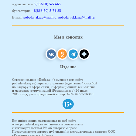
журналисты –
8(863-50) 5-53-65
бухгалтерия –
8(863-50) 5-74-85
E-mail:
pobeda_aksay@mail.ru
,
pobeda_reklama@mail.ru
Мы в соцсетях
Издание
Сетевое издание «Победа» (доменное имя сайта
pobeda-aksay.ru) зарегистрировано федеральной службой
по надзору в сфере связи, информационных технологий
и массовых коммуникаций (Роскомнадзор) 26 июля
2019 года, регистрационный номер Эл № ФС77-76383
16+
Вся информация, размещенная на веб-сайте
www.pobeda-aksay.ru охраняется в соответствии
с законодательством РФ об авторском праве.
Представителем авторов публикаций и фотоматериалов является ООО
«Редакция газеты «Победа».