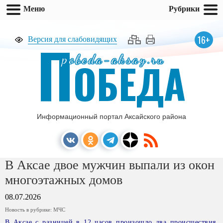
Меню
Рубрики
П
16+
Версия для слабовидящих
pobeda-aksay.ru
ОБЕДА
Информационный портал Аксайского района
В Аксае двое мужчин выпали из окон
многоэтажных домов
08.07.2026
Новость в рубрике:
МЧС
В Аксае с разницей в 12 часов произошло два происшествия,