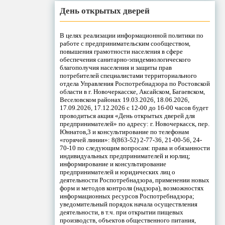
День открытых дверей
В целях реализации информационной политики по
работе с предпринимательским сообществом,
повышения грамотности населения в сфере
обеспечения санитарно-эпидемиологического
благополучия населения и защиты прав
потребителей специалистами территориального
отдела Управления Роспотребнадзора по Ростовской
области в г. Новочеркасске, Аксайском, Багаевском,
Веселовском районах 19.03.2026, 18.06.2026,
17.09.2026, 17.12.2026 с 12-00 до 16-00 часов будет
проводиться акция «День открытых дверей для
предпринимателей» по адресу: г. Новочеркасск, пер.
Юннатов,3 и консультирование по телефонам
«горячей линии»: 8(863-52) 2-77-36, 21-00-56, 24-
70-10 по следующим вопросам: права и обязанности
индивидуальных предпринимателей и юрлиц;
информирование и консультирование
предпринимателей и юридических лиц о
деятельности Роспотребнадзора, применении новых
форм и методов контроля (надзора), возможностях
информационных ресурсов Роспотребнадзора;
уведомительный порядок начала осуществления
деятельности, в т.ч. при открытии пищевых
производств, объектов общественного питания,