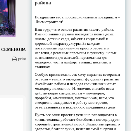
района
Поздравляю вас с профессиональным праздником –
Днем строителя!
Ваш труд – это основа развития нашего района.
Именно вашими руками возводятся новые дома,
школы, детские сады, объекты социальной и
дорожной инфраструктуры. За каждым
построенным зданием – не просто расчеты и
а СЕМЕНОВА
чертежи, а реальные перемены к лучшему: новые
возможности для жителей, перспективы для
print
молодежи, уют и комфорт в наших поселках и
станицах.
Особую признательность хочу выразить ветеранам
отрасли – тем, кто закладывал фундамент развития
Аксайского района и передал свои знания и опыт
молодому поколению. И, конечно, спасибо всем
действующим специалистам – инженерам,
прорабам, каменщикам, монтажникам, всем, кто
ежедневно вкладывает в работу мастерство,
ответственность и искреннюю преданность делу.
Пусть все ваши проекты успешно воплощаются в
жизнь, техника работает без сбоев, а погода радует
хорошей строительной порой. Желаю вам крепкого
здоровья, благополучия, неиссякаемой энергии и