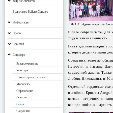
Защита Отечества
Всевеликое Войско Донское
Информация
/ ФОТО: Администрация Акса
В зале собрались те, для
Право
труд и важная ценность.
События
Глава администрации гор
которые десятилетиями док
Соцсфера
Среди них: золотые юбиля
Здравоохранение
Петрович и Татьяна Павл
Культура
совместной жизни. Также 
Литературная гостиная
Любовь Николаевна, и 40 
Молодежь
Отдельной гордостью стал
Образование
и любовь: Ершовы Андрей 
Религия
вызвали искреннее восхи
Семья
все про любовь» – артисты
Соцзащита