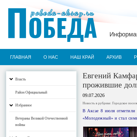
П
pobeda-aksay.ru
ОБЕДА
Информац
ГЛАВНАЯ
О НАС
НАШ КРАЙ
АРХИВ
Евгений Камфар
Власть
прожившие долг
Район Официальный
09.07.2026
Новость в рубрике:
Городское посел
Избранное
В Аксае 8 июля отметили
«Молодежный» и стал симв
Ветераны Великой Отечественной
войны