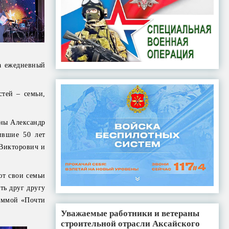
 а ежедневный
тей – семьи,
ины Александр
ившие 50 лет
 Викторович и
ют свои семьи
ть друг другу
аммой «Почти
Уважаемые работники и ветераны
строительной отрасли Аксайского