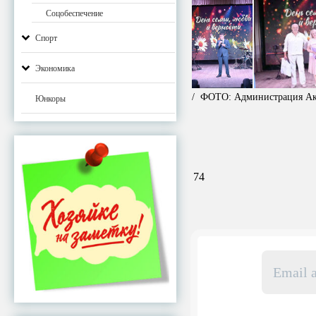
Соцобеспечение
Спорт
Экономика
/ ФОТО: Администрация Ак
Юнкоры
74
Email
адрес
*