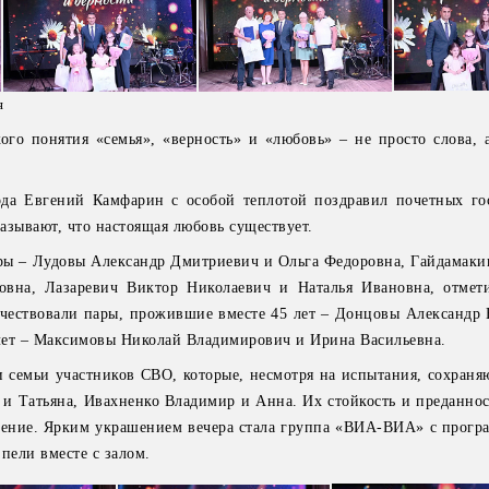
я
 кого понятия «семья», «верность» и «любовь» – не просто слова,
ода Евгений Камфарин с особой теплотой поздравил почетных гос
азывают, что настоящая любовь существует.
ры – Лудовы Александр Дмитриевич и Ольга Федоровна, Гайдамак
овна, Лазаревич Виктор Николаевич и Наталья Ивановна, отмет
чествовали пары, прожившие вместе 45 лет – Донцовы Александр
лет – Максимовы Николай Владимирович и Ирина Васильевна.
и семьи участников СВО, которые, несмотря на испытания, сохраня
и Татьяна, Ивахненко Владимир и Анна. Их стойкость и преданнос
щение. Ярким украшением вечера стала группа «ВИА-ВИА» с прогр
 пели вместе с залом.