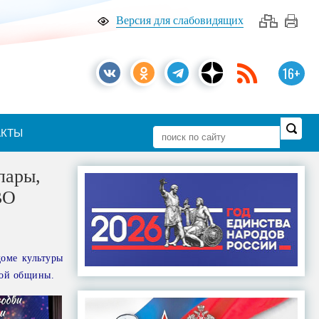
Версия для слабовидящих
16+
АКТЫ
пары,
ВО
оме культуры
кой общины.