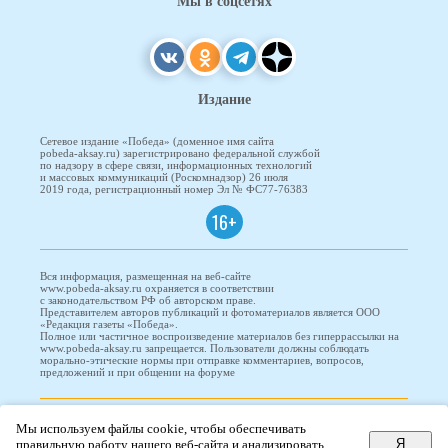
Мы в соцсетях
Издание
Сетевое издание «Победа» (доменное имя сайта
pobeda-aksay.ru) зарегистрировано федеральной службой
по надзору в сфере связи, информационных технологий
и массовых коммуникаций (Роскомнадзор) 26 июля
2019 года, регистрационный номер Эл № ФС77-76383
16+
Вся информация, размещенная на веб-сайте
www.pobeda-aksay.ru охраняется в соответствии
с законодательством РФ об авторском праве.
Представителем авторов публикаций и фотоматериалов является ООО
«Редакция газеты «Победа».
Полное или частичное воспроизведение материалов без гиперрассылки на
www.pobeda-aksay.ru запрещается. Пользователи должны соблюдать
морально-этические нормы при отправке комментариев, вопросов,
предложений и при общении на форуме
ПОБЕДА © 2010-2026
Мы используем файлы cookie, чтобы обеспечивать
Я
правильную работу нашего веб-сайта и анализировать