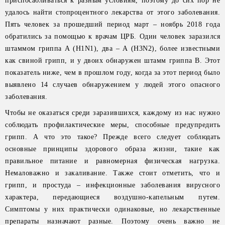
приспосабливаться к разным условиям, поэтому до сих пор не
удалось найти стопроцентного лекарства от этого заболевания.
Пять человек за прошедший период март – ноябрь 2018 года
обратились за помощью к врачам ЦРБ. Один человек заразился
штаммом гриппа А (H1N1), два – А (H3N2), более известными
как свиной грипп, и у двоих обнаружен штамм гриппа В. Этот
показатель ниже, чем в прошлом году, когда за этот период было
выявлено 14 случаев обнаружением у людей этого опасного
заболевания.
Чтобы не оказаться среди заразившихся, каждому из нас нужно
соблюдать профилактические меры, способные предупредить
грипп. А что это такое? Прежде всего следует соблюдать
основные принципы здорового образа жизни, такие как
правильное питание и равномерная физическая нагрузка.
Немаловажно и закаливание. Также стоит отметить, что и
грипп, и простуда – инфекционные заболевания вирусного
характера, передающиеся воздушно-капельным путем.
Симптомы у них практически одинаковые, но лекарственные
препараты назначают разные. Поэтому очень важно не