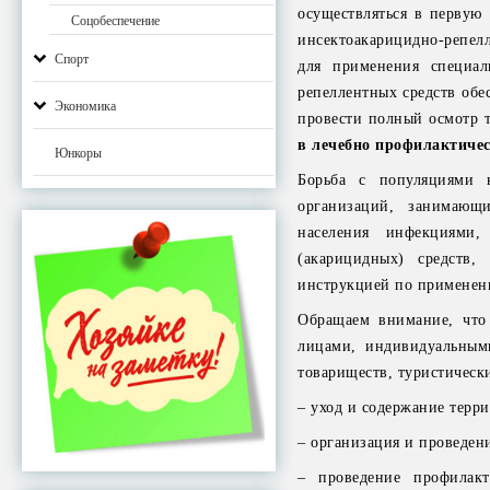
осуществляться в первую
Соцобеспечение
инсектоакарицидно-репел
Спорт
для применения специал
репеллентных средств обе
Экономика
провести полный осмотр 
в лечебно профилактиче
Юнкоры
Борьба с популяциями 
организаций, занимающ
населения инфекциями
(акарицидных) средств,
инструкцией по применен
Обращаем внимание, что 
лицами, индивидуальным
товариществ, туристически
– уход и содержание терри
– организация и проведен
– проведение профилак