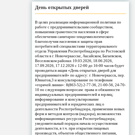
День открытых дверей
В целях реализации информационной политики по
работе с предпринимательским сообществом,
повышения грамотности населения в сфере
обеспечения санитарно-эпидемиологического
благополучия населения и защиты прав
потребителей специалистами территориального
отдела Управления Роспотребнадзора по Ростовской
области в г. Новочеркасске, Аксайском, Багаевском,
Веселовском районах 19.03.2026, 18.06.2026,
17.09.2026, 17.12.2026 с 12-00 до 16-00 часов будет
проводиться акция «День открытых дверей для
предпринимателей» по адресу: г. Новочеркасск, пер.
Юннатов,3 и консультирование по телефонам
«горячей линии»: 8(863-52) 2-77-36, 21-00-56, 24-70-
10 по следующим вопросам: права и обязанности
индивидуальных предпринимателей и юрлиц;
информирование и консультирование
предпринимателей и юридических лиц о
деятельности Роспотребнадзора, применении новых
форм и методов контроля (надзора), возможностях
информационных ресурсов Роспотребнадзора;
уведомительный порядок начала осуществления
деятельности, в т.ч. при открытии пищевых
производств, объектов общественного питания,