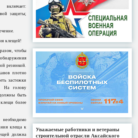
 включает:
вой защиты;
ечение.
ия клещей!
бразом, чтобы
обнаружения
ой резинкой.
кавов плотно
еть застежки
. На голову
 должны быть
 клещи более
 необходимо
ания клеща к
Уважаемые работники и ветераны
лещей должна
строительной отрасли Аксайского