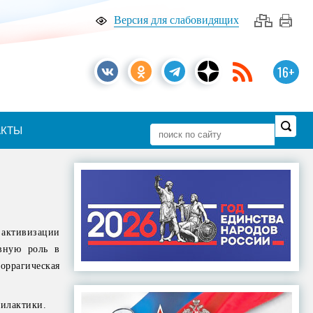
Версия для слабовидящих
16+
АКТЫ
активизации
вную роль в
оррагическая
илактики.