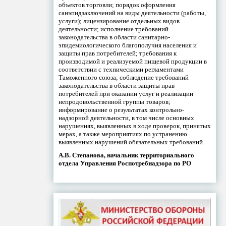
объектов торговли; порядок оформления
санэпидзаключений на виды деятельности (работы,
услуги); лицензирование отдельных видов
деятельности; исполнение требований
законодательства в области санитарно-
эпидемиологического благополучия населения и
защиты прав потребителей; требования к
производимой и реализуемой пищевой продукции в
соответствии с техническими регламентами
Таможенного союза; соблюдение требований
законодательства в области защиты прав
потребителей при оказании услуг и реализации
непродовольственной группы товаров;
информирование о результатах контрольно-
надзорной деятельности, в том числе основных
нарушениях, выявленных в ходе проверок, принятых
мерах, а также мероприятиях по устранению
выявленных нарушений обязательных требований.
А.В. Степанова, начальник территориального
отдела Управления Роспотребнадзора по РО