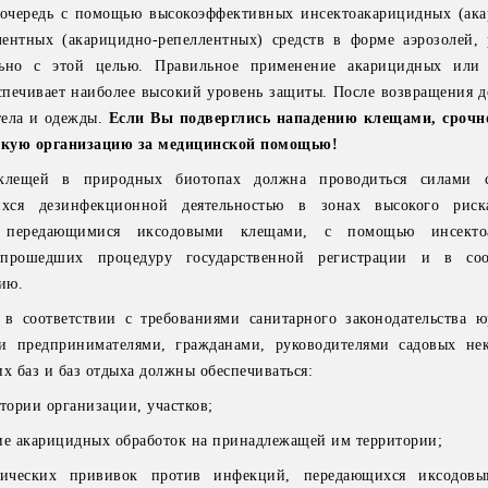
 очередь с помощью высокоэффективных инсектоакарицидных (ак
лентных (акарицидно-репеллентных) средств в форме аэрозолей,
ьно с этой целью. Правильное применение акарицидных или 
спечивает наиболее высокий уровень защиты. После возвращения д
тела и одежды.
Если Вы подверглись нападению клещами, срочн
скую организацию за медицинской помощью!
клещей в природных биотопах должна проводиться силами с
ихся дезинфекционной деятельностью в зонах высокого риск
, передающимися иксодовыми клещами, с помощью инсекто
 прошедших процедуру государственной регистрации и в соо
ию.
в соответствии с требованиями санитарного законодательства 
и предпринимателями, гражданами, руководителями садовых не
х баз и баз отдыха должны обеспечиваться:
тории организации, участков;
ие акарицидных обработок на принадлежащей им территории;
тических прививок против инфекций, передающихся иксодов