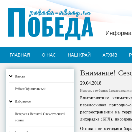
П
pobeda-aksay.ru
ОБЕДА
Информац
ГЛАВНАЯ
О НАС
НАШ КРАЙ
АРХИВ
Внимание! Сез
Власть
29.04.2018
Район Официальный
Новость в рубрике:
Здравоохранен
Благоприятные климатич
Избранное
переносчиков природно-
распространении на терр
Ветераны Великой Отечественной
лихорадка (КГЛ), иксодов
войны
Основными методами борь