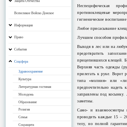
Защита Отечества
Неспецифическая проф
противоклещевые меропр
Всевеликое Войско Донское
гигиеническое воспитание
Информация
Любое присасывание клеща
Право
Лучшим способом профилак
Выходя в лес или на любу
События
предотвратить заполза
прицепившихся клещей. Бр
Соцсфера
Верхняя часть одежды (р
Здравоохранение
прилегать к руке. Ворот 
Культура
типа «молния» или «ли
Литературная гостиная
предпочтительно надеть 
заправлены под косынку. 
Молодежь
заметны.
Образование
Религия
Само- и взаимоосмотры 
проводить каждые 15 – 2
Семья
телу, но полной гаранти
Соцзащита