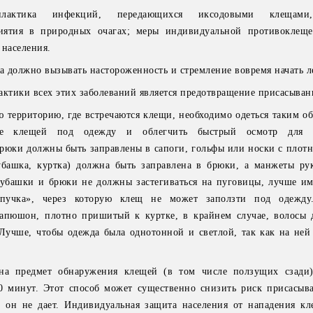
илактика инфекций, передающихся иксодовыми клещами,
иятия в природных очагах; меры индивидуальной противоклеще
 населения.
 должно вызывать настороженность и стремление вовремя начать л
тики всех этих заболеваний является предотвращение присасыван
ю территорию, где встречаются клещи, необходимо одеться таким о
ние клещей под одежду и облегчить быстрый осмотр для 
юки должны быть заправлены в сапоги, гольфы или носки с плотн
убашка, куртка) должна быть заправлена в брюки, а манжеты ру
рубашки и брюки не должны застегиваться на пуговицы, лучше им
пучка», через которую клещ не может заползти под одежду
капюшон, плотно пришитый к куртке, в крайнем случае, волосы
Лучше, чтобы одежда была однотонной и светлой, так как на ней
на предмет обнаружения клещей (в том числе ползущих сзади)
0 минут. Этот способ может существенно снизить риск присасыв
и он не дает. Индивидуальная защита населения от нападения к