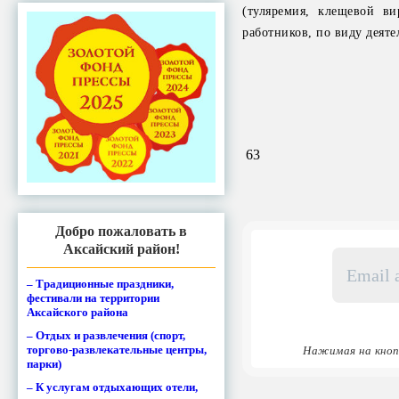
(туляремия, клещевой в
работников, по виду деят
63
Добро пожаловать в
Аксайский район!
Email
адрес
– Традиционные праздники,
*
фестивали на территории
Аксайского района
– Отдых и развлечения (спорт,
торгово-развлекательные центры,
Нажимая на кноп
парки)
– К услугам отдыхающих отели,