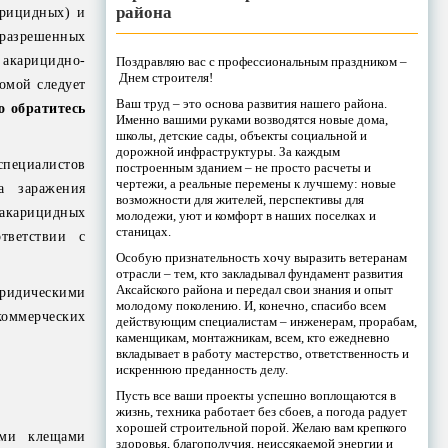
района
арицидных) и
 разрешенных
акарицидно-
Поздравляю вас с профессиональным праздником –
Днем строителя!
омой следует
Ваш труд – это основа развития нашего района.
о обратитесь
Именно вашими руками возводятся новые дома,
школы, детские сады, объекты социальной и
дорожной инфраструктуры. За каждым
пециалистов
построенным зданием – не просто расчеты и
чертежи, а реальные перемены к лучшему: новые
а заражения
возможности для жителей, перспективы для
акарицидных
молодежи, уют и комфорт в наших поселках и
станицах.
тветствии с
Особую признательность хочу выразить ветеранам
отрасли – тем, кто закладывал фундамент развития
Аксайского района и передал свои знания и опыт
юридическими
молодому поколению. И, конечно, спасибо всем
коммерческих
действующим специалистам – инженерам, прорабам,
каменщикам, монтажникам, всем, кто ежедневно
вкладывает в работу мастерство, ответственность и
искреннюю преданность делу.
Пусть все ваши проекты успешно воплощаются в
жизнь, техника работает без сбоев, а погода радует
хорошей строительной порой. Желаю вам крепкого
ыми клещами
здоровья, благополучия, неиссякаемой энергии и