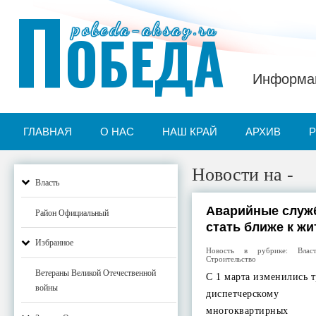
П
pobeda-aksay.ru
ОБЕДА
Информац
ГЛАВНАЯ
О НАС
НАШ КРАЙ
АРХИВ
Новости на -
Власть
Аварийные служ
Район Официальный
стать ближе к ж
Избранное
Новость в рубрике:
Влас
Строительство
Ветераны Великой Отечественной
С 1 марта изменились 
войны
диспетчерском
многоквартирных