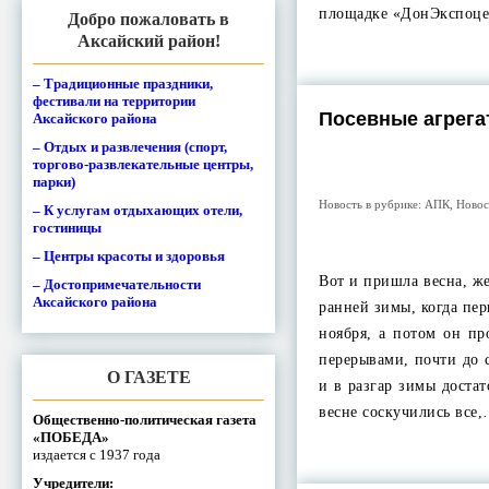
площадке «ДонЭкспоц
Добро пожаловать в
Аксайский район!
– Традиционные праздники,
фестивали на территории
Посевные агрега
Аксайского района
– Отдых и развлечения (спорт,
торгово-развлекательные центры,
парки)
Новость в рубрике:
АПК
,
Новос
– К услугам отдыхающих отели,
гостиницы
– Центры красоты и здоровья
Вот и пришла весна, ж
– Достопримечательности
Аксайского района
ранней зимы, когда пе
ноября, а потом он п
перерывами, почти до 
О ГАЗЕТЕ
и в разгар зимы доста
весне соскучились все
Общественно-политическая газета
«ПОБЕДА»
издается с 1937 года
Учредители: