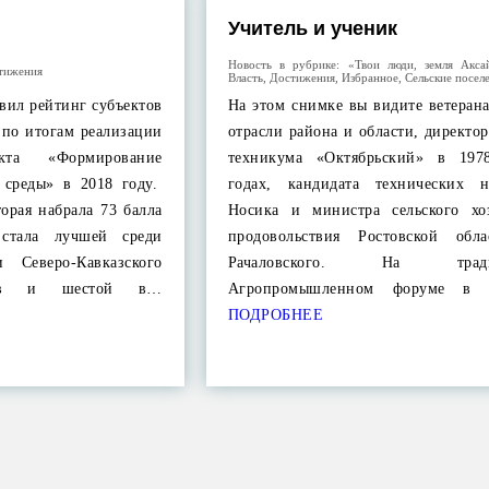
Учитель и ученик
Новость в рубрике:
«Твои люди, земля Акса
тижения
Власть
,
Достижения
,
Избранное
,
Сельские посел
вил рейтинг субъектов
На этом снимке вы видите ветеран
 по итогам реализации
отрасли района и области, директор
екта «Формирование
техникума «Октябрьский» в 197
 среды» в 2018 году.
годах, кандидата технических 
торая набрала 73 балла
Носика и министра сельского хо
стала лучшей среди
продовольствия Ростовской обл
 Северо-Кавказского
Рачаловского. На тради
угов и шестой в…
Агропромышленном форуме в 
ПОДРОБНЕЕ