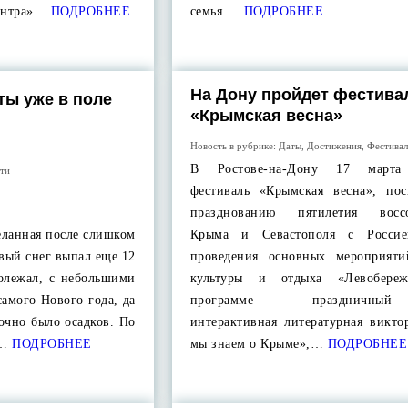
ентра»…
ПОДРОБНЕЕ
семья….
ПОДРОБНЕЕ
На Дону пройдет фестива
ты уже в поле
«Крымская весна»
Новость в рубрике:
Даты
,
Достижения
,
Фестива
В Ростове-на-Дону 17 марта
ти
фестиваль «Крымская весна», по
празднованию пятилетия воссо
еланная после слишком
Крыма и Севастополя с Россие
рвый снег выпал еще 12
проведения основных мероприят
ролежал, с небольшими
культуры и отдыха «Левобере
самого Нового года, да
программе – праздничный к
точно было осадков. По
интерактивная литературная викто
,…
ПОДРОБНЕЕ
мы знаем о Крыме»,…
ПОДРОБНЕЕ