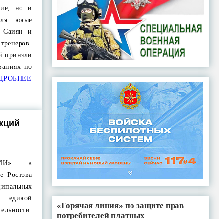
ние, но и
аля юные
 Саиян и
тренеров-
ай приняли
ваниях по
ДРОБНЕЕ
кций
СИИ» в
е Ростова
ципальных
о единой
«Горячая линия» по защите прав
ельности.
потребителей платных