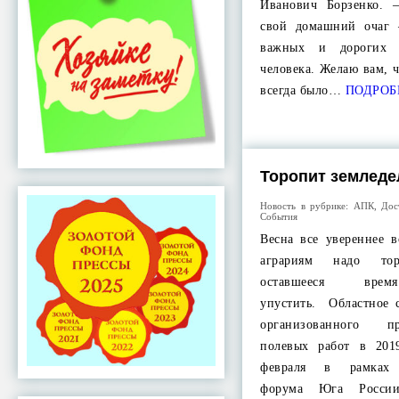
Иванович Борзенко. 
свой домашний очаг 
важных и дорогих 
человека. Желаю вам, 
всегда было…
ПОДРОБ
Торопит земледе
Новость в рубрике:
АПК
,
Дос
События
Весна все увереннее в
аграриям надо то
оставшееся вр
упустить. Областное 
организованного п
полевых работ в 201
февраля в рамках 
форума Юга России