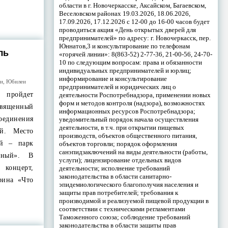
области в г. Новочеркасске, Аксайском, Багаевском,
Веселовском районах 19.03.2026, 18.06.2026,
17.09.2026, 17.12.2026 с 12-00 до 16-00 часов будет
проводиться акция «День открытых дверей для
предпринимателей» по адресу: г. Новочеркасск, пер.
Юннатов,3 и консультирование по телефонам
ль
«горячей линии»: 8(863-52) 2-77-36, 21-00-56, 24-70-
10 по следующим вопросам: права и обязанности
индивидуальных предпринимателей и юрлиц;
информирование и консультирование
ли
,
Юбилеи
предпринимателей и юридических лиц о
 пройдет
деятельности Роспотребнадзора, применении новых
форм и методов контроля (надзора), возможностях
священный
информационных ресурсов Роспотребнадзора;
единения
уведомительный порядок начала осуществления
деятельности, в т.ч. при открытии пищевых
й. Место
производств, объектов общественного питания,
ий – парк
объектов торговли; порядок оформления
санэпидзаключений на виды деятельности (работы,
жный». В
услуги); лицензирование отдельных видов
онцерт,
деятельности; исполнение требований
законодательства в области санитарно-
рина «Что
эпидемиологического благополучия населения и
защиты прав потребителей; требования к
производимой и реализуемой пищевой продукции в
соответствии с техническими регламентами
Таможенного союза; соблюдение требований
законодательства в области защиты прав