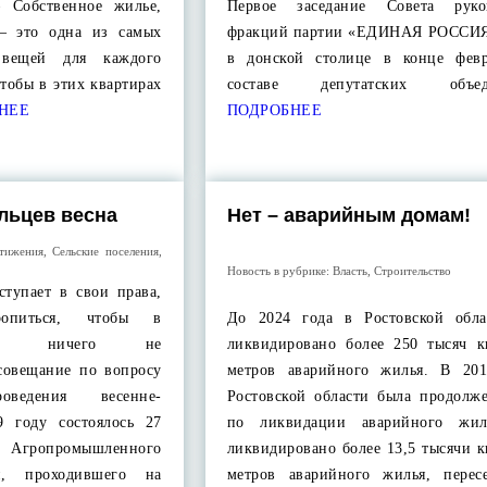
– Собственное жилье,
Первое заседание Совета руков
– это одна из самых
фракций партии «ЕДИНАЯ РОССИЯ
вещей для каждого
в донской столице в конце фев
чтобы в этих квартирах
составе депутатских объед
НЕЕ
ПОДРОБНЕЕ
льцев весна
Нет – аварийным домам!
тижения
,
Сельские поселения
,
Новость в рубрике:
Власть
,
Строительство
ступает в свои права,
ропиться, чтобы в
До 2024 года в Ростовской обла
емя ничего не
ликвидировано более 250 тысяч к
совещание по вопросу
метров аварийного жилья. В 20
роведения весенне-
Ростовской области была продолже
9 году состоялось 27
по ликвидации аварийного жил
Агропромышленного
ликвидировано более 13,5 тысячи 
, проходившего на
метров аварийного жилья, перес