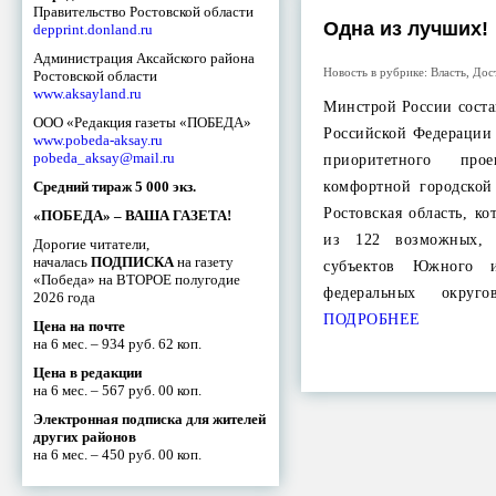
Правительство Ростовской области
Одна из лучших!
depprint.donland.ru
Администрация Аксайского района
Новость в рубрике:
Власть
,
Дос
Ростовской области
www.aksayland.ru
Минстрой России соста
ООО «Редакция газеты «ПОБЕДА»
Российской Федерации
www.pobeda-aksay.ru
pobeda_aksay@mail.ru
приоритетного про
Средний тираж 5 000 экз.
комфортной городской
Ростовская область, ко
«ПОБЕДА» – ВАША ГАЗЕТА!
из 122 возможных, 
Дорогие читатели,
началась
ПОДПИСКА
на газету
субъектов Южного и
«Победа» на ВТОРОЕ полугодие
федеральных окр
2026 года
ПОДРОБНЕЕ
Цена на почте
на 6 мес. – 934 руб. 62 коп.
Цена в редакции
на 6 мес. – 567 руб. 00 коп.
Электронная подписка для жителей
других районов
на 6 мес. – 450 руб. 00 коп.