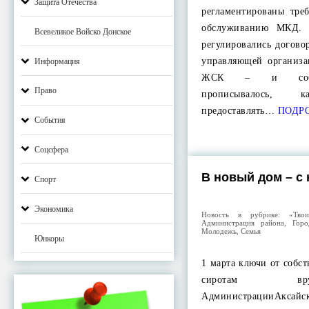
Защита Отечества
регламентированы тре
обслуживанию МКД. 
Всевеликое Войско Донское
регулировались догов
управляющей организ
Информация
ЖСК – и собст
Право
прописывалось,
предоставлять…
ПОДР
События
Соцсфера
В новый дом – с
Спорт
Экономика
Новость в рубрике:
«Тво
Администрация района
,
Горо
Молодежь
,
Семья
Юнкоры
1 марта ключи от собс
сиротам вр
АдминистрацииАксайс