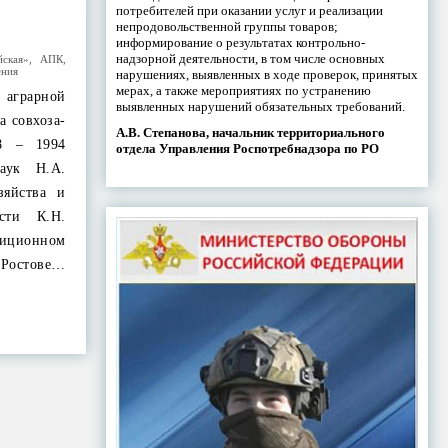
потребителей при оказании услуг и реализации
непродовольственной группы товаров;
информирование о результатах контрольно-
надзорной деятельности, в том числе основных
йская»
,
АПК
,
ения
нарушениях, выявленных в ходе проверок, принятых
мерах, а также мероприятиях по устранению
а аграрной
выявленных нарушений обязательных требований.
а совхоза-
А.В. Степанова, начальник территориального
8 – 1994
отдела Управления Роспотребнадзора по РО
наук Н.А.
зяйства и
асти К.Н.
ционном
Ростове…