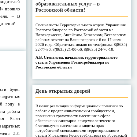
одителей
образовательных услуг – в
» прошло
Ростовской области!
раля. – В
инений…
Специалисты Территориального отдела Управления
Роспотребнадзора по Ростовской области в г.
Новочеркасске, Аксайском, Багаевском, Веселовском
районах ответят на Ваши вопросы с 6 по 17 июля
2026 года. Обратиться можно по телефонам: 8(8635)
22-77-36, 8(8635) 21-00-56, 8(8635) 24-70-10.
А.В. Степанова, начальник территориального
отдела Управления Роспотребнадзора по
Ростовской области
сти будет
День открытых дверей
вадратных
18 году в
В целях реализации информационной политики по
работе с предпринимательским сообществом,
на работа
повышения грамотности населения в сфере
ья. Было
обеспечения санитарно-эпидемиологического
благополучия населения и защиты прав
квадратных
потребителей специалистами территориального
елена 331
отдела Управления Роспотребнадзора по Ростовской