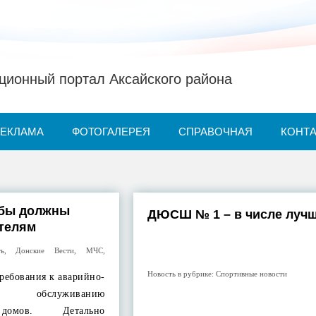
ионный портал Аксайского района
РЕКЛАМА
ФОТОГАЛЕРЕЯ
СПРАВОЧНАЯ
КОНТ
бы должны
ДЮСШ № 1 – в числе луч
ителям
ть
,
Донские Вести
,
МЧС
,
Новость в рубрике:
Спортивные новости
требования к аварийно-
у обслуживанию
 домов. Детально