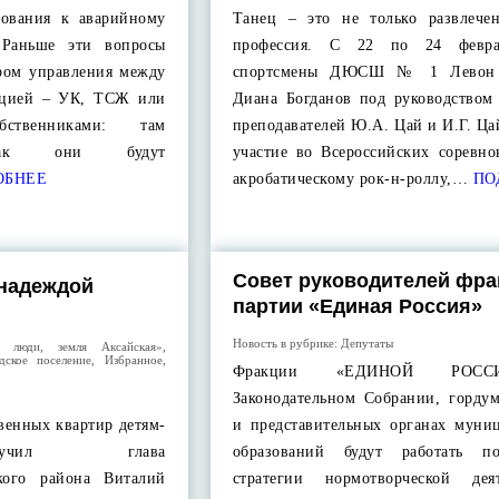
бования к аварийному
Танец – это не только развлече
Раньше эти вопросы
профессия. С 22 по 24 февр
ором управления между
спортсмены ДЮСШ № 1 Левон
ацией – УК, ТСЖ или
Диана Богданов под руководством 
венниками: там
преподавателей Ю.А. Цай и И.Г. Ц
 как они будут
участие во Всероссийских соревно
ОБНЕЕ
акробатическому рок-н-роллу,…
ПО
Совет руководителей фра
 надеждой
партии «Единая Россия»
Новость в рубрике:
Депутаты
и люди, земля Аксайская»
,
дское поселение
,
Избранное
,
Фракции «ЕДИНОЙ РОС
Законодательном Собрании, гордум
твенных квартир детям-
и представительных органах муни
учил глава
образований будут работать п
кого района Виталий
стратегии нормотворческой деят