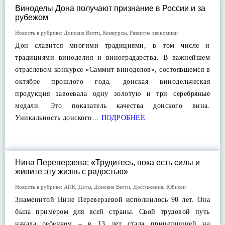
Виноделы Дона получают признание в России и за
рубежом
Новость в рубрике:
Донские Вести
,
Конкурсы
,
Развитие экономики
Дон славится многими традициями, в том числе и
традициями виноделия и виноградарства. В важнейшем
отраслевом конкурсе «Саммит виноделов», состоявшемся в
октябре прошлого года, донская винодельческая
продукция завоевала одну золотую и три серебряные
медали. Это показатель качества донского вина.
Уникальность донского…
ПОДРОБНЕЕ
Нина Переверзева: «Трудитесь, пока есть силы и
живите эту жизнь с радостью»
Новость в рубрике:
АПК
,
Даты
,
Донские Вести
,
Достижения
,
Юбилеи
Знаменитой Нине Переверзевой исполнилось 90 лет. Она
была примером для всей страны. Свой трудовой путь
начала ребенком – в 13 лет стала прицепщицей на