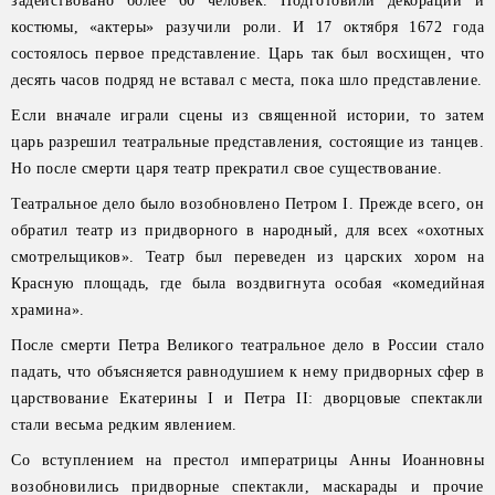
задействовано более 60 человек. Подготовили декорации и
костюмы, «актеры» разучили роли. И 17 октября 1672 года
состоялось первое представление. Царь так был восхищен, что
десять часов подряд не вставал с места, пока шло представление.
Если вначале играли сцены из священной истории, то затем
царь разрешил театральные представления, состоящие из танцев.
Но после смерти царя театр прекратил свое существование.
Театральное дело было возобновлено Петром I. Прежде всего, он
обратил театр из придворного в народный, для всех «охотных
смотрельщиков». Театр был переведен из царских хором на
Красную площадь, где была воздвигнута особая «комедийная
храмина».
После смерти Петра Великого театральное дело в России стало
падать, что объясняется равнодушием к нему придворных сфер в
царствование Екатерины I и Петра II: дворцовые спектакли
стали весьма редким явлением.
Со вступлением на престол императрицы Анны Иоанновны
возобновились придворные спектакли, маскарады и прочие