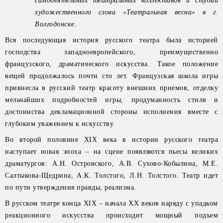
самодеятельных театральных коллективов и студий
художественного слова «Театральная весна» в г.
Волгодонске.
Вся последующая история русского театра была историей
господства западноевропейского, преимущественно
французского, драматического искусства. Такое положение
вещей продолжалось почти сто лет. Французская школа игры
привнесла в русский театр красоту внешних приемов, отделку
мельчайших подробностей игры, продуманность стиля и
достоинства декламационной стороны исполнения вместе с
глубоким уважением к искусству.
Во второй половине XIX века в истории русского театра
наступает новая эпоха – на сцене появляются пьесы великих
драматургов: А.Н. Островского, А.В. Сухово-Кобылина, М.Е.
Салтыкова-Щедрина, А.К. Толстого, Л.Н. Толстого. Театр идет
по пути утверждения правды, реализма.
В русском театре конца ХIХ – начала XX веков наряду с упадком
реакционного искусства происходит мощный подъем