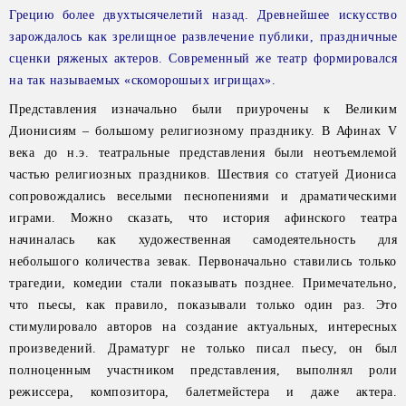
Грецию более двухтысячелетий назад. Древнейшее искусство
зарождалось как зрелищное развлечение публики, праздничные
сценки ряженых актеров. Современный же театр формировался
на так называемых «скоморошьих игрищах».
Представления изначально были приурочены к Великим
Дионисиям – большому религиозному празднику. В Афинах V
века до н.э. театральные представления были неотъемлемой
частью религиозных праздников. Шествия со статуей Диониса
сопровождались веселыми песнопениями и драматическими
играми. Можно сказать, что история афинского театра
начиналась как художественная самодеятельность для
небольшого количества зевак. Первоначально ставились только
трагедии, комедии стали показывать позднее. Примечательно,
что пьесы, как правило, показывали только один раз. Это
стимулировало авторов на создание актуальных, интересных
произведений. Драматург не только писал пьесу, он был
полноценным участником представления, выполнял роли
режиссера, композитора, балетмейстера и даже актера.