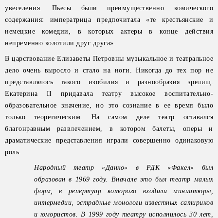
увеселения. Пьесы были преимущественно комического
содержания: императрица предпочитала «те крестьянские и
немецкие комедии, в которых актеры в конце действия
непременно колотили друг друга».
В царствование Елизаветы Петровны музыкальное и театральное
дело очень выросло и стало на ноги. Никогда до тех пор не
представлялось такого изобилия и разнообразия зрелищ.
Екатерина II придавала театру высокое воспитательно-
образовательное значение, но это сознание в ее время было
только теоретическим. На самом деле театр оставался
благонравным развлечением, в котором балеты, оперы и
драматические представления играли совершенно одинаковую
роль.
Народный театр «Данко» в РДК «Факел» был
образован в 1969 году. Вначале это был театр малых
форм, в репертуар которого входили миниатюры,
интермедии, эстрадные монологи известных сатириков
и юмористов. В 1999 году театру исполнилось 30 лет,