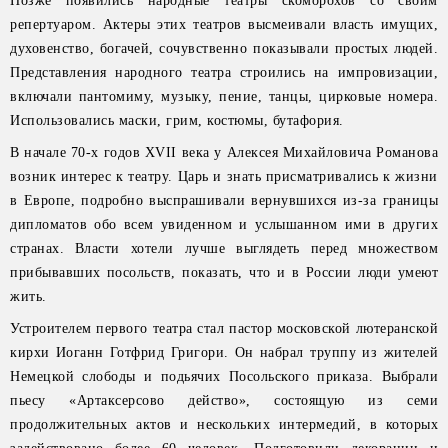
Позже появились народные театры скоморохов со своим
репертуаром. Актеры этих театров высмеивали власть имущих,
духовенство, богачей, сочувственно показывали простых людей.
Представления народного театра строились на импровизации,
включали пантомиму, музыку, пение, танцы, цирковые номера.
Использовались маски, грим, костюмы, бутафория.
В начале 70-х годов XVII века у Алексея Михайловича Романова
возник интерес к театру. Царь и знать присматривались к жизни
в Европе, подробно выспрашивали вернувшихся из-за границы
дипломатов обо всем увиденном и услышанном ими в других
странах. Власти хотели лучше выглядеть перед множеством
прибывавших посольств, показать, что и в России люди умеют
жить.
Устроителем первого театра стал пастор московской лютеранской
кирхи Иоганн Готфрид Григори. Он набрал труппу из жителей
Немецкой слободы и подьячих Посольского приказа. Выбрали
пьесу «Артаксерсово действо», состоящую из семи
продолжительных актов и нескольких интермедий, в которых