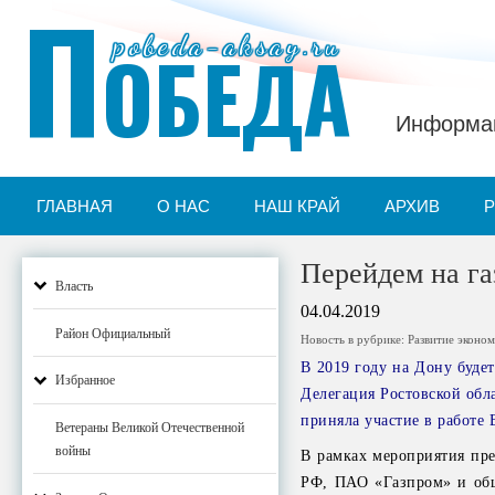
П
pobeda-aksay.ru
ОБЕДА
Информац
ГЛАВНАЯ
О НАС
НАШ КРАЙ
АРХИВ
Перейдем на га
Власть
04.04.2019
Район Официальный
Новость в рубрике:
Развитие эконо
В 2019 году на Дону будет
Избранное
Делегация Ростовской обл
приняла участие в работе
Ветераны Великой Отечественной
войны
В рамках мероприятия пре
РФ, ПАО «Газпром» и общ