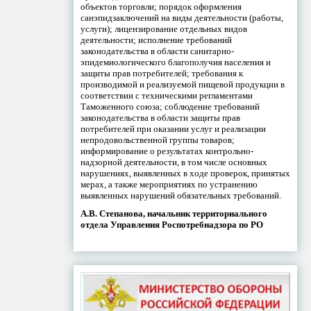
объектов торговли; порядок оформления
санэпидзаключений на виды деятельности (работы,
услуги); лицензирование отдельных видов
деятельности; исполнение требований
законодательства в области санитарно-
эпидемиологического благополучия населения и
защиты прав потребителей; требования к
производимой и реализуемой пищевой продукции в
соответствии с техническими регламентами
Таможенного союза; соблюдение требований
законодательства в области защиты прав
потребителей при оказании услуг и реализации
непродовольственной группы товаров;
информирование о результатах контрольно-
надзорной деятельности, в том числе основных
нарушениях, выявленных в ходе проверок, принятых
мерах, а также мероприятиях по устранению
выявленных нарушений обязательных требований.
А.В. Степанова, начальник территориального
отдела Управления Роспотребнадзора по РО