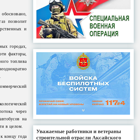
 обосновано,
газ позволит
арственных и
ных городах,
эти факторы,
ного топлива
неоднократно
.
коммерческий
кологической
потока через
автобусов на
ти в целом.
Уважаемые работники и ветераны
к концу года
строительной отрасли Аксайского