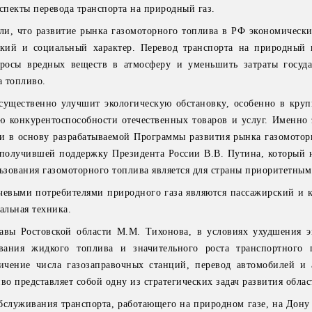
спекты перевода транспорта на природный газ.
и, что развитие рынка газомоторного топлива в РФ экономически
ский и социальный характер. Перевод транспорта на природный 
росы вредных веществ в атмосферу и уменьшить затраты госуд
 топливо.
существенно улучшит экологическую обстановку, особенно в круп
 конкурентоспособности отечественных товаров и услуг. Именно 
ли в основу разрабатываемой Программы развития рынка газомотор
 получившей поддержку Президента России В.В. Путина, который 
льзования газомоторного топлива является для страны приоритетным
чевыми потребителями природного газа являются пассажирский и 
альная техника.
лавы Ростовской области М.М. Тихонова, в условиях ухудшения э
вания жидкого топлива и значительного роста транспортного 
личение числа газозаправочных станций, перевод автомобилей и 
во представляет собой одну из стратегических задач развития облас
бслуживания транспорта, работающего на природном газе, на Дону 