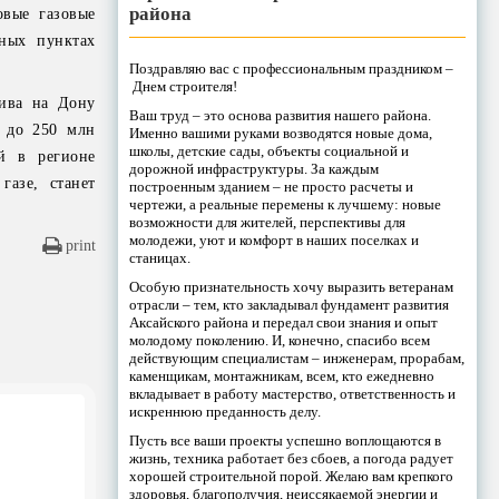
района
овые газовые
нных пунктах
Поздравляю вас с профессиональным праздником –
Днем строителя!
лива на Дону
Ваш труд – это основа развития нашего района.
м до 250 млн
Именно вашими руками возводятся новые дома,
школы, детские сады, объекты социальной и
й в регионе
дорожной инфраструктуры. За каждым
газе, станет
построенным зданием – не просто расчеты и
чертежи, а реальные перемены к лучшему: новые
возможности для жителей, перспективы для
молодежи, уют и комфорт в наших поселках и
print
станицах.
Особую признательность хочу выразить ветеранам
отрасли – тем, кто закладывал фундамент развития
Аксайского района и передал свои знания и опыт
молодому поколению. И, конечно, спасибо всем
действующим специалистам – инженерам, прорабам,
каменщикам, монтажникам, всем, кто ежедневно
вкладывает в работу мастерство, ответственность и
искреннюю преданность делу.
Пусть все ваши проекты успешно воплощаются в
жизнь, техника работает без сбоев, а погода радует
хорошей строительной порой. Желаю вам крепкого
здоровья, благополучия, неиссякаемой энергии и