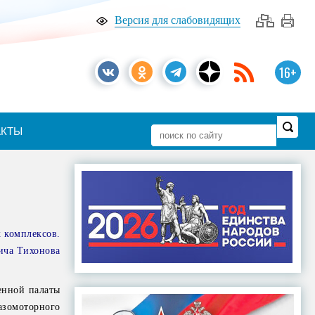
Версия для слабовидящих
16+
АКТЫ
х комплексов.
ича Тихонова
енной палаты
азомоторного