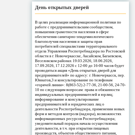
День открытых дверей
В целях реализации информационной политики по
работе с предпринимательским сообществом,
повышения грамотности населения в сфере
обеспечения санитарно-эпидемиологического
благополучия населения и защиты прав
потребителей специалистами территориального
отдела Управления Роспотребнадзора по Ростовской
области в г. Новочеркасске, Аксайском, Багаевском,
Веселовском районах 19.03.2026, 18.06.2026,
17.09.2026, 17.12.2026 с 12-00 до 16-00 часов будет
проводиться акция «День открытых дверей для
предпринимателей» по адресу: г. Новочеркасск, пер.
Юннатов,3 и консультирование по телефонам
«горячей линии»: 8(863-52) 2-77-36, 21-00-56, 24-70-
10 по следующим вопросам: права и обязанности
индивидуальных предпринимателей и юрлиц;
информирование и консультирование
предпринимателей и юридических лиц о
деятельности Роспотребнадзора, применении новых
форм и методов контроля (надзора), возможностях
информационных ресурсов Роспотребнадзора;
уведомительный порядок начала осуществления
деятельности, в т.ч. при открытии пищевых
производств, объектов общественного питания,