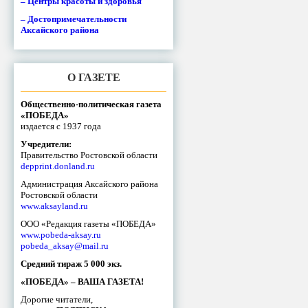
– Центры красоты и здоровья
– Достопримечательности
Аксайского района
О ГАЗЕТЕ
Общественно-политическая газета
«ПОБЕДА»
издается с 1937 года
Учредители:
Правительство Ростовской области
depprint.donland.ru
Администрация Аксайского района
Ростовской области
www.aksayland.ru
ООО «Редакция газеты «ПОБЕДА»
www.pobeda-aksay.ru
pobeda_aksay@mail.ru
Средний тираж 5 000 экз.
«ПОБЕДА» – ВАША ГАЗЕТА!
Дорогие читатели,