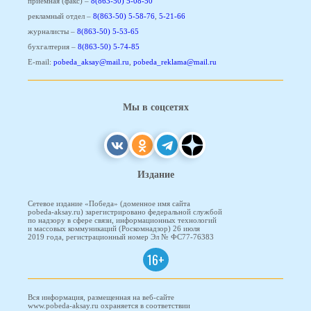
приемная (факс) –
8(863-50) 5-08-50
рекламный отдел –
8(863-50) 5-58-76
,
5-21-66
журналисты –
8(863-50) 5-53-65
бухгалтерия –
8(863-50) 5-74-85
E-mail:
pobeda_aksay@mail.ru
,
pobeda_reklama@mail.ru
Мы в соцсетях
Издание
Сетевое издание «Победа» (доменное имя сайта
pobeda-aksay.ru) зарегистрировано федеральной службой
по надзору в сфере связи, информационных технологий
и массовых коммуникаций (Роскомнадзор) 26 июля
2019 года, регистрационный номер Эл № ФС77-76383
16+
Вся информация, размещенная на веб-сайте
www.pobeda-aksay.ru охраняется в соответствии