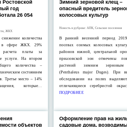
 Ростовской
Зимний зерновой клещ –
лый год
опасный вредитель зерн
отала 26 054
колосовых культур
Новость в рубрике:
АПК
,
Сельские поселения
сти
,
ЖКХ
 снижение количества
В ранний весенний период 2019
я в сфере ЖКХ. 29%
посевах озимых колосовых культ
ь расчета платы за
районов южной, центральной ор
е услуги. На втором
приазовской зон отмечены пов
щего количества –
растений зимним зерновым
ехническим состоянием
(Penthaleus major Duges). При в
в. Третье место – 14%
обследовании на полях выделяют
щения, которые…
отличающиеся серебристой окра
ПОДРОБНЕЕ
ления
Оформление прав на жил
имости объектов
садовые дома, возводимы