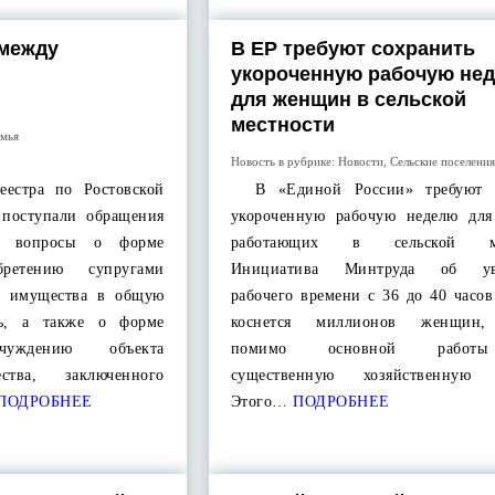
 между
В ЕР требуют сохранить
укороченную рабочую не
для женщин в сельской
местности
мья
Новость в рубрике:
Новости
,
Сельские поселения
естра по Ростовской
В «Единой России» требуют с
 поступали обращения
укороченную рабочую неделю дл
ие вопросы о форме
работающих в сельской мес
ретению супругами
Инициатива Минтруда об ув
о имущества в общую
рабочего времени с 36 до 40 часо
ть, а также о форме
коснется миллионов женщин,
уждению объекта
помимо основной работ
ства, заключенного
существенную хозяйственную н
ПОДРОБНЕЕ
Этого…
ПОДРОБНЕЕ