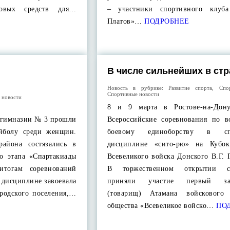
совых средств для…
– участники спортивного клуба
Платов»…
ПОДРОБНЕЕ
й
В числе сильнейших в стр
Новость в рубрике:
Развитие спорта
,
Спо
Спортивные новости
 новости
8 и 9 марта в Ростове-на-Дон
е гимназии № 3 прошли
Всероссийские соревнования по в
ейболу среди женщин.
боевому единоборству в сп
района состязались в
дисциплине «сито-рю» на Кубок
о этапа «Спартакиады
Всевеликого войска Донского В.Г. 
тогам соревнований
В торжественном открытии со
в дисциплине завоевала
приняли участие первый зам
ородского поселения,…
(товарищ) Атамана войскового 
общества «Всевеликое войско…
ПОД