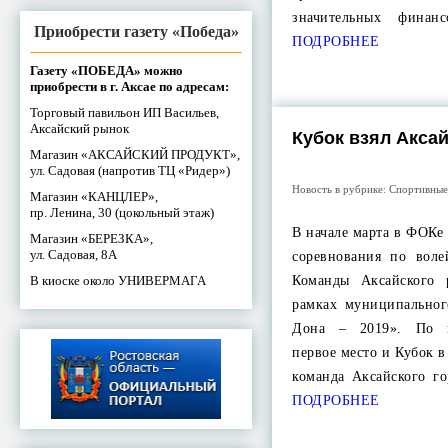
значительных финан
Приобрести газету «Победа»
ПОДРОБНЕЕ
Газету «ПОБЕДА» можно
приобрести в г. Аксае по адресам:
Торговый павильон ИП Васильев,
Аксайский рынок
Кубок взял Акса
Магазин «АКСАЙСКИЙ ПРОДУКТ»,
ул. Садовая (напротив ТЦ «Ридер»)
Новость в рубрике:
Спортивные
Магазин «КАНЦЛЕР»,
пр. Ленина, 30 (цокольный этаж)
В начале марта в ФОК
Магазин «БЕРЕЗКА»,
ул. Садовая, 8А
соревнования по вол
В киоске около УНИВЕРМАГА
Команды Аксайского 
рамках муниципальног
Дона – 2019». По и
первое место и Кубок 
команда Аксайского г
ПОДРОБНЕЕ