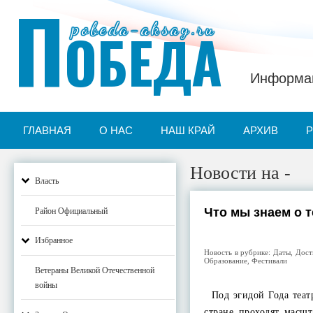
П
pobeda-aksay.ru
ОБЕДА
Информац
ГЛАВНАЯ
О НАС
НАШ КРАЙ
АРХИВ
Новости на -
Власть
Что мы знаем о 
Район Официальный
Избранное
Новость в рубрике:
Даты
,
Дост
Образование
,
Фестивали
Ветераны Великой Отечественной
войны
Под эгидой Года театр
стране проходят масш