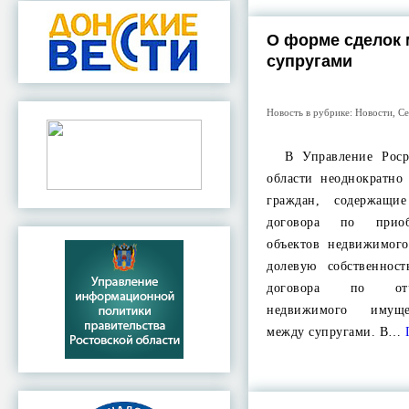
О форме сделок
супругами
Новость в рубрике:
Новости
,
Се
В Управление Росре
области неоднократно
граждан, содержащ
договора по приоб
объектов недвижимог
долевую собственнос
договора по отч
недвижимого имуще
между супругами. В…