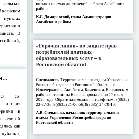
новых значимых достижений на благо Аксайского
 сельское
района!
Аксайском
К.С. Доморовский, глава Администрации
 пунктах
Аксайского района
территории
зяйств. В
оссийский,
«Горячая линия» по защите прав
потребителей платных
образовательных услуг – в
Ростовской области!
ки…
Специалисты Территориального отдела Управления
Роспотребнадзора по Ростовской области в г.
Новочеркасске, Аксайском, Багаевском, Веселовском
районах ответят на Ваши вопросы с 6 по 17 июля
ался со
2026 года. Обратиться можно по телефонам: 8(8635)
история
22-77-36, 8(8635) 21-00-56, 8(8635) 24-70-10.
орнями в
А.В. Степанова, начальник территориального
отдела Управления Роспотребнадзора по
ячелетий
Ростовской области
далось как
ублики,