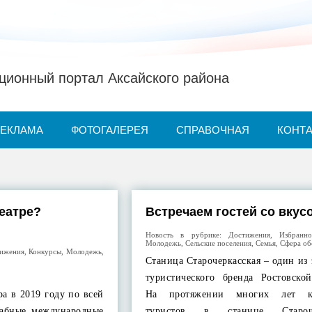
ионный портал Аксайского района
РЕКЛАМА
ФОТОГАЛЕРЕЯ
СПРАВОЧНАЯ
КОНТ
театре?
Встречаем гостей со вкус
Новость в рубрике:
Достижения
,
Избранно
Молодежь
,
Сельские поселения
,
Семья
,
Сфера об
ижения
,
Конкурсы
,
Молодежь
,
Станица Старочеркасская – один из
туристического бренда Ростовской
а в 2019 году по всей
На протяжении многих лет ко
табные международные
туристов в станице Староче