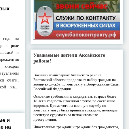
овых
 года на
ур в ряде
ошаемой и
Уважаемые жители Аксайского
реждения
района!
 клещом
изуальном
Военный комиссариат Аксайского района
Ростовской области продолжает набор граждан на
ся очаги,
военную службу по контракту в Вооруженные Силы
ской на…
Российской Федерации.
Основные требования к кандидатам: возраст более
18 лет и годность к военной службе по состоянию
здоровья. Кроме того на военную службу по
контракту могут быть приняты граждане, имеющие
неснятую судимость за незначительные
преступления.
ые и
е на
Иностранные граждане и граждане без гражданства,