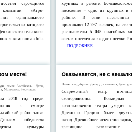
посетил строящийся
крупных в районе. Большелогское
 компании «Агро-
поселение – одно из крупных в 
огии» – официального
районе. В семи населенных
строительство которого
проживают 12 797 человек, на его 
Щепкинского сельского
расположены 5 048 подсобных хо
ская компания «John
состав поселения входят поселки Р
…
ПОДРОБНЕЕ
вом месте!
Оказывается, не с вешал
Новость в рубрике:
Даты
,
Достижения
,
Культура
ди, земля Аксайская»
,
Даты
,
ра
,
Молодежь
,
Фестивали
Современный театр начин
за 2018 год среди
скоморошества. Всемирная 
айонов в смотре
возникновения театра уходит к
Аксайский район занял
Древнюю Грецию более двухтыс
иплом победителя
назад. Древнейшее искусство зарож
делом культуры
зрелищное развлечение п