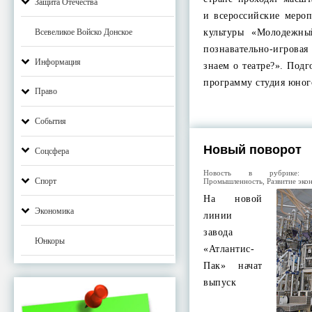
Защита Отечества
и всероссийские меро
Всевеликое Войско Донское
культуры «Молодежн
познавательно-игров
Информация
знаем о театре?». Под
программу студия юно
Право
События
Новый поворот
Соцсфера
Новость в рубрике
Спорт
Промышленность
,
Развитие эко
На новой
Экономика
линии
завода
Юнкоры
«Атлантис-
Пак» начат
выпуск