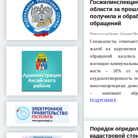
Госжилинспекция
области за прош
получила и обраб
обращений
Новость в рубрике:
Донские Ве
Специалисты отмечают
жалоб на нарушени
обращений касалис
жилищно-коммунальны
месте – 18% от об
неудовлетворенность т
многоквартирных домо
– занимают обра
ПОДРОБНЕЕ
Порядок опреде
кадастровой сто