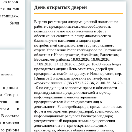
актеров.
День открытых дверей
ся на так
грищах».
В целях реализации информационной политики по
но были
работе с предпринимательским сообществом,
повышения грамотности населения в сфере
обеспечения санитарно-эпидемиологического
благополучия населения и защиты прав
потребителей специалистами территориального
отдела Управления Роспотребнадзора по Ростовской
области в г. Новочеркасске, Аксайском, Багаевском,
Веселовском районах 19.03.2026, 18.06.2026,
17.09.2026, 17.12.2026 с 12-00 до 16-00 часов будет
проводиться акция «День открытых дверей для
предпринимателей» по адресу: г. Новочеркасск, пер.
 новости
Юннатов,3 и консультирование по телефонам
«горячей линии»: 8(863-52) 2-77-36, 21-00-56, 24-70-
10 по следующим вопросам: права и обязанности
е прошли
индивидуальных предпринимателей и юрлиц;
и Северо-
информирование и консультирование
предпринимателей и юридических лиц о
ругов по
деятельности Роспотребнадзора, применении новых
ствам в
форм и методов контроля (надзора), возможностях
информационных ресурсов Роспотребнадзора;
 В составе
уведомительный порядок начала осуществления
ях приняли
деятельности, в т.ч. при открытии пищевых
производств, объектов общественного питания,
ого района