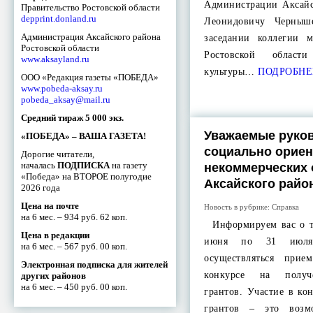
Администрации Аксайс
Правительство Ростовской области
depprint.donland.ru
Леонидовичу Черныш
Администрация Аксайского района
заседании коллегии м
Ростовской области
Ростовской област
www.aksayland.ru
культуры…
ПОДРОБНЕ
ООО «Редакция газеты «ПОБЕДА»
www.pobeda-aksay.ru
pobeda_aksay@mail.ru
Средний тираж 5 000 экз.
Уважаемые руко
«ПОБЕДА» – ВАША ГАЗЕТА!
социально орие
Дорогие читатели,
началась
ПОДПИСКА
на газету
некоммерческих 
«Победа» на ВТОРОЕ полугодие
Аксайского райо
2026 года
Цена на почте
Новость в рубрике:
Справка
на 6 мес. – 934 руб. 62 коп.
Информируем вас о то
Цена в редакции
июня по 31 июля
на 6 мес. – 567 руб. 00 коп.
осуществляться прие
Электронная подписка для жителей
конкурсе на получ
других районов
на 6 мес. – 450 руб. 00 коп.
грантов. Участие в ко
грантов – это возм