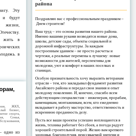
района
вигу. Эту
т и будут
Поздравляю вас с профессиональным праздником –
Днем строителя!
я жизни,
Ваш труд – это основа развития нашего района.
течеству.
Именно вашими руками возводятся новые дома,
а жить в
школы, детские сады, объекты социальной и
дорожной инфраструктуры. За каждым
оических
построенным зданием – не просто расчеты и
олодежь. в
чертежи, а реальные перемены к лучшему: новые
возможности для жителей, перспективы для
молодежи, уют и комфорт в наших поселках и
станицах.
Особую признательность хочу выразить ветеранам
отрасли – тем, кто закладывал фундамент развития
Аксайского района и передал свои знания и опыт
орам,
молодому поколению. И, конечно, спасибо всем
действующим специалистам – инженерам, прорабам,
каменщикам, монтажникам, всем, кто ежедневно
ния
,
ЖКХ
,
вкладывает в работу мастерство, ответственность и
лый бизнес
,
искреннюю преданность делу.
витие спорта
,
ия
,
Семья
,
Пусть все ваши проекты успешно воплощаются в
служивания
,
жизнь, техника работает без сбоев, а погода радует
хорошей строительной порой. Желаю вам крепкого
 – одно из
здоровья, благополучия, неиссякаемой энергии и