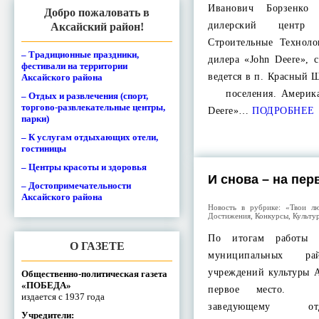
Иванович Борзенко 
Добро пожаловать в
дилерский центр
Аксайский район!
Строительные Технол
– Традиционные праздники,
дилера «John Deere», 
фестивали на территории
ведется в п. Красный 
Аксайского района
поселения. Американ
– Отдых и развлечения (спорт,
торгово-развлекательные центры,
Deere»…
ПОДРОБНЕЕ
парки)
– К услугам отдыхающих отели,
гостиницы
– Центры красоты и здоровья
И снова – на пер
– Достопримечательности
Аксайского района
Новость в рубрике:
«Твои лю
Достижения
,
Конкурсы
,
Культу
По итогам работы 
О ГАЗЕТЕ
муниципальных р
учреждений культуры 
Общественно-политическая газета
«ПОБЕДА»
первое место. Д
издается с 1937 года
заведующему от
Учредители: