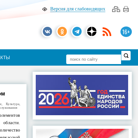
Версия для слабовидящих
16+
АКТЫ
ом
е
,
Культура
,
служивания
 элементов
 области.
личество
ркасской