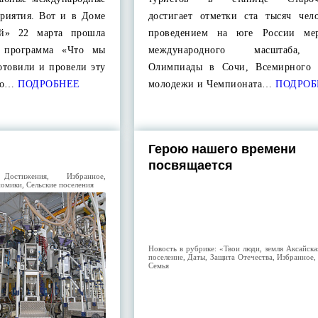
приятия. Вот и в Доме
достигает отметки ста тысяч чел
ый» 22 марта прошла
проведением на юге России мер
ая программа «Что мы
международного масштаба,
готовили и провели эту
Олимпиады в Сочи, Всемирного 
го…
ПОДРОБНЕЕ
молодежи и Чемпионата…
ПОДРОБ
Герою нашего времени
посвящается
:
Достижения
,
Избранное
,
номики
,
Сельские поселения
Новость в рубрике:
«Твои люди, земля Аксайска
поселение
,
Даты
,
Защита Отечества
,
Избранное
Семья