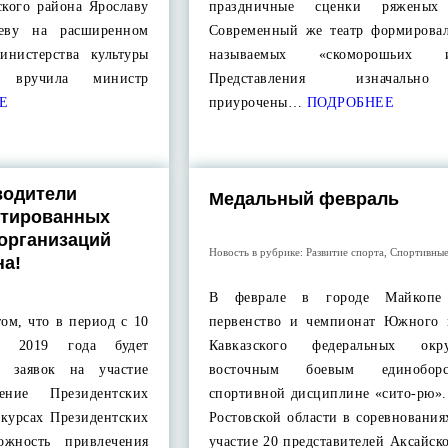
кого района Ярославу
праздничные сценки ряженых 
еву на расширенном
Современный же театр формировал
инистерства культуры
называемых «скоморошьих и
и вручила министр
Представления изначаль
Е
приурочены…
ПОДРОБНЕЕ
водители
Медальный февраль
нтированных
организаций
Новость в рубрике:
Развитие спорта
,
Спортивные
на!
В феврале в городе Майкоп
м, что в период с 10
первенство и чемпионат Южного 
 2019 года будет
Кавказского федеральных ок
м заявок на участие
восточным боевым единобор
ение Президентских
спортивной дисциплине «сито-рю».
нкурсах Президентских
Ростовской области в соревновани
ожность привлечения
участие 20 представителей Аксайск