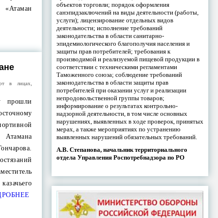
объектов торговли; порядок оформления
 «Атаман
санэпидзаключений на виды деятельности (работы,
услуги); лицензирование отдельных видов
деятельности; исполнение требований
законодательства в области санитарно-
эпидемиологического благополучия населения и
защиты прав потребителей; требования к
производимой и реализуемой пищевой продукции в
ане
соответствии с техническими регламентами
Таможенного союза; соблюдение требований
законодательства в области защиты прав
рт в лицах
,
потребителей при оказании услуг и реализации
непродовольственной группы товаров;
у прошли
информирование о результатах контрольно-
осточному
надзорной деятельности, в том числе основных
нарушениях, выявленных в ходе проверок, принятых
ортивной
мерах, а также мероприятиях по устранению
 Атамана
выявленных нарушений обязательных требований.
Гончарова.
А.В. Степанова, начальник территориального
отдела Управления Роспотребнадзора по РО
стязаний
еститель
казачьего
РОБНЕЕ