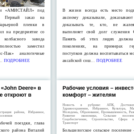
нки «АМИСТАЙЛ» под
В жизни всегда есть место под
ы. Первый заказ на
аксиому доказывали, доказываю
обарьерной пленки в
доказывать те, кто, не жале
ил на предприятие со
выполняет свой долг служения О
о колбасного завода
Память об этих людях должн
олностью заместил
поколениях, на примерах гер
ис-Пак» аналогичные
поступков должна воспитываться м
,…
ПОДРОБНЕЕ
аксайской сош…
ПОДРОБНЕЕ
 «John Deere» в
Рабочие условия – инвест
е откроют в
комфорт – жителям
Новость в рубрике:
АПК
,
Достиже
Здравоохранение
,
Избранное
,
Культура
,
Ма
страция района
,
Избранное
,
Молодежь
,
Образование
,
Промышленность
,
Раз
оселения
Развитие экономики
,
Сельские поселен
Соцобеспечение
,
Строительство
,
Сфера об
абочей поездки, глава
Транспорт
ского района Виталий
Большелогское сельское поселение