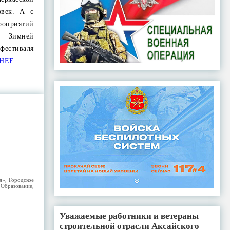
овек. А с
оприятий
 Зимней
фестиваля
НЕЕ
я»
,
Городское
,
Образование
,
Уважаемые работники и ветераны
строительной отрасли Аксайского