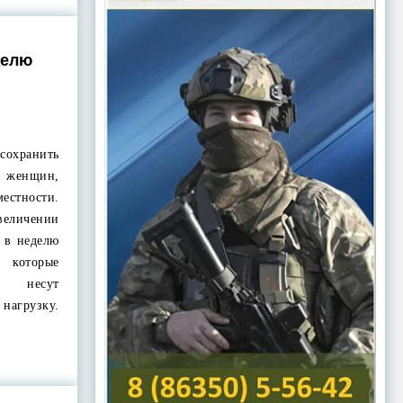
делю
охранить
я женщин,
тности.
еличении
в в неделю
 которые
ы несут
агрузку.