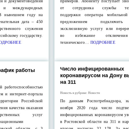
ин и документоведения
примеров. Абоненту поступает зво
и и международных
от сотрудника службы техн
В нынешнем году на
поддержки оператора мобильной
енательная дата – 450
предложением подключит
рственного служения
эксклюзивную услугу или перере
ссийскому государству.
во избежание отключени
ОДРОБНЕЕ
технического…
ПОДРОБНЕЕ
Число инфицированных
рафик работы
коронавирусом на Дону в
на 311
ой работоспособностью
Новость в рубрике:
Новости
м и интернет-портала
территории Российской
По данным Роспотребнадзора, н
ния качества оказания
ноября 2020 года число подтве
арственных услуг
инфицированных коронавирусом ув
енационными
в Ростовской области на 311 и на
товской области, с 3
итогом достигло 32 178. За ве