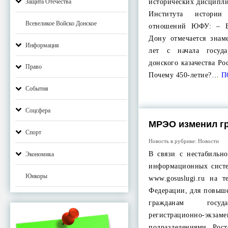
Защита Отечества
исторических дисципл
Института истори
Всевеликое Войско Донское
отношений ЮФУ: – 
Дону отмечается знам
Информация
лет с начала госуда
донского казачества Ро
Право
Почему 450-летие?…
П
События
Соцсфера
МРЭО изменил г
Спорт
Новость в рубрике:
Новости
В связи c нестабильн
Экономика
информационных систе
Юнкоры
www.gosuslugi.ru на 
Федерации, для повыше
гражданам госуд
регистрационно-экзам
подразделениями Рос