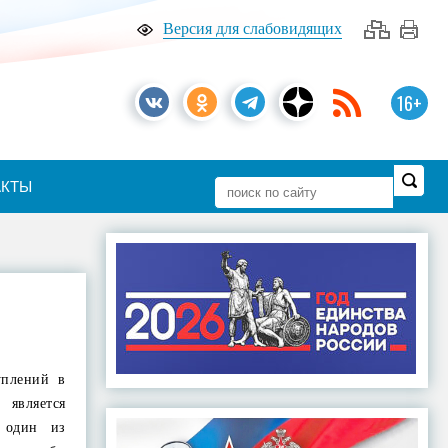
Версия для слабовидящих
16+
АКТЫ
уплений в
является
 один из