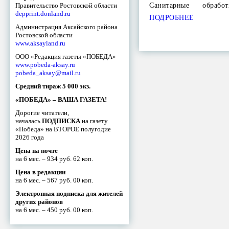
Правительство Ростовской области
Санитарные обрабо
depprint.donland.ru
ПОДРОБНЕЕ
Администрация Аксайского района
Ростовской области
www.aksayland.ru
ООО «Редакция газеты «ПОБЕДА»
www.pobeda-aksay.ru
pobeda_aksay@mail.ru
Средний тираж 5 000 экз.
«ПОБЕДА» – ВАША ГАЗЕТА!
Дорогие читатели,
началась
ПОДПИСКА
на газету
«Победа» на ВТОРОЕ полугодие
2026 года
Цена на почте
на 6 мес. – 934 руб. 62 коп.
Цена в редакции
на 6 мес. – 567 руб. 00 коп.
Электронная подписка для жителей
других районов
на 6 мес. – 450 руб. 00 коп.