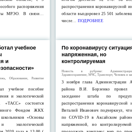
 особого распоряжения
распространения коронавирусной и
оты МРЭО. В связи…
области выздоровел 25 501 заболев
числе…
ПОДРОБНЕЕ
отал учебное
По коронавирусу ситуаци
ы
напряженная, но
я и
контролируемая
езопасности»
Новость в рубрике:
Администра
Здравоохранение
,
МЧС
,
Транспорт
,
Человек и за
ежь
,
Образование
,
Развитие
3 ноября глава Администрации А
ал учебное пособие
района В.И. Борзенко провел о
ения и экологической
заседание штаба по предуп
А «ТАСС» состоится
распространения коронавирусной 
отанного Фондом ЖКХ
Виталий Иванович подчеркнул, что
я школьников «Основы
по COVID-19 в Аксайском районе
 и экологической
напряженной, но контролируемо
ря 2020 года в 13.00 (
продолжать комплекс мер по про