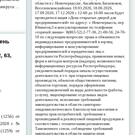
области в г. Новочеркасске, Аксайском, Багаевском,
ируса:…
Веселовском районах 19.03.2026, 18.06.2026,
17.09.2026, 17.12.2026 с 12-00 до 16-00 часов будет
проводиться акция «День открытых дверей для
предпринимателей» по адресу: г. Новочеркасск, пер.
Юннатов,3 и консультирование по телефонам
«горячей линии»: 8(863-52) 2-77-36, 21-00-56, 24-70-
10 по следующим вопросам: права и обязанности
ень
индивидуальных предпринимателей и юрлиц;
информирование и консультирование
предпринимателей и юридических лиц о
 63,
деятельности Роспотребнадзора, применении новых
форм и методов контроля (надзора), возможностях
информационных ресурсов Роспотребнадзора;
уведомительный порядок начала осуществления
деятельности, в т.ч. при открытии пищевых
производств, объектов общественного питания,
объектов торговли; порядок оформления
санэпидзаключений на виды деятельности (работы,
й
услуги); лицензирование отдельных видов
деятельности; исполнение требований
законодательства в области санитарно-
эпидемиологического благополучия населения и
защиты прав потребителей; требования к
 (1256) от
производимой и реализуемой пищевой продукции в
соответствии с техническими регламентами
.2020 г. №
Таможенного союза; соблюдение требований
(1259) от
законодательства в области защиты прав