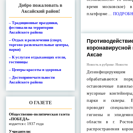
Добро пожаловать в
время московское) 
Аксайский район!
платформе…
ПОДРОБН
– Традиционные праздники,
фестивали на территории
Аксайского района
– Отдых и развлечения (спорт,
Противодействи
торгово-развлекательные центры,
коронавирусной
парки)
Аксае
– К услугам отдыхающих отели,
гостиницы
Новость в рубрике:
Новости
– Центры красоты и здоровья
Дезинфицирую
– Достопримечательности
обрабатываются пор
Аксайского района
остановочные павиль
мусорные контейнеры
парки и скверы. Е
О ГАЗЕТЕ
проводят специали
Общественно-политическая газета
гигиены и эпидемио
«ПОБЕДА»
области в г. Росто
издается с 1937 года
распространения коро
Учредители: