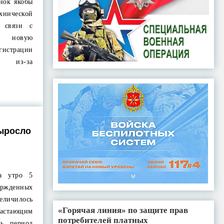
нок якобы
ической
 связи с
ь новую
гистрации
я из-за
ыросло
а утро 5
ржденных
еличилось
«Горячая линия» по защите прав
растающим
потребителей платных
сь период