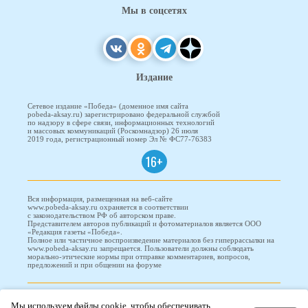
Мы в соцсетях
Издание
Сетевое издание «Победа» (доменное имя сайта
pobeda-aksay.ru) зарегистрировано федеральной службой
по надзору в сфере связи, информационных технологий
и массовых коммуникаций (Роскомнадзор) 26 июля
2019 года, регистрационный номер Эл № ФС77-76383
16+
Вся информация, размещенная на веб-сайте
www.pobeda-aksay.ru охраняется в соответствии
с законодательством РФ об авторском праве.
Представителем авторов публикаций и фотоматериалов является ООО
«Редакция газеты «Победа».
Полное или частичное воспроизведение материалов без гиперрассылки на
www.pobeda-aksay.ru запрещается. Пользователи должны соблюдать
морально-этические нормы при отправке комментариев, вопросов,
предложений и при общении на форуме
ПОБЕДА © 2010-2026
Мы используем файлы cookie, чтобы обеспечивать