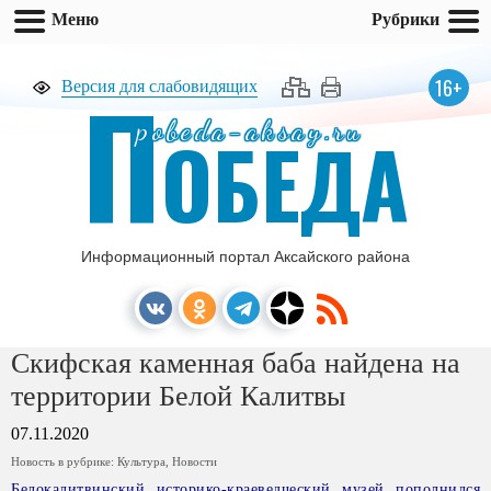
Меню
Рубрики
П
16+
Версия для слабовидящих
pobeda-aksay.ru
ОБЕДА
Информационный портал Аксайского района
Скифская каменная баба найдена на
территории Белой Калитвы
07.11.2020
Новость в рубрике:
Культура
,
Новости
Белокалитвинский историко-краеведческий музей пополнился