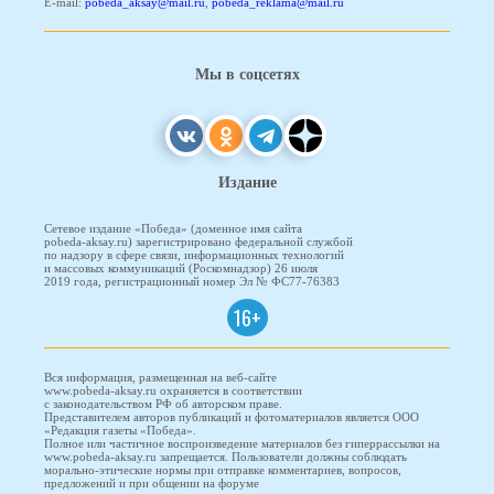
E-mail:
pobeda_aksay@mail.ru
,
pobeda_reklama@mail.ru
Мы в соцсетях
Издание
Сетевое издание «Победа» (доменное имя сайта
pobeda-aksay.ru) зарегистрировано федеральной службой
по надзору в сфере связи, информационных технологий
и массовых коммуникаций (Роскомнадзор) 26 июля
2019 года, регистрационный номер Эл № ФС77-76383
16+
Вся информация, размещенная на веб-сайте
www.pobeda-aksay.ru охраняется в соответствии
с законодательством РФ об авторском праве.
Представителем авторов публикаций и фотоматериалов является ООО
«Редакция газеты «Победа».
Полное или частичное воспроизведение материалов без гиперрассылки на
www.pobeda-aksay.ru запрещается. Пользователи должны соблюдать
морально-этические нормы при отправке комментариев, вопросов,
предложений и при общении на форуме