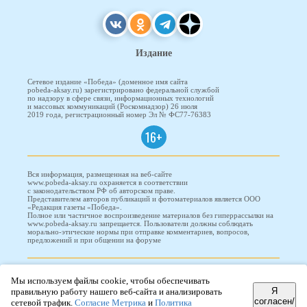
Издание
Сетевое издание «Победа» (доменное имя сайта
pobeda-aksay.ru) зарегистрировано федеральной службой
по надзору в сфере связи, информационных технологий
и массовых коммуникаций (Роскомнадзор) 26 июля
2019 года, регистрационный номер Эл № ФС77-76383
16+
Вся информация, размещенная на веб-сайте
www.pobeda-aksay.ru охраняется в соответствии
с законодательством РФ об авторском праве.
Представителем авторов публикаций и фотоматериалов является ООО
«Редакция газеты «Победа».
Полное или частичное воспроизведение материалов без гиперрассылки на
www.pobeda-aksay.ru запрещается. Пользователи должны соблюдать
морально-этические нормы при отправке комментариев, вопросов,
предложений и при общении на форуме
ПОБЕДА © 2010-2026
Мы используем файлы cookie, чтобы обеспечивать
Я
правильную работу нашего веб-сайта и анализировать
согласен/
сетевой трафик.
Согласие Метрика
и
Политика