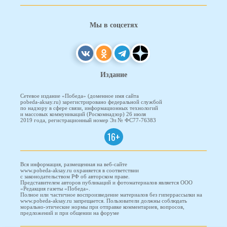
Мы в соцсетях
Издание
Сетевое издание «Победа» (доменное имя сайта
pobeda-aksay.ru) зарегистрировано федеральной службой
по надзору в сфере связи, информационных технологий
и массовых коммуникаций (Роскомнадзор) 26 июля
2019 года, регистрационный номер Эл № ФС77-76383
16+
Вся информация, размещенная на веб-сайте
www.pobeda-aksay.ru охраняется в соответствии
с законодательством РФ об авторском праве.
Представителем авторов публикаций и фотоматериалов является ООО
«Редакция газеты «Победа».
Полное или частичное воспроизведение материалов без гиперрассылки на
www.pobeda-aksay.ru запрещается. Пользователи должны соблюдать
морально-этические нормы при отправке комментариев, вопросов,
предложений и при общении на форуме