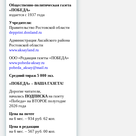
Общественно-политическая газета
«ПОБЕДА»
издается с 1937 года
Учредители:
Правительство Ростовской области
depprint.donland.ru
Администрация Аксайского района
Ростовской области
www.aksayland.ru
ООО «Редакция газеты «ПОБЕДА»
www.pobeda-aksay.ru
pobeda_aksay@mail.ru
Средний тираж 5 000 экз.
«ПОБЕДА» – ВАША ГАЗЕТА!
Дорогие читатели,
началась
ПОДПИСКА
на газету
«Победа» на ВТОРОЕ полугодие
2026 года
Цена на почте
на 6 мес. – 934 руб. 62 коп.
Цена в редакции
на 6 мес. – 567 руб. 00 коп.