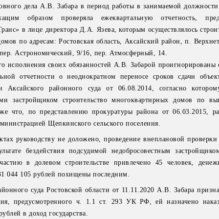
овного дела А.В. Забара в период работы в занимаемой должности 
жащим образом проверяла ежеквартальную отчетность, пред
анс» в лице директора Д.А. Язева, которым осуществлялось строит
мов по адресам: Ростовская область, Аксайский район, п. Верхне
пер. Астрономический, 9/16, пер. Атмосферный, 14.
го исполнения своих обязанностей А.В. Забарой проигнорированы с
ьной отчетности о неоднократном переносе сроков сдачи объек
и Аксайского районного суда от 06.08.2014, согласно которо
и застройщиком строительство многоквартирных домов по вы
кже что, по представлению прокуратуры района от 06.03.2015, р
дминистрацией Щепкинского сельского поселения.
ктах руководству не доложено, проведение внеплановой проверки
ультате бездействия подсудимой недобросовестным застройщик
астию в долевом строительстве привлечено 45 человек, денеж
31 044 105 рублей похищены последним.
йонного суда Ростовской области от 11.11.2020 А.В. Забара призн
ия, предусмотренного ч. 1.1 ст. 293 УК РФ, ей назначено нака
рублей в доход государства.