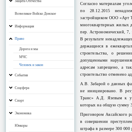
Защита Отечества
Согласно материалам угол
по 28.12.2015 ненадле
Всевеликое Войско Донское
застройщиком ООО «Арт Тр
многоквартирных жилых до
Информация
пер. Астрономический, 7, 
Право
В результате ненадлежаще
держащиеся в ежеквартал
Дорога и мы
строительства, о решени
МЧС
допущенными нарушениям
Человек и закон
адресам запрещено, а та
строительство отменено а
События
А.В. Забарой о данных фа
Соцсфера
не инициировано. В рез
Транс» А.Д. Язевым к уч
Спорт
которых на общую сумму 
Экономика
Приговором Аксайского ра
в совершении преступлен
Юнкоры
штрафа в размере 300 000 