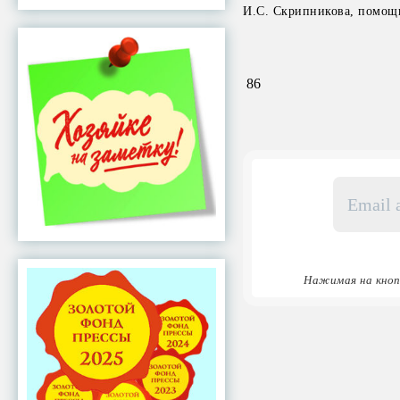
И.С. Скрипникова, помощ
86
Email
адрес
*
Нажимая на кноп