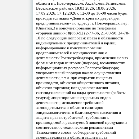
области в г. Новочеркасске, Аксайском, Багаевском,
Веселовском районах 19.03.2026, 18.06.2026,
17.09.2026, 17.12.2026 с 12-00 до 16-00 часов будет
проводиться акция «День открытых дверей для
предпринимателей» по адресу: г. Новочеркасск, пер.
Юннатов,3 и консультирование по телефонам
«горячей линии»: 8(863-52) 2-77-36, 21-00-56, 24-70-
10 по следующим вопросам: права и обязанности
индивидуальных предпринимателей и юрлиц;
информирование и консультирование
предпринимателей и юридических лиц о
деятельности Роспотребнадзора, применении новых
форм и методов контроля (надзора), возможностях
информационных ресурсов Роспотребнадзора;
уведомительный порядок начала осуществления
деятельности, в т.ч. при открытии пищевых
производств, объектов общественного питания,
объектов торговли; порядок оформления
санэпидзаключений на виды деятельности (работы,
услуги); лицензирование отдельных видов
деятельности; исполнение требований
законодательства в области санитарно-
эпидемиологического благополучия населения и
защиты прав потребителей; требования к
производимой и реализуемой пищевой продукции в
соответствии с техническими регламентами
Таможенного союза; соблюдение требований
законодательства в области защиты прав