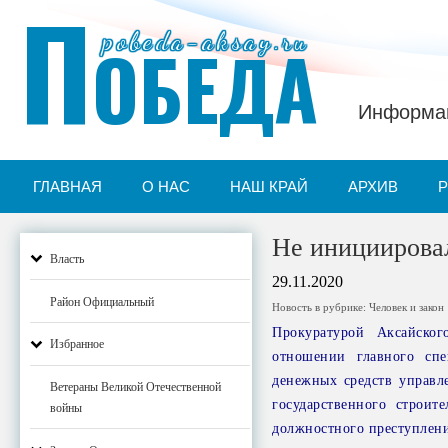
П
pobeda-aksay.ru
ОБЕДА
Информац
ГЛАВНАЯ
О НАС
НАШ КРАЙ
АРХИВ
Не инициирова
Власть
29.11.2020
Район Официальный
Новость в рубрике:
Человек и закон
Прокуратурой Аксайско
Избранное
отношении главного спе
денежных средств управл
Ветераны Великой Отечественной
государственного строит
войны
должностного преступления