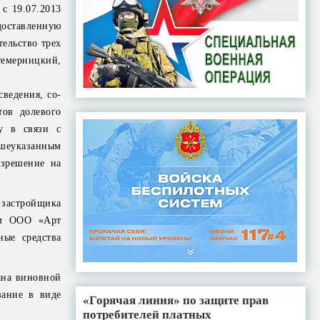
с 19.07.2013
оставленную
ельство трех
темерницкий,
ведения, со-
тов долевого
му в связи с
шеуказанным
азрешение на
 застройщика
ом ООО «Арт
ные средства
ана виновной
зание в виде
«Горячая линия» по защите прав
потребителей платных