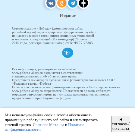
Издание
Сетевое издание «Победа» (доменное имя сайта
pobeda-aksay.ru) зарегистрировано федеральной службой
по надзору в сфере связи, информационных технологий
и массовых коммуникаций (Роскомнадзор) 26 июля
2019 года, регистрационный номер Эл № ФС77-76383
16+
Вся информация, размещенная на веб-сайте
www.pobeda-aksay.ru охраняется в соответствии
с законодательством РФ об авторском праве.
Представителем авторов публикаций и фотоматериалов является ООО
«Редакция газеты «Победа».
Полное или частичное воспроизведение материалов без гиперрассылки на
www.pobeda-aksay.ru запрещается. Пользователи должны соблюдать
морально-этические нормы при отправке комментариев, вопросов,
предложений и при общении на форуме
ПОБЕДА © 2010-2026
Мы используем файлы cookie, чтобы обеспечивать
Я
правильную работу нашего веб-сайта и анализировать
согласен/
сетевой трафик.
Согласие Метрика
и
Политика
согласна
конфиденциальности
Редизайн и доработка сайта -
ООО "Проводник"