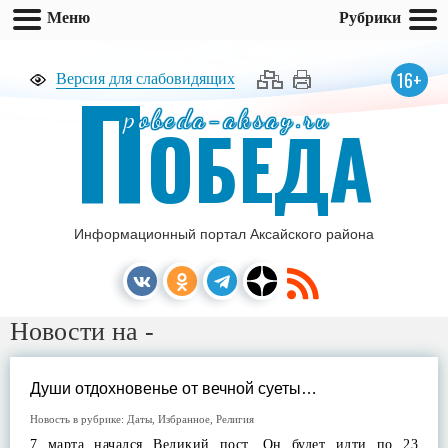
Меню
Рубрики
П
16+
Версия для слабовидящих
pobeda-aksay.ru
ОБЕДА
Информационный портал Аксайского района
Новости на -
Души отдохновенье от вечной суеты…
Новость в рубрике:
Даты
,
Избранное
,
Религия
7 марта начался Великий пост. Он будет идти по 23