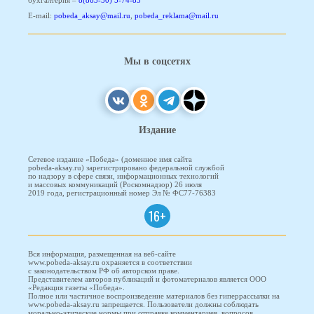
бухгалтерия –
8(863-50) 5-74-85
E-mail:
pobeda_aksay@mail.ru
,
pobeda_reklama@mail.ru
Мы в соцсетях
Издание
Сетевое издание «Победа» (доменное имя сайта
pobeda-aksay.ru) зарегистрировано федеральной службой
по надзору в сфере связи, информационных технологий
и массовых коммуникаций (Роскомнадзор) 26 июля
2019 года, регистрационный номер Эл № ФС77-76383
16+
Вся информация, размещенная на веб-сайте
www.pobeda-aksay.ru охраняется в соответствии
с законодательством РФ об авторском праве.
Представителем авторов публикаций и фотоматериалов является ООО
«Редакция газеты «Победа».
Полное или частичное воспроизведение материалов без гиперрассылки на
www.pobeda-aksay.ru запрещается. Пользователи должны соблюдать
морально-этические нормы при отправке комментариев, вопросов,