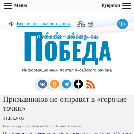
Меню
Рубрики
П
16+
Версия для слабовидящих
pobeda-aksay.ru
ОБЕДА
Информационный портал Аксайского района
Призывников не отправят в «горячие
точки»
31.03.2022
Новость в рубрике:
Донские Вести
,
Защита Отечества
Призывники в горячие точки направляться не будут. Об этом