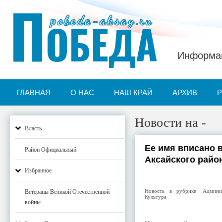
П
pobeda-aksay.ru
ОБЕДА
Информац
ГЛАВНАЯ
О НАС
НАШ КРАЙ
АРХИВ
Новости на -
Власть
Ее имя вписано 
Район Официальный
Аксайского райо
Избранное
Новость в рубрике:
Админи
Ветераны Великой Отечественной
Культура
войны