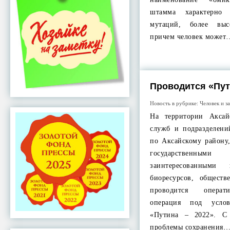
штамма характерно 
мутаций, более высо
причем человек может
Проводится «Пут
Новость в рубрике:
Человек и з
На территории Аксай
служб и подразделен
по Аксайскому району
государственн
заинтересованным
биоресурсов, обществ
проводится оператив
операция под усло
«Путина – 2022». С 
проблемы сохранения