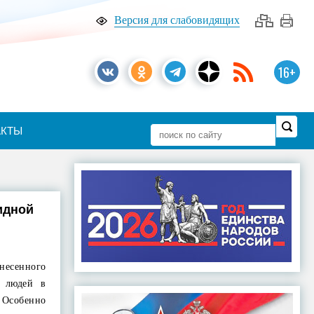
Версия для слабовидящих
16+
АКТЫ
идной
несенного
 людей в
Особенно