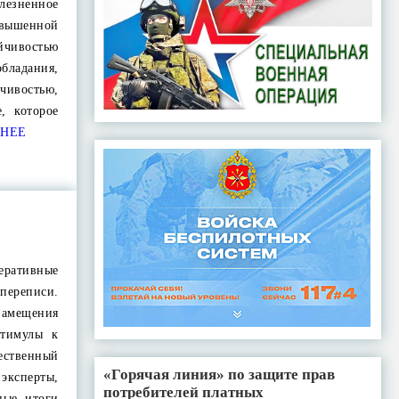
лезненное
вышенной
йчивостью
бладания,
востью,
, которое
НЕЕ
ративные
переписи.
амещения
стимулы к
ественный
«Горячая линия» по защите прав
эксперты,
потребителей платных
ные итоги