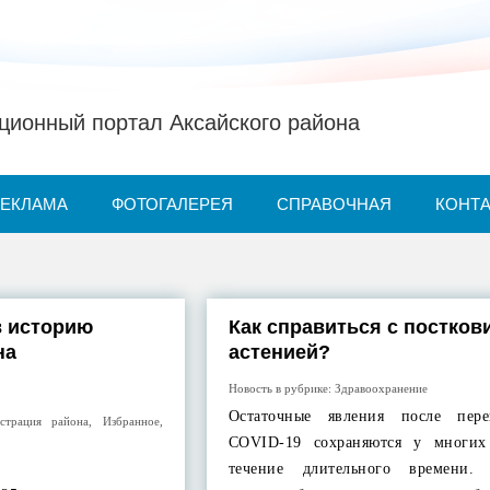
ионный портал Аксайского района
РЕКЛАМА
ФОТОГАЛЕРЕЯ
СПРАВОЧНАЯ
КОНТ
в историю
Как справиться с постков
на
астенией?
Новость в рубрике:
Здравоохранение
Остаточные явления после пере
страция района
,
Избранное
,
COVID-19 сохраняются у многих
течение длительного времени. 