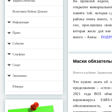
Защита Отечества
На прошлой неделе, 
открытие мемориально
Всевеликое Войско Донское
памяти той, которая с
района очень много, т
Информация
сил, прославляла сво
которая жила для нее
Право
много – Анны…
ПОДР
События
Соцсфера
Маски обязатель
Спорт
Новость в рубрике:
Здравоохра
Экономика
Что нужно знать об «
Юнкоры
продолжении – «стелс
2021 года ВОЗ объя
коронавируса SARS
обеспокоенность,
наименование «оми