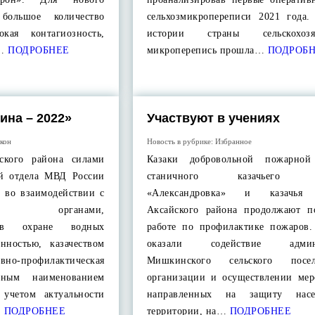
большое количество
сельхозмикропереписи 2021 года.
кая контагиозность,
истории страны сельскохозяй
…
ПОДРОБНЕЕ
микроперепись прошла…
ПОДРОБН
ина – 2022»
Участвуют в учениях
акон
Новость в рубрике:
Избранное
ского района силами
Казаки добровольной пожарной
ий отдела МВД России
станичного казачьего о
, во взаимодействии с
«Александровка» и казачья
ыми органами,
Аксайского района продолжают п
и в охране водных
работе по профилактике пожаров.
енностью, казачеством
оказали содействие админи
но-профилактическая
Мишкинского сельского пос
вным наименованием
организации и осуществлении мер
учетом актуальности
направленных на защиту нас
…
ПОДРОБНЕЕ
территории, на…
ПОДРОБНЕЕ