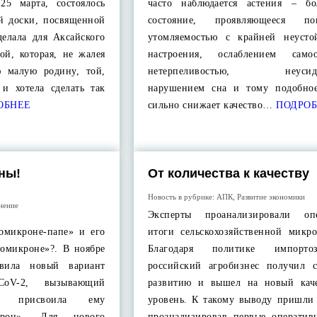
25 марта, состоялось
часто наблюдается астения – бо
й доски, посвященной
состояние, проявляющееся по
делала для Аксайского
утомляемостью с крайней неусто
ой, которая, не жалея
настроения, ослаблением самоо
ю малую родину, той,
нетерпеливостью, неусидчи
 и хотела сделать так
нарушением сна и тому подобное
ОБНЕЕ
сильно снижает качество…
ПОДРОБ
ны!
От количества к качеству
Новость в рубрике:
АПК
,
Развитие экономики
нение
Эксперты проанализировали опе
омикроне-папе» и его
итоги сельскохозяйственной микро
-омикроне»?. В ноябре
Благодаря политике импортоз
вила новый вариант
российский агробизнес получил 
-CoV-2, вызывающий
развитию и вышел на новый кач
 и присвоила ему
уровень. К такому выводу пришли 
крон». Для нового
проанализировав первые оператив