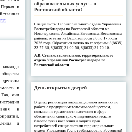
образовательных услуг – в
 Первая в
Ростовской области!
ственная
ЕЕ
Специалисты Территориального отдела Управления
Роспотребнадзора по Ростовской области в г.
Новочеркасске, Аксайском, Багаевском, Веселовском
районах ответят на Ваши вопросы с 6 по 17 июля
2026 года. Обратиться можно по телефонам: 8(8635)
22-77-36, 8(8635) 21-00-56, 8(8635) 24-70-10.
А.В. Степанова, начальник территориального
отдела Управления Роспотребнадзора по
Ростовской области
 команды
бщества
 дружина
День открытых дверей
омогать в
 Так, они
В целях реализации информационной политики по
страции
работе с предпринимательским сообществом,
еления в
повышения грамотности населения в сфере
обеспечения санитарно-эпидемиологического
оприятий,
благополучия населения и защиты прав
еления и
потребителей специалистами территориального
отдела Управления Роспотребнадзора по Ростовской