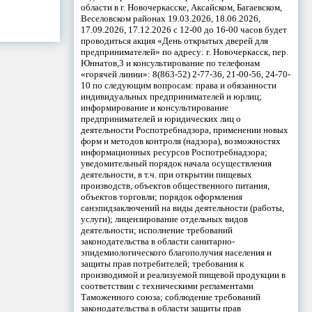
области в г. Новочеркасске, Аксайском, Багаевском,
Веселовском районах 19.03.2026, 18.06.2026,
17.09.2026, 17.12.2026 с 12-00 до 16-00 часов будет
проводиться акция «День открытых дверей для
предпринимателей» по адресу: г. Новочеркасск, пер.
Юннатов,3 и консультирование по телефонам
«горячей линии»: 8(863-52) 2-77-36, 21-00-56, 24-70-
10 по следующим вопросам: права и обязанности
индивидуальных предпринимателей и юрлиц;
информирование и консультирование
предпринимателей и юридических лиц о
деятельности Роспотребнадзора, применении новых
форм и методов контроля (надзора), возможностях
информационных ресурсов Роспотребнадзора;
уведомительный порядок начала осуществления
деятельности, в т.ч. при открытии пищевых
производств, объектов общественного питания,
объектов торговли; порядок оформления
санэпидзаключений на виды деятельности (работы,
услуги); лицензирование отдельных видов
деятельности; исполнение требований
законодательства в области санитарно-
эпидемиологического благополучия населения и
защиты прав потребителей; требования к
производимой и реализуемой пищевой продукции в
соответствии с техническими регламентами
Таможенного союза; соблюдение требований
законодательства в области защиты прав