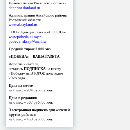
Правительство Ростовской области
depprint.donland.ru
Администрация Аксайского района
Ростовской области
www.aksayland.ru
ООО «Редакция газеты «ПОБЕДА»
www.pobeda-aksay.ru
pobeda_aksay@mail.ru
Средний тираж 5 000 экз.
«ПОБЕДА» – ВАША ГАЗЕТА!
Дорогие читатели,
началась
ПОДПИСКА
на газету
«Победа» на ВТОРОЕ полугодие
2026 года
Цена на почте
на 6 мес. – 934 руб. 62 коп.
Цена в редакции
на 6 мес. – 567 руб. 00 коп.
Электронная подписка для жителей
других районов
на 6 мес. – 450 руб. 00 коп.