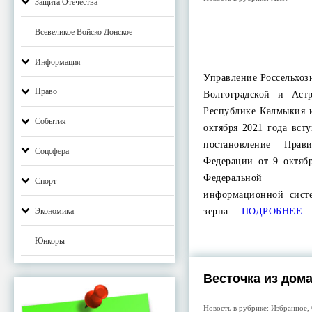
Защита Отечества
Всевеликое Войско Донское
Информация
Управление Россельхоз
Право
Волгоградской и Аст
Республике Калмыкия 
События
октября 2021 года вст
постановление Прави
Соцсфера
Федерации от 9 октяб
Федеральной г
Спорт
информационной сист
зерна…
ПОДРОБНЕЕ
Экономика
Юнкоры
Весточка из дом
Новость в рубрике:
Избранное
,