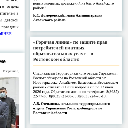
новых значимых достижений на благо Аксайского
го отдела
района!
итателей в
К.С. Доморовский, глава Администрации
Аксайского района
м детской
т праздник
ОБНЕЕ
«Горячая линия» по защите прав
потребителей платных
образовательных услуг – в
Ростовской области!
ме
,
Избранное
,
Специалисты Территориального отдела Управления
Роспотребнадзора по Ростовской области в г.
Новочеркасске, Аксайском, Багаевском, Веселовском
районах ответят на Ваши вопросы с 6 по 17 июля
2026 года. Обратиться можно по телефонам: 8(8635)
22-77-36, 8(8635) 21-00-56, 8(8635) 24-70-10.
А.В. Степанова, начальник территориального
отдела Управления Роспотребнадзора по
Ростовской области