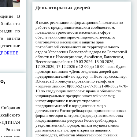
День открытых дверей
ещение. В
В целях реализации информационной политики по
ой области
работе с предпринимательским сообществом,
оездки по
повышения грамотности населения в сфере
обеспечения санитарно-эпидемиологического
го визита
благополучия населения и защиты прав
дственные
потребителей специалистами территориального
отдела Управления Роспотребнадзора по Ростовской
РОБНЕЕ
области в г. Новочеркасске, Аксайском, Багаевском,
Веселовском районах 19.03.2026, 18.06.2026,
17.09.2026, 17.12.2026 с 12-00 до 16-00 часов будет
проводиться акция «День открытых дверей для
предпринимателей» по адресу: г. Новочеркасск, пер.
о,
Юннатов,3 и консультирование по телефонам
«горячей линии»: 8(863-52) 2-77-36, 21-00-56, 24-70-
10 по следующим вопросам: права и обязанности
индивидуальных предпринимателей и юрлиц;
информирование и консультирование
предпринимателей и юридических лиц о
Собрания
деятельности Роспотребнадзора, применении новых
ксайского
форм и методов контроля (надзора), возможностях
информационных ресурсов Роспотребнадзора;
 «ЕДИНАЯ
уведомительный порядок начала осуществления
ч Рожков
деятельности, в т.ч. при открытии пищевых
производств, объектов общественного питания,