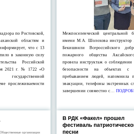
надзора по Ростовской,
Межпоселенческой центральной б
раханской областям и
имени М.А. Шолохова инструктор 
информирует, что с 13
Бекишвили Всероссийского добр
упило в законную силу
пожарного общества Аксайског
тельства Российской
провела инструктаж о соблюдении
ря 2021 г. № 1722 «О
безопасности на объектах с 
осударственной
пребыванием людей, напомнила 
еме прослеживаемости
эвакуации, телефоны экстренных с
завершении совместно с…
ПОДРОБ
В РДК «Факел» прошел
а
фестиваль патриотическо
песни
Общественные организации