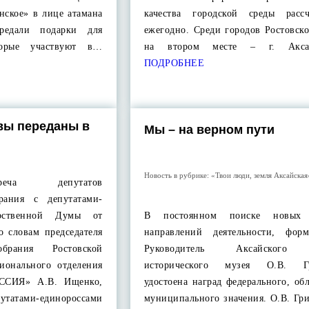
нское» в лице атамана
качества городской среды рассч
редали подарки для
ежегодно. Среди городов Ростовск
торые участвуют в…
на втором месте – г. Акс
ПОДРОБНЕЕ
вы переданы в
Мы – на верном пути
Новость в рубрике:
«Твои люди, земля Аксайская
реча депутатов
брания с депутатами-
арственной Думы от
В постоянном поиске новых
о словам председателя
направлений деятельности, фор
обрания Ростовской
Руководитель Аксайского 
гионального отделения
исторического музея О.В. Гр
ССИЯ» А.В. Ищенко,
удостоена наград федерального, об
утатами-единороссами
муниципального значения. О.В. Гр