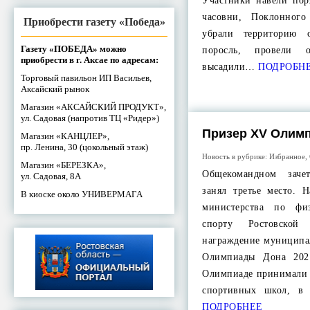
Участники навели пор
часовни, Поклонного
Приобрести газету «Победа»
убрали территорию 
Газету «ПОБЕДА» можно
поросль, провели 
приобрести в г. Аксае по адресам:
высадили…
ПОДРОБН
Торговый павильон ИП Васильев,
Аксайский рынок
Магазин «АКСАЙСКИЙ ПРОДУКТ»,
ул. Садовая (напротив ТЦ «Ридер»)
Призер XV Олим
Магазин «КАНЦЛЕР»,
пр. Ленина, 30 (цокольный этаж)
Новость в рубрике:
Избранное
,
Магазин «БЕРЕЗКА»,
Общекомандном заче
ул. Садовая, 8А
занял третье место. 
В киоске около УНИВЕРМАГА
министерства по фи
спорту Ростовской 
награждение муниципа
Олимпиады Дона 202
Олимпиаде принимали 
спортивных школ, 
ПОДРОБНЕЕ