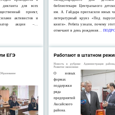
о диктанта для всех
библиотекари Центрального детско
ественный проект,
им. А. Гайдара пригласили юных ч
 силами активистов и
литературный круиз «Под парусо
низатор акции –…
книги». Ребята узнали, почему это
отмечают в день рождения…
ПОДР
ли ЕГЭ
Работают в штатном режи
Новость в рубрике:
Администрация района
Развитие экономики
О новых
Образование
формах
поддержки
ряда
предприятий
Аксайского
района.