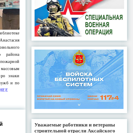
иблиотеке
Анастасия
овольного
о района
 пожарной
массовым
про знаки
лужб и по
НЕЕ
й
Уважаемые работники и ветераны
строительной отрасли Аксайского