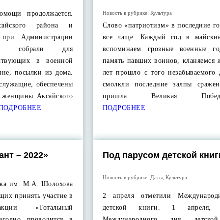
омощи продолжается.
Новость в рубрике:
Культура
айского района и
Слово «патриотизм» в последние г
 при Администрации
все чаще. Каждый год в майски
она собрали для
вспоминаем грозные военные го
аствующих в военной
память павших воинов, кланяемся 
ине, посылки из дома.
лет прошло с того незабываемого 
ослужащие, обеспечены
смолкли последние залпы сражен
о женщины Аксайского
пришла Великая Победа
ПОДРОБНЕЕ
ПОДРОБНЕЕ
ант – 2022»
Под парусом детской книг
Новость в рубрике:
Даты
,
Культура
ека им. М.А. Шолохова
щих принять участие в
2 апреля отметили Международ
 акции «Тотальный
детской книги. 1 апреля, 
жегодно проводится в
Международного дня детско