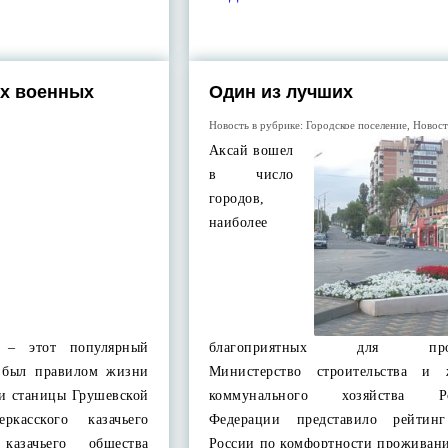
х военных
Один из лучших
Новость в рубрике:
Городское поселение
,
Новос
Аксай вошел
в число
городов,
наиболее
 – этот популярный
благоприятных для прож
а был правилом жизни
Министерство строительства и 
ки станицы Грушевской
коммунального хозяйства Ро
ркасского казачьего
Федерации представило рейтинг
казачьего общества
России по комфортности проживани