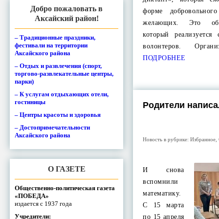
Добро пожаловать в
форме добровольног
Аксайский район!
желающих. Это общ
который реализуется
– Традиционные праздники,
фестивали на территории
волонтеров. Орга
Аксайского района
ПОДРОБНЕЕ
– Отдых и развлечения (спорт,
торгово-развлекательные центры,
парки)
– К услугам отдыхающих отели,
гостиницы
Родители написа
– Центры красоты и здоровья
– Достопримечательности
Аксайского района
Новость в рубрике:
Избранное
,
О ГАЗЕТЕ
И снова
вспомнили
Общественно-политическая газета
математику.
«ПОБЕДА»
издается с 1937 года
С 15 марта
Учредители:
по 15 апреля