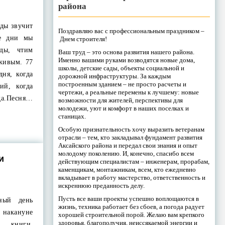
района
оды звучит
Поздравляю вас с профессиональным праздником –
е дни мы
Днем строителя!
ды, чтим
Ваш труд – это основа развития нашего района.
Именно вашими руками возводятся новые дома,
живым. 77
школы, детские сады, объекты социальной и
дня, когда
дорожной инфраструктуры. За каждым
построенным зданием – не просто расчеты и
ий, когда
чертежи, а реальные перемены к лучшему: новые
.Песня…
возможности для жителей, перспективы для
молодежи, уют и комфорт в наших поселках и
станицах.
Особую признательность хочу выразить ветеранам
отрасли – тем, кто закладывал фундамент развития
Аксайского района и передал свои знания и опыт
молодому поколению. И, конечно, спасибо всем
и
действующим специалистам – инженерам, прорабам,
каменщикам, монтажникам, всем, кто ежедневно
вкладывает в работу мастерство, ответственность и
искреннюю преданность делу.
Пусть все ваши проекты успешно воплощаются в
ный день
жизнь, техника работает без сбоев, а погода радует
накануне
хорошей строительной порой. Желаю вам крепкого
здоровья, благополучия, неиссякаемой энергии и
й книги,