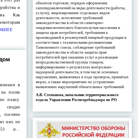
а этот раз
объектов торговли; порядок оформления
тройства и
санэпидзаключений на виды деятельности (работы,
услуги); лицензирование отдельных видов
тва. Как
деятельности; исполнение требований
 некоторым
законодательства в области санитарно-
эпидемиологического благополучия населения и
ОБНЕЕ
защиты прав потребителей; требования к
производимой и реализуемой пищевой продукции в
соответствии с техническими регламентами
Таможенного союза; соблюдение требований
законодательства в области защиты прав
потребителей при оказании услуг и реализации
одом
непродовольственной группы товаров;
информирование о результатах контрольно-
надзорной деятельности, в том числе основных
нарушениях, выявленных в ходе проверок, принятых
мерах, а также мероприятиях по устранению
менения в
выявленных нарушений обязательных требований.
 на полях
А.В. Степанова, начальник территориального
отдела Управления Роспотребнадзора по РО
по плану.
сводке
, посеяно
 из них по
 351 и…