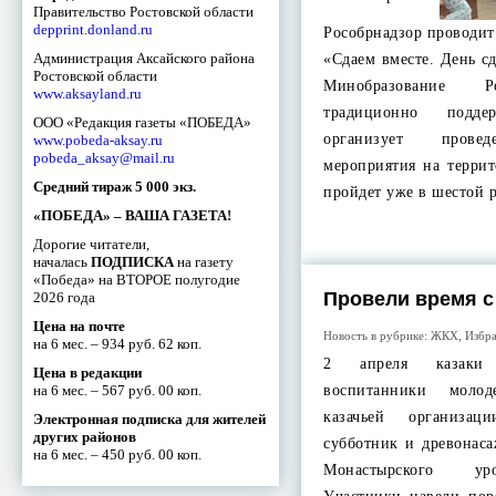
Правительство Ростовской области
depprint.donland.ru
Рособрнадзор проводи
Администрация Аксайского района
«Сдаем вместе. День с
Ростовской области
Минобразование Р
www.aksayland.ru
традиционно подд
ООО «Редакция газеты «ПОБЕДА»
организует провед
www.pobeda-aksay.ru
pobeda_aksay@mail.ru
мероприятия на террит
Средний тираж 5 000 экз.
пройдет уже в шестой 
«ПОБЕДА» – ВАША ГАЗЕТА!
Дорогие читатели,
началась
ПОДПИСКА
на газету
«Победа» на ВТОРОЕ полугодие
Провели время с
2026 года
Цена на почте
Новость в рубрике:
ЖКХ
,
Избр
на 6 мес. – 934 руб. 62 коп.
2 апреля казаки 
Цена в редакции
на 6 мес. – 567 руб. 00 коп.
воспитанники молод
казачьей организа
Электронная подписка для жителей
других районов
субботник и древонас
на 6 мес. – 450 руб. 00 коп.
Монастырского ур