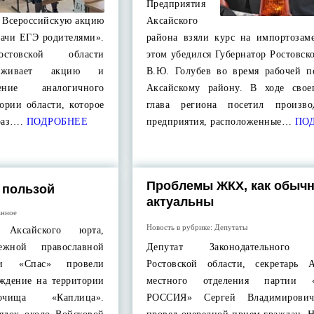
Предприятия
т Всероссийскую акцию
Аксайского
дачи ЕГЭ родителями».
района взяли курс на импортозам
остовской области
этом убедился Губернатор Ростовск
ерживает акцию и
В.Ю. Голубев во время рабочей п
ение аналогичного
Аксайскому району. В ходе свое
ории области, которое
глава региона посетил произво
раз….
ПОДРОБНЕЕ
предприятия, расположенные…
ПОД
Проблемы ЖКХ, как обычн
 пользой
актуальны
анное
Новость в рубрике:
Депутаты
Аксайского юрта,
ежной православной
Депутат Законодательного 
ции «Спас» провели
Ростовской области, секретарь А
аждение на территории
местного отделения партии
очища «Каплица».
РОССИЯ» Сергей Владимирови