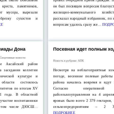
ядок около Войсковой
провел очередной прием граждан. Н
 креста, памятников,
он был посвящен вопросам благоус
от мусора, вырезали
жилищно-коммунального хозяйс
обрезку сухостоя и
рассказал народный избранник, по
ЕЕ
вопросам удалось сразу же…
ПОДР
пиады Дона
Посевная идет полным х
Спортивные новости
Новость в рубрике:
АПК
те Аксайский район
На заседании коллегии
Несмотря на неблагоприятные из
зической культуре и
погоде, весенние полевые работы
области состоялось
района начались вовремя и идут 
литетов по итогам XV
Согласно оперативной 
1 года. В областной
райсельхозуправления на 4 апреля
участие воспитанники
яровых было всего 2 379 гектаров,
в том числе ДЮСШ…
сельхозпредприятиям – 2
ПОДРОБНЕЕ