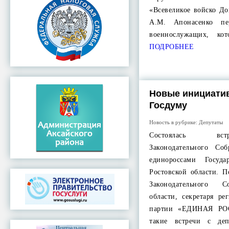
«Всевеликое войско До
А.М. Апонасенко пе
военнослужащих, ко
ПОДРОБНЕЕ
Новые инициати
Госдуму
Новость в рубрике:
Депутаты
Состоялась вст
Законодательного Со
единороссами Госуд
Ростовской области. П
Законодательного С
области, секретаря ре
партии «ЕДИНАЯ РО
такие встречи с деп