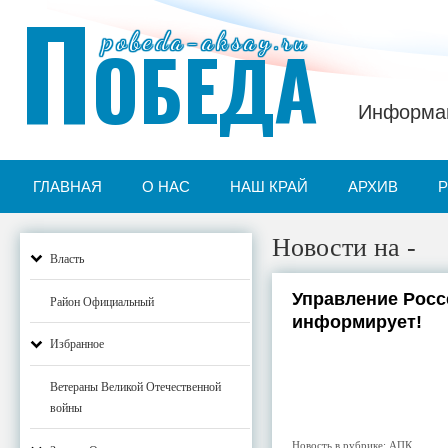
П
pobeda-aksay.ru
ОБЕДА
Информац
ГЛАВНАЯ
О НАС
НАШ КРАЙ
АРХИВ
Новости на -
Власть
Управление Росс
Район Официальный
информирует!
Избранное
Ветераны Великой Отечественной
войны
Новость в рубрике:
АПК