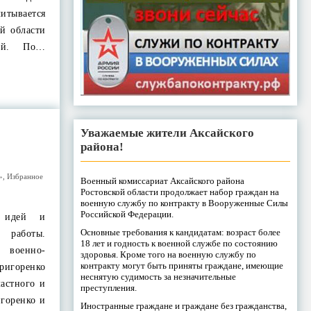
итывается
ой области
ай. По…
Уважаемые жители Аксайского
района!
»
,
Избранное
Военный комиссариат Аксайского района
Ростовской области продолжает набор граждан на
военную службу по контракту в Вооруженные Силы
Российской Федерации.
 идей и
Основные требования к кандидатам: возраст более
м работы.
18 лет и годность к военной службе по состоянию
военно-
здоровья. Кроме того на военную службу по
контракту могут быть приняты граждане, имеющие
игоренко
неснятую судимость за незначительные
ластного и
преступления.
игоренко и
Иностранные граждане и граждане без гражданства,