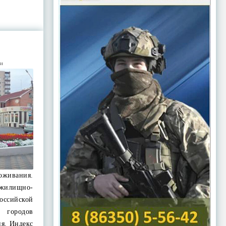
ти
ивания.
жилищно-
ссийской
 городов
я. Индекс