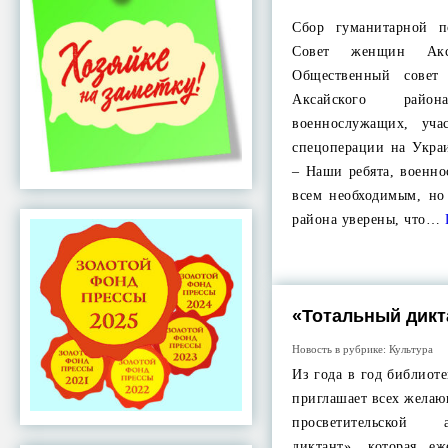
Сбор гуманитарной п
Совет женщин Акс
Общественный совет
Аксайского рай
военнослужащих, уч
спецоперации на Укра
– Наши ребята, военн
всем необходимым, н
района уверены, что…
«Тотальный дикт
Новость в рубрике:
Культура
Из года в год библиот
приглашает всех желаю
просветительской
диктант», которая е