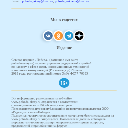
E-mail:
pobeda_aksay@mail.ru
,
pobeda_reklama@mail.ru
Мы в соцсетях
Издание
Сетевое издание «Победа» (доменное имя сайта
pobeda-aksay.ru) зарегистрировано федеральной службой
по надзору в сфере связи, информационных технологий
и массовых коммуникаций (Роскомнадзор) 26 июля
2019 года, регистрационный номер Эл № ФС77-76383
16+
Вся информация, размещенная на веб-сайте
www.pobeda-aksay.ru охраняется в соответствии
с законодательством РФ об авторском праве.
Представителем авторов публикаций и фотоматериалов является ООО
«Редакция газеты «Победа».
Полное или частичное воспроизведение материалов без гиперрассылки на
www.pobeda-aksay.ru запрещается. Пользователи должны соблюдать
морально-этические нормы при отправке комментариев, вопросов,
предложений и при общении на форуме