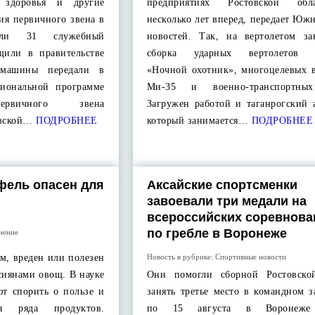
ы здоровья и другие
предприятиях Ростовской об
ия первичного звена в
несколько лет вперед, передает Юж
или 31 служебный
новостей. Так, на вертолетом за
щили в правительстве
сборка ударных вертолетов
, машины передали в
«Ночной охотник», многоцелевых в
гиональной программе
Ми-35 и военно-транспортны
ервичного звена
Загружен работой и таганрогский 
овской…
ПОДРОБНЕЕ
который занимается…
ПОДРОБНЕЕ
фель опасен для
Аксайские спортсменки
завоевали три медали на
всероссийских соревнова
по гребле в Воронеже
нение
ом, вреден или полезен
Новость в рубрике:
Спортивные новости
иянами овощ. В науке
Они помогли сборной Ростовско
т спорить о пользе и
занять третье место в командном з
я ряда продуктов.
по 15 августа в Воронеже