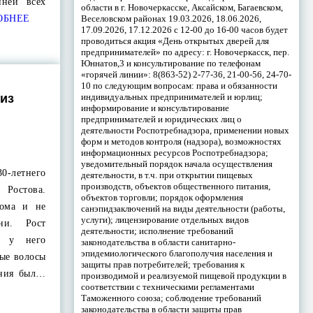
ней всех
области в г. Новочеркасске, Аксайском, Багаевском,
Веселовском районах 19.03.2026, 18.06.2026,
ОБНЕЕ
17.09.2026, 17.12.2026 с 12-00 до 16-00 часов будет
проводиться акция «День открытых дверей для
предпринимателей» по адресу: г. Новочеркасск, пер.
Юннатов,3 и консультирование по телефонам
«горячей линии»: 8(863-52) 2-77-36, 21-00-56, 24-70-
10 по следующим вопросам: права и обязанности
индивидуальных предпринимателей и юрлиц;
из
информирование и консультирование
предпринимателей и юридических лиц о
деятельности Роспотребнадзора, применении новых
форм и методов контроля (надзора), возможностях
информационных ресурсов Роспотребнадзора;
уведомительный порядок начала осуществления
30-летнего
деятельности, в т.ч. при открытии пищевых
производств, объектов общественного питания,
 Ростова.
объектов торговли; порядок оформления
ома и не
санэпидзаключений на виды деятельности (работы,
услуги); лицензирование отдельных видов
ни. Рост
деятельности; исполнение требований
, у него
законодательства в области санитарно-
эпидемиологического благополучия населения и
сые волосы
защиты прав потребителей; требования к
ения был…
производимой и реализуемой пищевой продукции в
соответствии с техническими регламентами
Таможенного союза; соблюдение требований
законодательства в области защиты прав