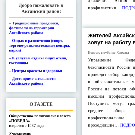
движения. Акция п
Добро пожаловать в
профилактики…
ПОДР
Аксайский район!
– Традиционные праздники,
фестивали на территории
Аксайского района
Жителей Аксайск
– Отдых и развлечения (спорт,
зовут на работу
торгово-развлекательные центры,
парки)
Новость в рубрике:
Справка
– К услугам отдыхающих отели,
Управление Фед
гостиницы
безопасности России 
– Центры красоты и здоровья
проводит отбор канди
– Достопримечательности
в образовательные 
Аксайского района
России на потоки об
высшим профессиона
Поступить могут гр
О ГАЗЕТЕ
среднее общее (
Общественно-политическая газета
профессиональное
«ПОБЕДА»
проходившие…
ПОДРО
издается с 1937 года
Учредители: