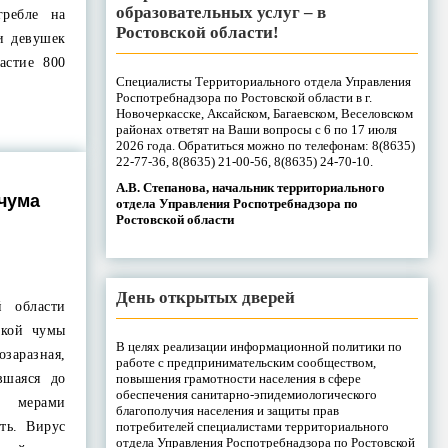
образовательных услуг – в
гребле на
Ростовской области!
и девушек
астие 800
Специалисты Территориального отдела Управления
Роспотребнадзора по Ростовской области в г.
Новочеркасске, Аксайском, Багаевском, Веселовском
районах ответят на Ваши вопросы с 6 по 17 июля
2026 года. Обратиться можно по телефонам: 8(8635)
22-77-36, 8(8635) 21-00-56, 8(8635) 24-70-10.
А.В. Степанова, начальник территориального
чума
отдела Управления Роспотребнадзора по
Ростовской области
День открытых дверей
й области
ской чумы
В целях реализации информационной политики по
заразная,
работе с предпринимательским сообществом,
повышения грамотности населения в сфере
вшаяся до
обеспечения санитарно-эпидемиологического
, мерами
благополучия населения и защиты прав
потребителей специалистами территориального
ть. Вирус
отдела Управления Роспотребнадзора по Ростовской