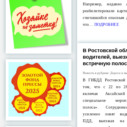
Например, недавно 
реабилитировали карт
считавшийся опасным 
что…
ПОДРОБНЕЕ
В Ростовской об
водителей, вые
встречную полос
Новость в рубрике:
Дорога и м
В ГИБДД Ростовской
том, что с 22 по 28
включая Аксайски
специальное мероп
полоса». Сотрудник
усиленно ловят вод
ПДД, выезжая на 