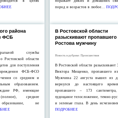
роводится в целях
поражает диких и домашних сви
ОБНЕЕ
пород и возрастов в любое…
ПОДР
ого района
В Ростовской области
 в ФСБ
разыскивают пропавшего 
Ростова мужчину
еральной службы
Новость в рубрике:
Происшествия
по Ростовской области
датов для поступления
В Ростовской области разыскивают 
учреждения ФСБ-ФСО
Виктора Мищенко, пропавшего из
учения со средним и
Мужчина 22 августа вышел из д
льным образованием.
вернулся до настоящего време
аждане РФ, имеющие
пропавшего – 173 сантиметра
полное), среднее
худощавое телосложение, темно-ру
 образование, не
и зеленые глаза. В день исчезнов
БНЕЕ
ПОДРОБНЕЕ