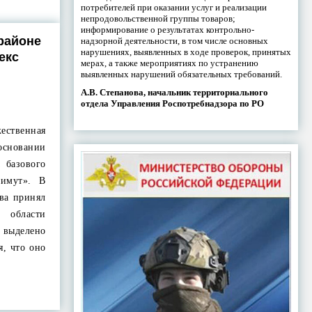
потребителей при оказании услуг и реализации
непродовольственной группы товаров;
информирование о результатах контрольно-
районе
надзорной деятельности, в том числе основных
нарушениях, выявленных в ходе проверок, принятых
екс
мерах, а также мероприятиях по устранению
выявленных нарушений обязательных требований.
А.В. Степанова, начальник территориального
отдела Управления Роспотребнадзора по РО
ественная
сновании
а базового
зимут». В
тва принял
 области
о выделено
я, что оно