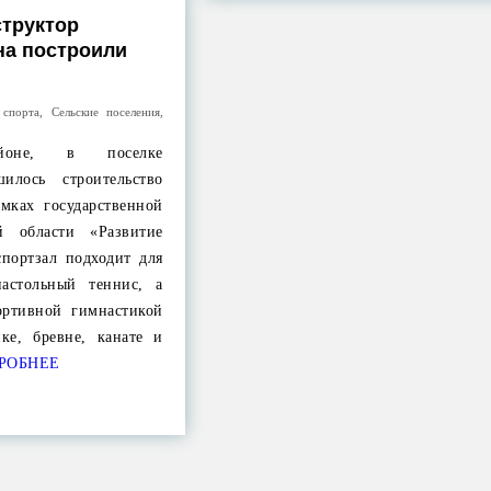
структор
на построили
 спорта
,
Сельские поселения
,
йоне, в поселке
шилось строительство
амках государственной
й области «Развитие
спортзал подходит для
астольный теннис, а
ортивной гимнастикой
ке, бревне, канате и
РОБНЕЕ