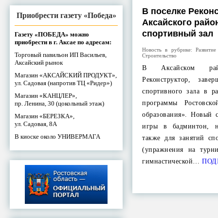
В поселке Рекон
Приобрести газету «Победа»
Аксайского райо
спортивный зал
Газету «ПОБЕДА» можно
приобрести в г. Аксае по адресам:
Новость в рубрике:
Развитие
Торговый павильон ИП Васильев,
Строительство
Аксайский рынок
В Аксайском ра
Магазин «АКСАЙСКИЙ ПРОДУКТ»,
Реконструктор, завер
ул. Садовая (напротив ТЦ «Ридер»)
спортивного зала в р
Магазин «КАНЦЛЕР»,
программы Ростовско
пр. Ленина, 30 (цокольный этаж)
образования». Новый 
Магазин «БЕРЕЗКА»,
ул. Садовая, 8А
игры в бадминтон, н
В киоске около УНИВЕРМАГА
также для занятий сп
(упражнения на турни
гимнастической…
ПОД