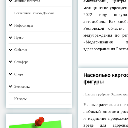
Защита Отечества
амбулатории, центр
медицинские учрежден
Всевеликое Войско Донское
2022 году получ
автомобиль. Как сооб
Информация
Ростовской области
медучреждения по ре
Право
«Модернизация п
здравоохранения Рост
События
Соцсфера
Насколько карто
Спорт
фигуры
Экономика
Новость в рубрике:
Здравоохра
Юнкоры
Ученые рассказали о т
любимый многими росс
и медицине продолжаю
вреде для здоровь