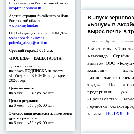
Правительство Ростовской области
depprint.donland.ru
Администрация Аксайского района
Выпуск зерновоз
Ростовской области
«Бонум» в Аксай
www.aksayland.ru
вырос почти в тр
ООО «Редакция газеты «ПОБЕДА»
www.pobeda-aksay.ru
Новость в рубрике:
Промышлен
pobeda_aksay@mail.ru
Заместитель губернато
Средний тираж 5 000 экз.
Александр Скрябин
«ПОБЕДА» – ВАША ГАЗЕТА!
визитом ООО «Бонум»
Дорогие читатели,
Компания являе
началась
ПОДПИСКА
на газету
«Победа» на ВТОРОЕ полугодие
национального проект
2026 года
труда». По итог
Цена на почте
предприятии уже 
на 6 мес. – 934 руб. 62 коп.
«Производство зе
Цена в редакции
на 6 мес. – 567 руб. 00 коп.
перевозки сельхозпро
Электронная подписка для жителей
запасы…
ПОДРОБНЕЕ
других районов
на 6 мес. – 450 руб. 00 коп.