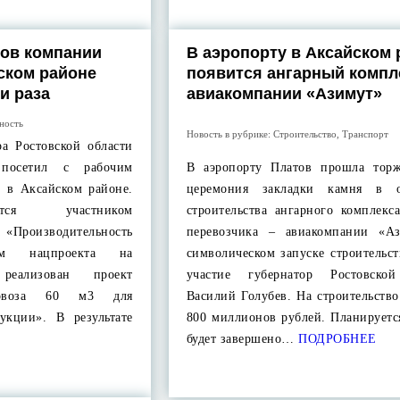
ов компании
В аэропорту в Аксайском 
ском районе
появится ангарный компл
и раза
авиакомпании «Азимут»
ность
Новость в рубрике:
Строительство
,
Транспорт
ра Ростовской области
 посетил с рабочим
В аэропорту Платов прошла торж
 в Аксайском районе.
церемония закладки камня в о
тся участником
строительства ангарного комплекс
а «Производительность
перевозчика – авиакомпании «А
ам нацпроекта на
символическом запуске строительс
реализован проект
участие губернатор Ростовской
рновоза 60 м3 для
Василий Голубев. На строительств
дукции». В результате
800 миллионов рублей. Планируетс
будет завершено…
ПОДРОБНЕЕ