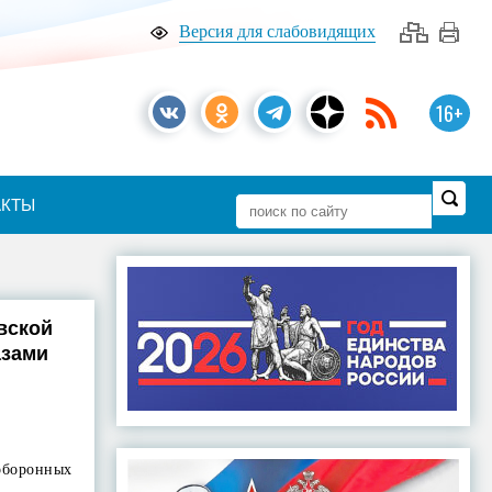
Версия для слабовидящих
16+
АКТЫ
вской
азами
 оборонных