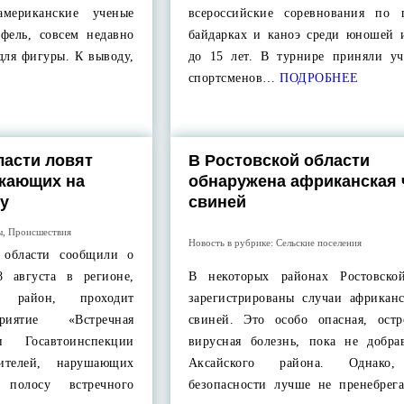
американские ученые
всероссийские соревнования по 
офель, совсем недавно
байдарках и каноэ среди юношей 
для фигуры. К выводу,
до 15 лет. В турнире приняли уч
спортсменов…
ПОДРОБНЕЕ
ласти ловят
В Ростовской области
зжающих на
обнаружена африканская 
у
свиней
ы
,
Происшествия
Новость в рубрике:
Сельские поселения
 области сообщили о
 августа в регионе,
В некоторых районах Ростовско
й район, проходит
зарегистрированы случаи африкан
риятие «Встречная
свиней. Это особо опасная, остро
и Госавтоинспекции
вирусная болезнь, пока не добра
ителей, нарушающих
Аксайского района. Однако
полосу встречного
безопасности лучше не пренебрега