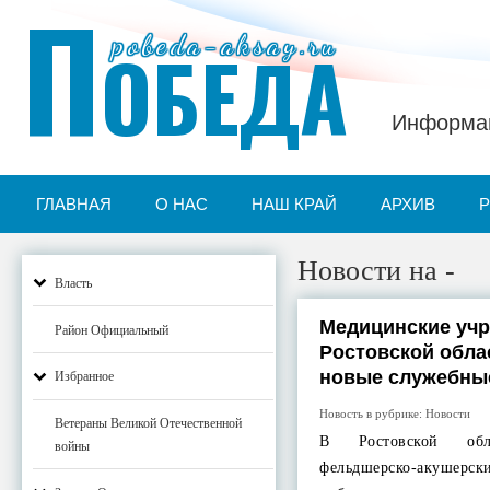
П
pobeda-aksay.ru
ОБЕДА
Информац
ГЛАВНАЯ
О НАС
НАШ КРАЙ
АРХИВ
Новости на -
Власть
Медицинские уч
Район Официальный
Ростовской обла
новые служебны
Избранное
Новость в рубрике:
Новости
Ветераны Великой Отечественной
В Ростовской обл
войны
фельдшерско-аку