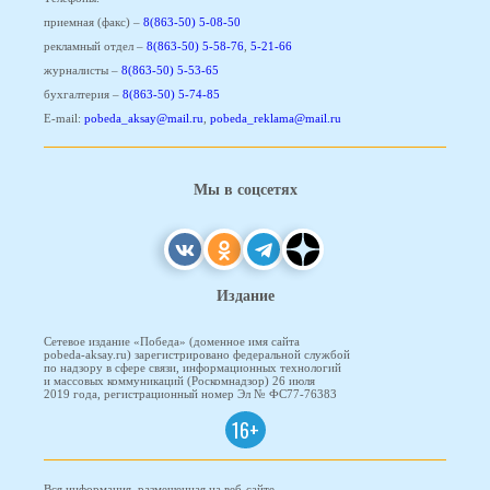
приемная (факс) –
8(863-50) 5-08-50
рекламный отдел –
8(863-50) 5-58-76
,
5-21-66
журналисты –
8(863-50) 5-53-65
бухгалтерия –
8(863-50) 5-74-85
E-mail:
pobeda_aksay@mail.ru
,
pobeda_reklama@mail.ru
Мы в соцсетях
Издание
Сетевое издание «Победа» (доменное имя сайта
pobeda-aksay.ru) зарегистрировано федеральной службой
по надзору в сфере связи, информационных технологий
и массовых коммуникаций (Роскомнадзор) 26 июля
2019 года, регистрационный номер Эл № ФС77-76383
16+
Вся информация, размещенная на веб-сайте