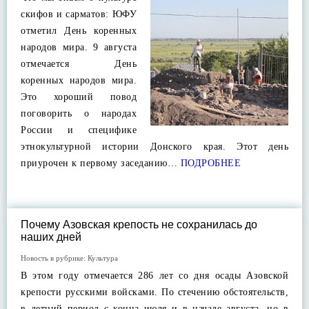
скифов и сарматов: ЮФУ
отметил День коренных
народов мира. 9 августа
отмечается День
коренных народов мира.
Это хороший повод
поговорить о народах
России и специфике
этнокультурной истории Донского края. Этот день
приурочен к первому заседанию…
ПОДРОБНЕЕ
Почему Азовская крепость не сохранилась до
наших дней
Новость в рубрике:
Культура
В этом году отмечается 286 лет со дня осады Азовской
крепости русскими войсками. По стечению обстоятельств,
в летний период с конца июля и в начале августа, но в